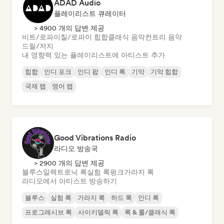
ADAD Audio
플레이리스트 큐레이터
> 4900 개의 답변 제공
비트/로파이
칠/로파이 힙합
클래식 음악
컨트리 음악
드릴/저지
내 영향력 있는 플레이리스트에 아티스트 추가
힙합
인디 포크
인디 팝
인디 록
기악
기악 힙합
국제 랩
영어 랩
Good Vibrations Radio
라디오 방송국
> 2900 개의 답변 제공
블루스
일렉트로닉 록
실험 록
펑크
가라지 록
라디오에서 아티스트 방송하기
블루스
실험 록
가라지 록
하드 록
인디 록
프로그레시브 록
사이키델릭 록
록 & 롤/클래식 록