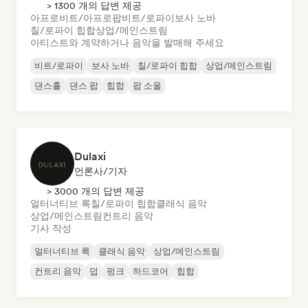
> 1300 개의 답변 제공
아프로비트/아프로팝
비트/로파이
보사 노바
칠/로파이 힙합
상업/메인스트림
아티스트와 계약하거나 음악을 발매해 주세요
비트/로파이
보사 노바
칠/로파이 힙합
상업/메인스트림
댄스홀
댄스 팝
힙합
팝 소울
Dulaxi
언론사/기자
> 3000 개의 답변 제공
얼터너티브 록
칠/로파이 힙합
클래식 음악
상업/메인스트림
컨트리 음악
기사 작성
얼터너티브 록
클래식 음악
상업/메인스트림
컨트리 음악
덥
펑크
하드코어
힙합