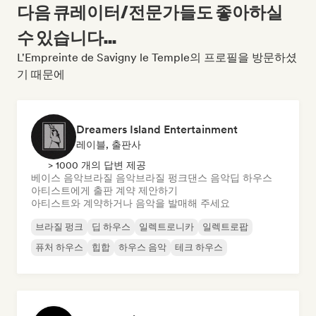
다음 큐레이터/전문가들도 좋아하실
수 있습니다...
L'Empreinte de Savigny le Temple의 프로필을 방문하셨
기 때문에
Dreamers Island Entertainment
레이블, 출판사
> 1000 개의 답변 제공
베이스 음악
브라질 음악
브라질 펑크
댄스 음악
딥 하우스
아티스트에게 출판 계약 제안하기
아티스트와 계약하거나 음악을 발매해 주세요
브라질 펑크
딥 하우스
일렉트로니카
일렉트로팝
퓨처 하우스
힙합
하우스 음악
테크 하우스