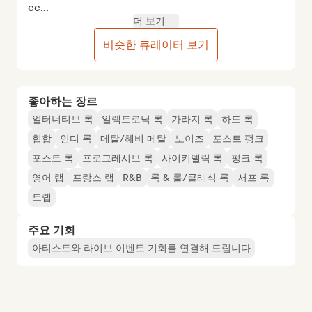
ec...
더 보기
비슷한 큐레이터 보기
좋아하는 장르
얼터너티브 록
일렉트로닉 록
가라지 록
하드 록
힙합
인디 록
메탈/헤비 메탈
노이즈
포스트 펑크
포스트 록
프로그레시브 록
사이키델릭 록
펑크 록
영어 랩
프랑스 랩
R&B
록 & 롤/클래식 록
서프 록
트랩
주요 기회
아티스트와 라이브 이벤트 기회를 연결해 드립니다