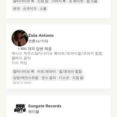
얼터너티브 록
드림 팝
가라지 록
뉴 웨이브
팝 소울
레게
슈게이즈
소울
Zoila Antonio
언론사/기자
> 100 개의 답변 제공
애시드 하우스
얼터너티브 록
비트/로파이
칠/로파이 힙합
클래식 음악
기사 작성
얼터너티브 록
비트/로파이
칠/로파이 힙합
상업/메인스트림
댄스 음악
디스코
드림 팝
하우스 음악
Sungate Records
레이블