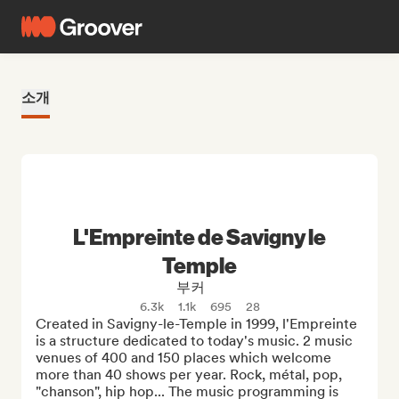
소개
L'Empreinte de Savigny le
Temple
부커
6.3k
1.1k
695
28
Created in Savigny-le-Temple in 1999, l'Empreinte 
is a structure dedicated to today's music. 2 music 
venues of 400 and 150 places which welcome 
more than 40 shows per year. Rock, métal, pop, 
"chanson", hip hop... The music programming is 