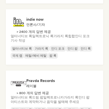
indie now
언론사/기자
> 2400 개의 답변 제공
얼터너티브 록
일렉트로닉 록
가라지 록
힙합
인디 포크
기사 작성
얼터너티브 록
가라지 록
인디 포크
인디 팝
인디 록
국제 랩
메탈/헤비 메탈
팝 록
Pravda Records
레이블
> 800 개의 답변 제공
얼터너티브 록
드림 팝
일렉트로니카
가라지 록
인디 팝
아티스트와 계약하거나 음악을 발매해 주세요