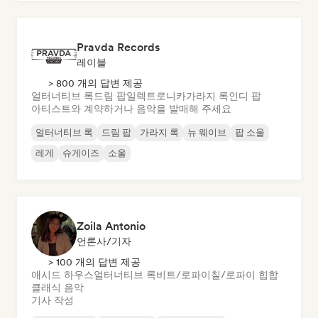
Pravda Records
레이블
> 800 개의 답변 제공
얼터너티브 록
드림 팝
일렉트로니카
가라지 록
인디 팝
아티스트와 계약하거나 음악을 발매해 주세요
얼터너티브 록
드림 팝
가라지 록
뉴 웨이브
팝 소울
레게
슈게이즈
소울
Zoila Antonio
언론사/기자
> 100 개의 답변 제공
애시드 하우스
얼터너티브 록
비트/로파이
칠/로파이 힙합
클래식 음악
기사 작성