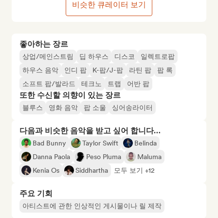
비슷한 큐레이터 보기
좋아하는 장르
상업/메인스트림
딥 하우스
디스코
일렉트로팝
하우스 음악
인디 팝
K-팝/J-팝
라틴 팝
팝 록
소프트 팝/발라드
테크노
트랩
어반 팝
또한 수신할 의향이 있는 장르
블루스
영화 음악
팝 소울
싱어송라이터
다음과 비슷한 음악을 받고 싶어 합니다…
Bad Bunny
Taylor Swift
Belinda
Danna Paola
Peso Pluma
Maluma
Kenia Os
Siddhartha
모두 보기 +12
주요 기회
아티스트에 관한 인상적인 게시물이나 릴 제작