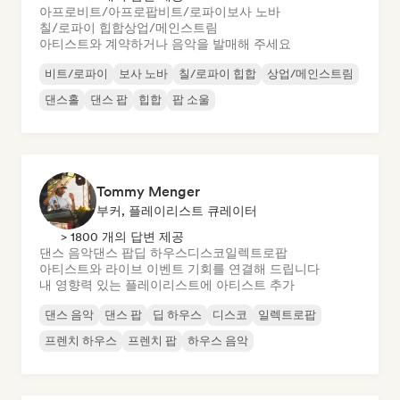
아프로비트/아프로팝
비트/로파이
보사 노바
칠/로파이 힙합
상업/메인스트림
아티스트와 계약하거나 음악을 발매해 주세요
비트/로파이
보사 노바
칠/로파이 힙합
상업/메인스트림
댄스홀
댄스 팝
힙합
팝 소울
Tommy Menger
부커, 플레이리스트 큐레이터
> 1800 개의 답변 제공
댄스 음악
댄스 팝
딥 하우스
디스코
일렉트로팝
아티스트와 라이브 이벤트 기회를 연결해 드립니다
내 영향력 있는 플레이리스트에 아티스트 추가
댄스 음악
댄스 팝
딥 하우스
디스코
일렉트로팝
프렌치 하우스
프렌치 팝
하우스 음악