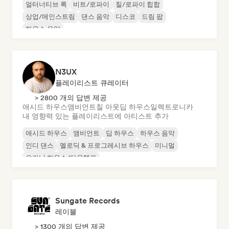
얼터너티브 록
비트/로파이
칠/로파이 힙합
상업/메인스트림
댄스 음악
디스코
드림 팝
하우스 음악
N3UX
플레이리스트 큐레이터
> 2800 개의 답변 제공
애시드 하우스
앰비언트
칠 아웃
딥 하우스
일렉트로니카
내 영향력 있는 플레이리스트에 아티스트 추가
애시드 하우스
앰비언트
딥 하우스
하우스 음악
인디 댄스
멜로딕 & 프로그레시브 하우스
미니멀
오가닉 하우스/다운템포
Sungate Records
레이블
> 1300 개의 답변 제공