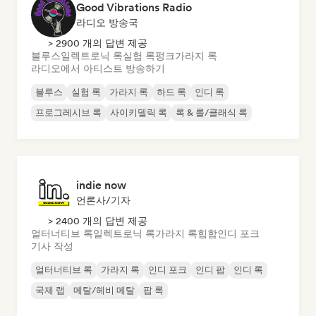
Good Vibrations Radio
라디오 방송국
> 2900 개의 답변 제공
블루스
일렉트로닉 록
실험 록
펑크
가라지 록
라디오에서 아티스트 방송하기
블루스
실험 록
가라지 록
하드 록
인디 록
프로그레시브 록
사이키델릭 록
록 & 롤/클래식 록
indie now
언론사/기자
> 2400 개의 답변 제공
얼터너티브 록
일렉트로닉 록
가라지 록
힙합
인디 포크
기사 작성
얼터너티브 록
가라지 록
인디 포크
인디 팝
인디 록
국제 랩
메탈/헤비 메탈
팝 록