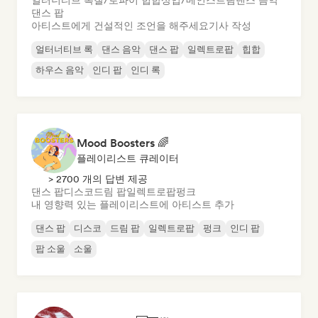
얼터너티브 록
칠/로파이 힙합
상업/메인스트림
댄스 음악
댄스 팝
아티스트에게 건설적인 조언을 해주세요
기사 작성
얼터너티브 록
댄스 음악
댄스 팝
일렉트로팝
힙합
하우스 음악
인디 팝
인디 록
Mood Boosters 🌈
플레이리스트 큐레이터
> 2700 개의 답변 제공
댄스 팝
디스코
드림 팝
일렉트로팝
펑크
내 영향력 있는 플레이리스트에 아티스트 추가
댄스 팝
디스코
드림 팝
일렉트로팝
펑크
인디 팝
팝 소울
소울