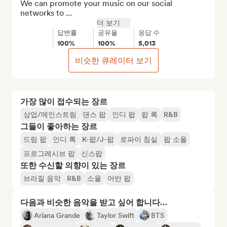
We can promote your music on our social 
networks to ...
더 보기
답변률
공유율
응답 수
100%
100%
5,013
비슷한 큐레이터 보기
가장 많이 접수되는 장르
상업/메인스트림
댄스 팝
인디 팝
팝 록
R&B
그들이 좋아하는 장르
드림 팝
인디 록
K-팝/J-팝
로파이 침실
팝 소울
프로그레시브 팝
신스팝
또한 수신할 의향이 있는 장르
브라질 음악
R&B
소울
어반 팝
다음과 비슷한 음악을 받고 싶어 합니다…
Ariana Grande
Taylor Swift
BTS