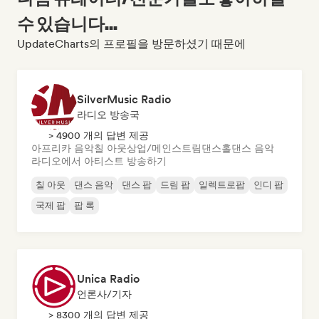
수 있습니다...
UpdateCharts의 프로필을 방문하셨기 때문에
SilverMusic Radio
라디오 방송국
> 4900 개의 답변 제공
아프리카 음악
칠 아웃
상업/메인스트림
댄스홀
댄스 음악
라디오에서 아티스트 방송하기
칠 아웃
댄스 음악
댄스 팝
드림 팝
일렉트로팝
인디 팝
국제 팝
팝 록
Unica Radio
언론사/기자
> 8300 개의 답변 제공