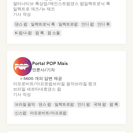
얼터너티브 록
상업/메인스트림
댄스 팝
일렉트로닉 록
일렉트로 재즈/뉴 재즈
기사 작성
댄스 팝
일렉트로닉 록
일렉트로팝
인디 팝
인디 록
K-팝/J-팝
팝 록
팝 소울
Portal POP Mais
언론사/기자
> 5600 개의 답변 제공
아프로비트/아프로팝
브라질 음악
브라질 펑크
브라질 세르타네호
댄스 팝
기사 작성
브라질 음악
댄스 팝
일렉트로팝
인디 팝
국제 팝
팝 록
신스팝
아프로비트/아프로팝