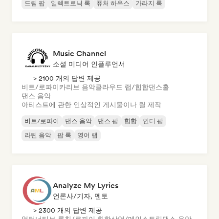
드림 팝
일렉트로닉 록
퓨처 하우스
가라지 록
Music Channel
소셜 미디어 인플루언서
> 2100 개의 답변 제공
비트/로파이
카리브 음악
클라우드 랩/힙합
댄스홀
댄스 음악
아티스트에 관한 인상적인 게시물이나 릴 제작
비트/로파이
댄스 음악
댄스 팝
힙합
인디 팝
라틴 음악
팝 록
영어 랩
Analyze My Lyrics
언론사/기자, 멘토
> 2300 개의 답변 제공