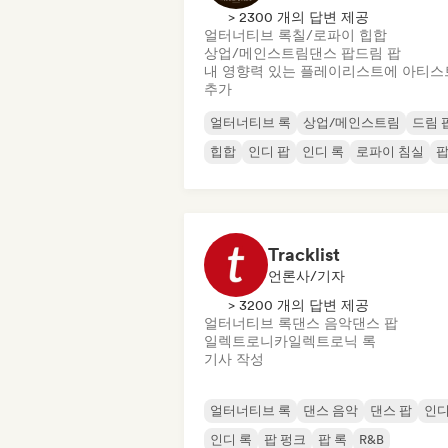
> 2300 개의 답변 제공
얼터너티브 록
칠/로파이 힙합
상업/메인스트림
댄스 팝
드림 팝
내 영향력 있는 플레이리스트에 아티스
추가
얼터너티브 록
상업/메인스트림
드림 
힙합
인디 팝
인디 록
로파이 침실
팝
Tracklist
언론사/기자
> 3200 개의 답변 제공
얼터너티브 록
댄스 음악
댄스 팝
일렉트로니카
일렉트로닉 록
기사 작성
얼터너티브 록
댄스 음악
댄스 팝
인디
인디 록
팝 펑크
팝 록
R&B