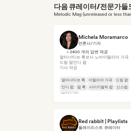
다음 큐레이터/전문가들도 
Melodic Mag (unreleased or les
Michela Moramarco
언론사/기자
> 2400 개의 답변 제공
얼터너티브 록
보사 노바
이탈리아 가곡
드림 팝
인디 팝
기사 작성
얼터너티브 록
이탈리아 가곡
드림 팝
인디 팝
팝 록
사이키델릭 팝
신스팝
보사 노바
Red rabbit | Playlists
플레이리스트 큐레이터