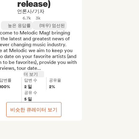
release)
언론사/기자
6.7k
3k
높은 응답률
(매우) 엄선된
come to Melodic Mag! bringing 
the latest and greatest news of 
ever changing music industry. 
e at Melodic we aim to keep you 
o date on your favorite artists (and 
 to be favorites), provide you with 
rviews, tour date...
더 보기
답변률
답변 수
공유율
100%
2 일
2%
공유 수
5 일
비슷한 큐레이터 보기