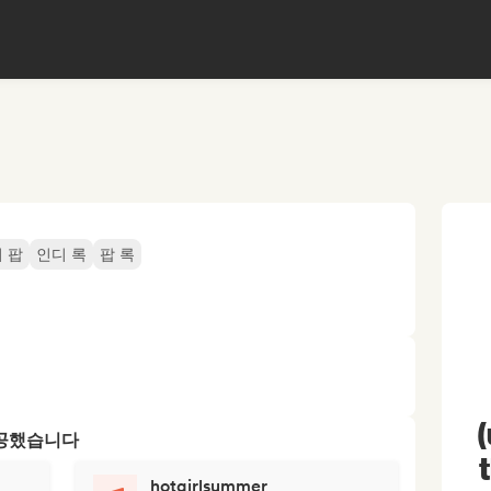
 팝
인디 록
팝 록
제공했습니다
hotgirlsummer