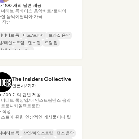
> 1100 개의 답변 제공
너티브 록
베이스 음악
비트/로파이
질 음악
이탈리아 가곡
 작성
터너티브 록
비트/로파이
브라질 음악
업/메인스트림
댄스 팝
드림 팝
디 댄스
인디 포크
The Insiders Collective
언론사/기자
> 200 개의 답변 제공
너티브 록
상업/메인스트림
댄스 음악
렉트로니카
일렉트로팝
 작성
스트에 관한 인상적인 게시물이나 릴
작
터너티브 록
상업/메인스트림
댄스 음악