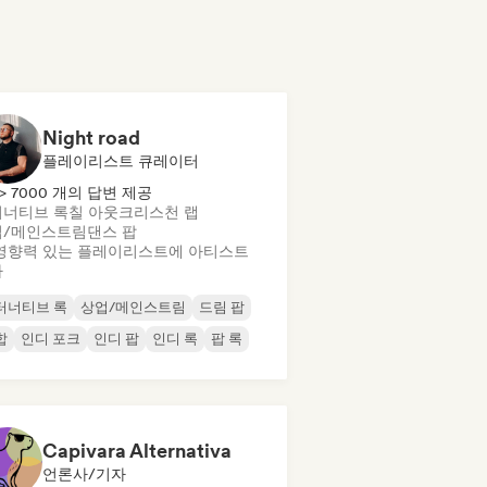
Night road
플레이리스트 큐레이터
> 7000 개의 답변 제공
너티브 록
칠 아웃
크리스천 랩
업/메인스트림
댄스 팝
영향력 있는 플레이리스트에 아티스트
가
터너티브 록
상업/메인스트림
드림 팝
합
인디 포크
인디 팝
인디 록
팝 록
Capivara Alternativa
언론사/기자