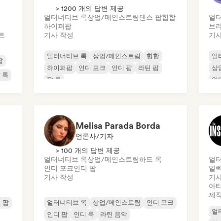
> 1200 개의 답변 제공
얼터너티브 록
상업/메인스트림
댄스 팝
힙합
얼터
하이퍼팝
브라
트
기사 작성
기사
얼터너티브 록
상업/메인스트림
힙합
얼
팝
하이퍼팝
인디 포크
인디 팝
라틴 팝
상
 록
팝 록
인
Melisa Parada Borda
언론사/기자
> 100 개의 답변 제공
얼터너티브 록
상업/메인스트림
하드 록
얼터
인디 포크
인디 팝
일
기사 작성
기사
아티
제
 팝
얼터너티브 록
상업/메인스트림
인디 포크
얼
인디 팝
인디 록
라틴 음악