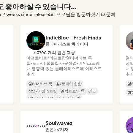
좋아하실 수 있습니다...
s than 2 weeks since release)의 프로필을 방문하셨기 때문에
IndieBloc - Fresh Finds
플레이리스트 큐레이터
> 3700 개의 답변 제공
아프로비트/아프로팝
얼터너티브 록
얼터
칠/로파이 힙합
칠 아웃
상업/메인스트림
상
내 영향력 있는 플레이리스트에 아티스트
내 
추가
추
얼터너티브 록
칠/로파이 힙합
얼
상업/메인스트림
일렉트로닉 록
펑크
힙
인디 댄스
인디 포크
인디 팝
Soulwavez
언론사/기자