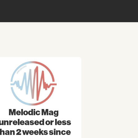
Melodic Mag
(unreleased or less
than 2 weeks since