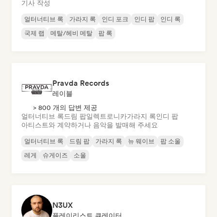
기사 작성
얼터너티브 록
가라지 록
인디 포크
인디 팝
인디 록
국제 랩
메탈/헤비 메탈
팝 록
Pravda Records
레이블
> 800 개의 답변 제공
얼터너티브 록
드림 팝
일렉트로니카
가라지 록
인디 팝
아티스트와 계약하거나 음악을 발매해 주세요
얼터너티브 록
드림 팝
가라지 록
뉴 웨이브
팝 소울
레게
슈게이즈
소울
N3UX
플레이리스트 큐레이터