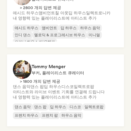
> 2800 개의 답변 제공
애시드 하우스
앰비언트
칠 아웃
딥 하우스
일렉트로니카
내 영향력 있는 플레이리스트에 아티스트 추가
애시드 하우스
앰비언트
딥 하우스
하우스 음악
인디 댄스
멜로딕 & 프로그레시브 하우스
미니멀
오가닉 하우스/다운템포
Tommy Menger
부커, 플레이리스트 큐레이터
> 1800 개의 답변 제공
댄스 음악
댄스 팝
딥 하우스
디스코
일렉트로팝
아티스트와 라이브 이벤트 기회를 연결해 드립니다
내 영향력 있는 플레이리스트에 아티스트 추가
댄스 음악
댄스 팝
딥 하우스
디스코
일렉트로팝
프렌치 하우스
프렌치 팝
하우스 음악