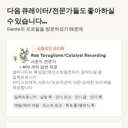
다음 큐레이터/전문가들도 좋아하실
수 있습니다...
Siente의 프로필을 방문하셨기 때문에
심층적인 피드백
Rob Tavaglione/Catalyst Recording
사운드 전문가
> 800 개의 답변 제공
얼터너티브 록
상업/메인스트림
컨트리 음악
드림 팝
일렉트로니카
아티스트에게 사운드/프로덕션에 대한 상세한 피드백을
제공합니다
일렉트로니카
실험 록
인디 포크
인디 팝
인디 록
메탈/헤비 메탈
포스트 펑크
록 & 롤/클래식 록