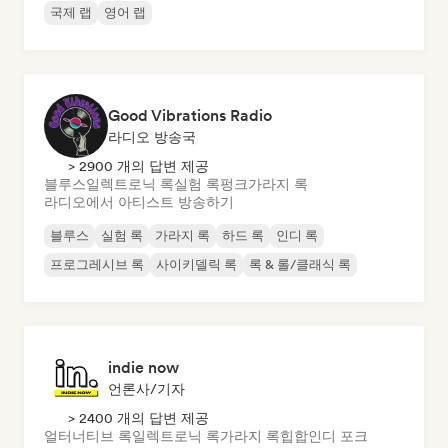
국제 랩
영어 랩
Good Vibrations Radio
라디오 방송국
> 2900 개의 답변 제공
블루스
일렉트로닉 록
실험 록
펑크
가라지 록
라디오에서 아티스트 방송하기
블루스
실험 록
가라지 록
하드 록
인디 록
프로그레시브 록
사이키델릭 록
록 & 롤/클래식 록
indie now
언론사/기자
> 2400 개의 답변 제공
얼터너티브 록
일렉트로닉 록
가라지 록
힙합
인디 포크