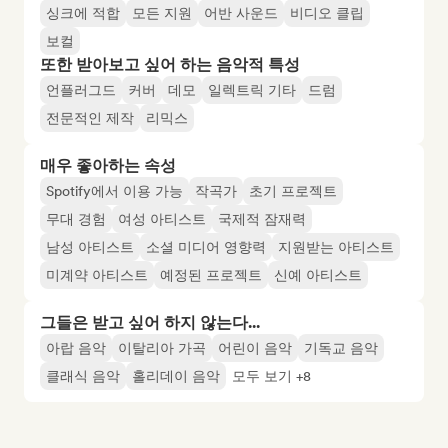
싱크에 적합
모든 지원
어반 사운드
비디오 클립
보컬
또한 받아보고 싶어 하는 음악적 특성
언플러그드
커버
데모
일렉트릭 기타
드럼
전문적인 제작
리믹스
매우 좋아하는 속성
Spotify에서 이용 가능
작곡가
초기 프로젝트
무대 경험
여성 아티스트
국제적 잠재력
남성 아티스트
소셜 미디어 영향력
지원받는 아티스트
미계약 아티스트
예정된 프로젝트
신예 아티스트
그들은 받고 싶어 하지 않는다...
아랍 음악
이탈리아 가곡
어린이 음악
기독교 음악
클래식 음악
홀리데이 음악
모두 보기 +8