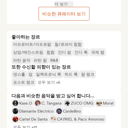
더 보기
비슷한 큐레이터 보기
좋아하는 장르
아프로비트/아프로팝
칠/로파이 힙합
상업/메인스트림
힙합
인디 팝
인디 록
국제 랩
라틴 음악
라틴 팝
R&B
또한 수신할 의향이 있는 장르
댄스홀
덥
일렉트로닉 록
하드 록
팝 펑크
포스트 펑크
모두 보기 +5
다음과 비슷한 음악을 받고 싶어 합니다…
Kase.O
C. Tangana
ZUCO OMG
Morat
Diamante Eléctrico
Cardellino
Cartel De Santa
CA7RIEL & Paco Amoroso
모두 보기 +12