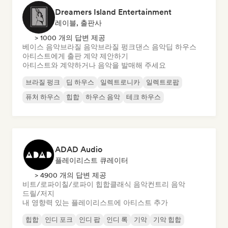
Dreamers Island Entertainment
레이블, 출판사
> 1000 개의 답변 제공
베이스 음악
브라질 음악
브라질 펑크
댄스 음악
딥 하우스
아티스트에게 출판 계약 제안하기
아티스트와 계약하거나 음악을 발매해 주세요
브라질 펑크
딥 하우스
일렉트로니카
일렉트로팝
퓨처 하우스
힙합
하우스 음악
테크 하우스
ADAD Audio
플레이리스트 큐레이터
> 4900 개의 답변 제공
비트/로파이
칠/로파이 힙합
클래식 음악
컨트리 음악
드릴/저지
내 영향력 있는 플레이리스트에 아티스트 추가
힙합
인디 포크
인디 팝
인디 록
기악
기악 힙합