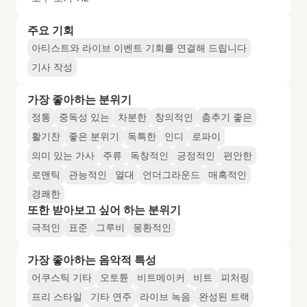
주요 기회
아티스트와 라이브 이벤트 기회를 연결해 드립니다
기사 작성
가장 좋아하는 분위기
정통
중독성 있는
차분한
창의적인
춤추기 좋은
활기찬
좋은 분위기
독특한
인디
로파이
의미 있는 가사
주류
독창적인
긍정적인
편안한
로맨틱
관능적인
열대
언더그라운드
매혹적인
경쾌한
또한 받아보고 싶어 하는 분위기
극적인
표준
그루비
몽환적인
가장 좋아하는 음악적 특성
어쿠스틱 기타
오토튠
비트메이커
비트
피처링
프리 스타일
기타 연주
라이브 녹음
완성된 트랙