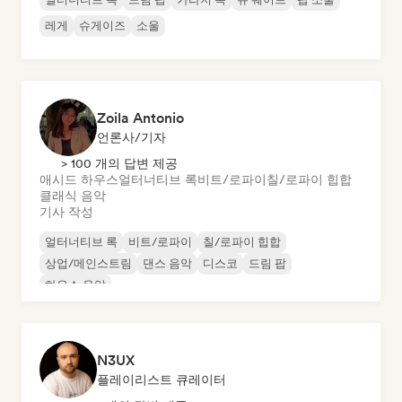
레게
슈게이즈
소울
Zoila Antonio
언론사/기자
> 100 개의 답변 제공
애시드 하우스
얼터너티브 록
비트/로파이
칠/로파이 힙합
클래식 음악
기사 작성
얼터너티브 록
비트/로파이
칠/로파이 힙합
상업/메인스트림
댄스 음악
디스코
드림 팝
하우스 음악
N3UX
플레이리스트 큐레이터