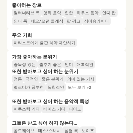
좋아하는 장르
얼터너티브 록
영화 음악
힙합
하우스 음악
인디 팝
인디 록
네오/모던 클래식
팝 펑크
싱어송라이터
주요 기회
아티스트에게 출판 계약 제안하기
가장 좋아하는 분위기
중독성 있는
춤추기 좋은
인디
매혹적인
또한 받아보고 싶어 하는 분위기
정통
극적인
좋은 분위기
의미 있는 가사
멜로디가 풍부한
독창적인
모두 보기 +2
또한 받아보고 싶어 하는 음악적 특성
어쿠스틱 기타
베이스 기타
피아노
그들은 받고 싶어 하지 않는다...
콜드웨이브
데스/스래시
실험 록
노이즈