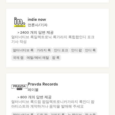
indie now
언론사/기자
> 2400 개의 답변 제공
얼터너티브 록
일렉트로닉 록
가라지 록
힙합
인디 포크
기사 작성
얼터너티브 록
가라지 록
인디 포크
인디 팝
인디 록
국제 랩
메탈/헤비 메탈
팝 록
Pravda Records
레이블
> 800 개의 답변 제공
얼터너티브 록
드림 팝
일렉트로니카
가라지 록
인디 팝
아티스트와 계약하거나 음악을 발매해 주세요
얼터너티브 록
드림 팝
가라지 록
뉴 웨이브
팝 소울