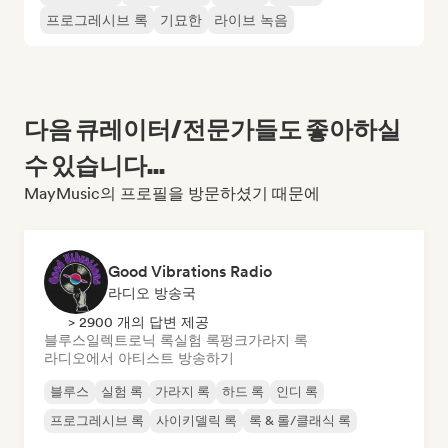
프로그레시브 록
기묘한
라이브 녹음
다음 큐레이터/전문가들도 좋아하실
수 있습니다...
MayMusic의 프로필을 방문하셨기 때문에
Good Vibrations Radio
라디오 방송국
> 2900 개의 답변 제공
블루스
일렉트로닉 록
실험 록
펑크
가라지 록
라디오에서 아티스트 방송하기
블루스
실험 록
가라지 록
하드 록
인디 록
프로그레시브 록
사이키델릭 록
록 & 롤/클래식 록