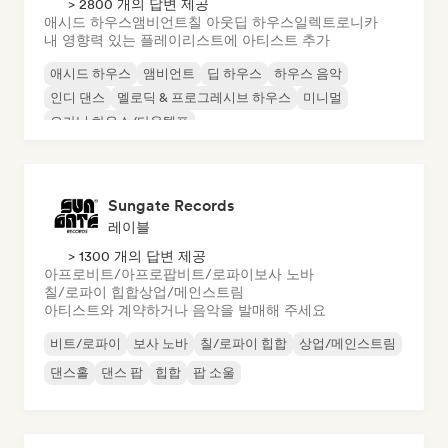
> 2800 개의 답변 제공
애시드 하우스
앰비언트
칠 아웃
딥 하우스
일렉트로니카
내 영향력 있는 플레이리스트에 아티스트 추가
애시드 하우스
앰비언트
딥 하우스
하우스 음악
인디 댄스
멜로딕 & 프로그레시브 하우스
미니멀
오가닉 하우스/다운템포
Sungate Records
레이블
> 1300 개의 답변 제공
아프로비트/아프로팝
비트/로파이
보사 노바
칠/로파이 힙합
상업/메인스트림
아티스트와 계약하거나 음악을 발매해 주세요
비트/로파이
보사 노바
칠/로파이 힙합
상업/메인스트림
댄스홀
댄스 팝
힙합
팝 소울