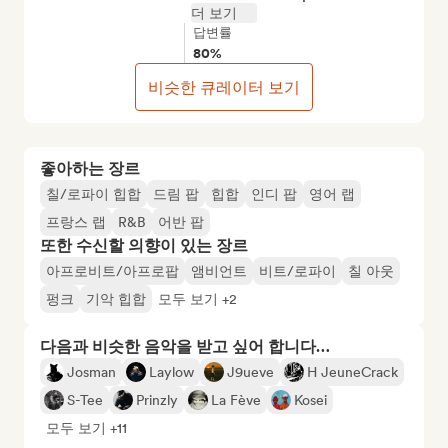
더 보기
답변률
80%
비슷한 큐레이터 보기
좋아하는 장르
칠/로파이 힙합
드림 팝
힙합
인디 팝
영어 랩
프랑스 랩
R&B
어반 팝
또한 수신할 의향이 있는 장르
아프로비트/아프로팝
앰비언트
비트/로파이
칠 아웃
펑크
기악 힙합
모두 보기 +2
다음과 비슷한 음악을 받고 싶어 합니다…
Josman
Laylow
J9ueve
H JeuneCrack
S-Tee
Prinzly
La Fève
Kosei
모두 보기 +11