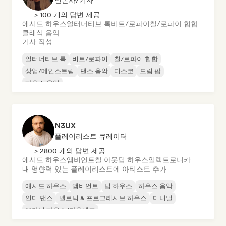
언론사/기자
> 100 개의 답변 제공
애시드 하우스
얼터너티브 록
비트/로파이
칠/로파이 힙합
클래식 음악
기사 작성
얼터너티브 록
비트/로파이
칠/로파이 힙합
상업/메인스트림
댄스 음악
디스코
드림 팝
하우스 음악
N3UX
플레이리스트 큐레이터
> 2800 개의 답변 제공
애시드 하우스
앰비언트
칠 아웃
딥 하우스
일렉트로니카
내 영향력 있는 플레이리스트에 아티스트 추가
애시드 하우스
앰비언트
딥 하우스
하우스 음악
인디 댄스
멜로딕 & 프로그레시브 하우스
미니멀
오가닉 하우스/다운템포