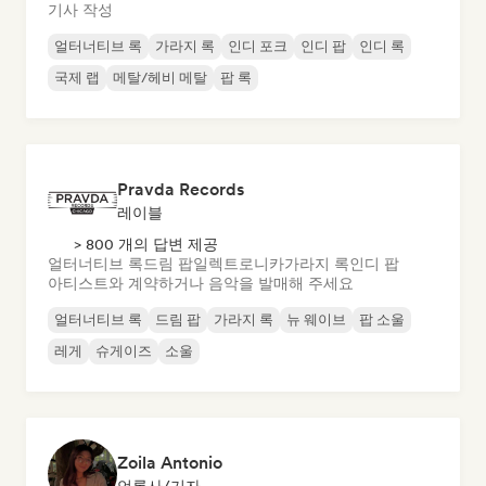
기사 작성
얼터너티브 록
가라지 록
인디 포크
인디 팝
인디 록
국제 랩
메탈/헤비 메탈
팝 록
Pravda Records
레이블
> 800 개의 답변 제공
얼터너티브 록
드림 팝
일렉트로니카
가라지 록
인디 팝
아티스트와 계약하거나 음악을 발매해 주세요
얼터너티브 록
드림 팝
가라지 록
뉴 웨이브
팝 소울
레게
슈게이즈
소울
Zoila Antonio