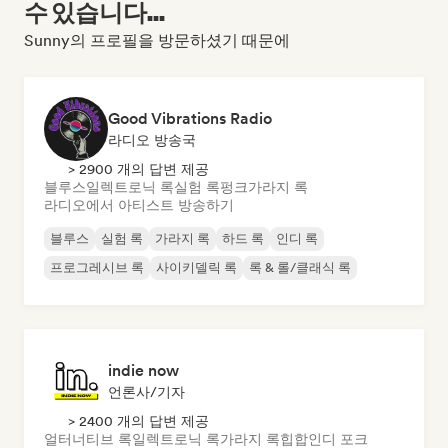
수 있습니다...
Sunny의 프로필을 방문하셨기 때문에
Good Vibrations Radio
라디오 방송국
> 2900 개의 답변 제공
블루스
일렉트로닉 록
실험 록
펑크
가라지 록
라디오에서 아티스트 방송하기
블루스
실험 록
가라지 록
하드 록
인디 록
프로그레시브 록
사이키델릭 록
록 & 롤/클래식 록
indie now
언론사/기자
> 2400 개의 답변 제공
얼터너티브 록
일렉트로닉 록
가라지 록
힙합
인디 포크