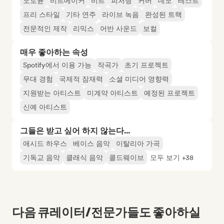
오토튠
비트메이커
비트
피처링
커버
데모
테스트
프리 스타일
기타 연주
라이브 녹음
완성된 트랙
전문적인 제작
리믹스
어반 사운드
보컬
매우 좋아하는 속성
Spotify에서 이용 가능
작곡가
초기 프로젝트
무대 경험
국제적 잠재력
소셜 미디어 영향력
지원받는 아티스트
미계약 아티스트
예정된 프로젝트
신예 아티스트
그들은 받고 싶어 하지 않는다...
애시드 하우스
베이스 음악
이탈리아 가곡
기독교 음악
클래식 음악
콜드웨이브
모두 보기 +38
다음 큐레이터/전문가들도 좋아하실