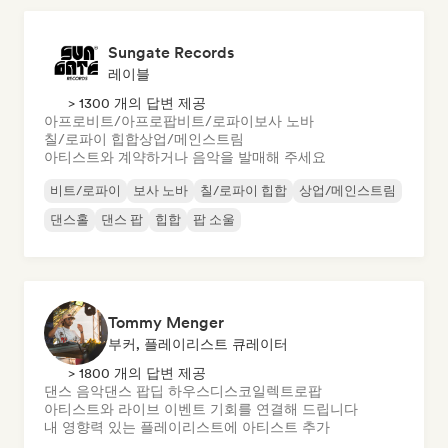
Sungate Records
레이블
> 1300 개의 답변 제공
아프로비트/아프로팝
비트/로파이
보사 노바
칠/로파이 힙합
상업/메인스트림
아티스트와 계약하거나 음악을 발매해 주세요
비트/로파이
보사 노바
칠/로파이 힙합
상업/메인스트림
댄스홀
댄스 팝
힙합
팝 소울
Tommy Menger
부커, 플레이리스트 큐레이터
> 1800 개의 답변 제공
댄스 음악
댄스 팝
딥 하우스
디스코
일렉트로팝
아티스트와 라이브 이벤트 기회를 연결해 드립니다
내 영향력 있는 플레이리스트에 아티스트 추가