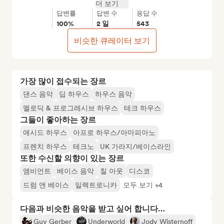
더 보기
답변률
답변 수
응답 수
100%
2 일
543
비슷한 큐레이터 보기
가장 많이 접수되는 장르
댄스 음악
딥 하우스
하우스 음악
멜로딕 & 프로그레시브 하우스
테크 하우스
그들이 좋아하는 장르
애시드 하우스
아프로 하우스/아마피아노
프렌치 하우스
테크노
UK 가라지/베이스라인
또한 수신할 의향이 있는 장르
앰비언트
베이스 음악
칠 아웃
디스코
드럼 앤 베이스
일렉트로니카
모두 보기 +4
다음과 비슷한 음악을 받고 싶어 합니다…
Guy Gerber
Underworld
Jody Wisternoff