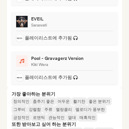
EVEIL
Sarasvati
플레이리스트에 추가됨
Pool - Gravagerz Version
Kiki Wera
플레이리스트에 추가됨
가장 좋아하는 분위기
창의적인
춤추기 좋은
어두운
활기찬
좋은 분위기
그루비
강렬함
주류
멜랑콜리
멜로디가 풍부한
긍정적인
로맨틱
관능적인
열대
매혹적인
또한 받아보고 싶어 하는 분위기