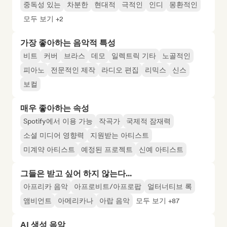
중독성 있는
차분한
현대적
극적인
인디
몽환적인
모두 보기 +2
가장 좋아하는 음악적 특성
비트
커버
브라스
데모
일렉트릭 기타
노골적인
피아노
전문적인 제작
라디오 편집
리믹스
신스
보컬
매우 좋아하는 속성
Spotify에서 이용 가능
작곡가
국제적 잠재력
소셜 미디어 영향력
지원받는 아티스트
미계약 아티스트
예정된 프로젝트
신예 아티스트
그들은 받고 싶어 하지 않는다...
아프리카 음악
아프로비트/아프로팝
얼터너티브 록
앰비언트
아메리카나
아랍 음악
모두 보기 +87
AI 생성 음악