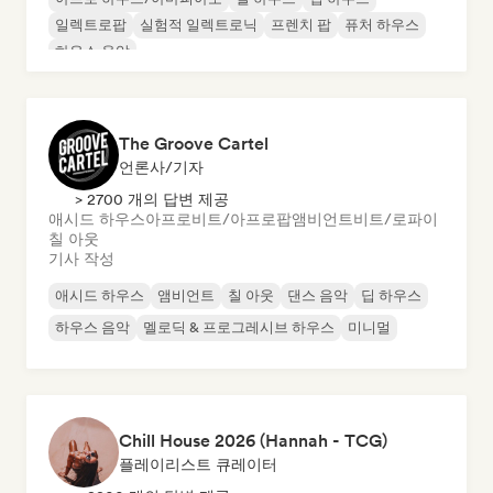
일렉트로팝
실험적 일렉트로닉
프렌치 팝
퓨처 하우스
하우스 음악
The Groove Cartel
언론사/기자
> 2700 개의 답변 제공
애시드 하우스
아프로비트/아프로팝
앰비언트
비트/로파이
칠 아웃
기사 작성
애시드 하우스
앰비언트
칠 아웃
댄스 음악
딥 하우스
하우스 음악
멜로딕 & 프로그레시브 하우스
미니멀
Chill House 2026 (Hannah - TCG)
플레이리스트 큐레이터