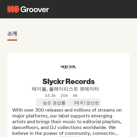
소개
Slyckr Records
레이블, 플레이리스트 큐레이터
53.3k
20k
4k
높은 응답률
(매우) 엄선된
With over 300 releases and millions of streams on 
major platforms, our label supports emerging 
artists and brings their music to editorial playlists, 
dancefloors, and DJ collections worldwide. We 
believe in the power of community, connectin...