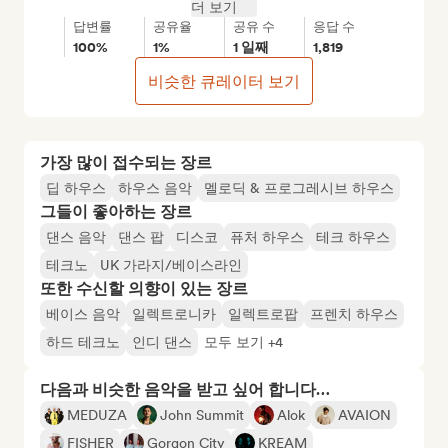
더 보기
답변률
공유율
공유 수
응답 수
100%
1%
1 일째
1,819
비슷한 큐레이터 보기
가장 많이 접수되는 장르
딥 하우스
하우스 음악
멜로딕 & 프로그레시브 하우스
그들이 좋아하는 장르
댄스 음악
댄스 팝
디스코
퓨처 하우스
테크 하우스
테크노
UK 가라지/베이스라인
또한 수신할 의향이 있는 장르
베이스 음악
일렉트로니카
일렉트로팝
프렌치 하우스
하드 테크노
인디 댄스
모두 보기 +4
다음과 비슷한 음악을 받고 싶어 합니다…
MEDUZA
John Summit
Alok
AVAION
FISHER
Gorgon City
KREAM