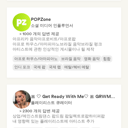
POPZone
소셜 미디어 인플루언서
> 1000 개의 답변 제공
아프리카 음악
아프로비트/아프로팝
아프로 하우스/아마피아노
브라질 음악
브라질 펑크
아티스트에 관한 인상적인 게시물이나 릴 제작
아프로 하우스/아마피아노
브라질 음악
영화 음악
힙합
인디 포크
국제 팝
국제 랩
메탈/헤비 메탈
🎀 🤍 Get Ready With Me🤍 🎀 GRWM Playlist
플레이리스트 큐레이터
> 2300 개의 답변 제공
상업/메인스트림
댄스 팝
드림 팝
일렉트로팝
하이퍼팝
내 영향력 있는 플레이리스트에 아티스트 추가