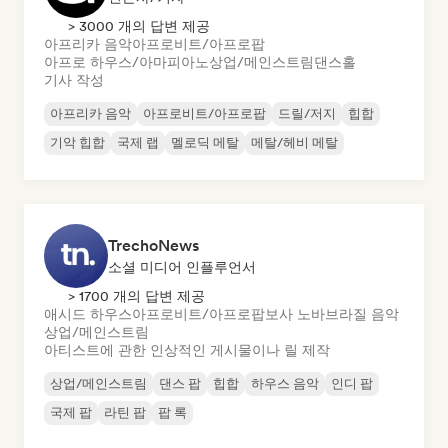
> 3000 개의 답변 제공
아프리카 음악
아프로비트/아프로팝
아프로 하우스/아마피아노
상업/메인스트림
댄스홀
기사 작성
아프리카 음악
아프로비트/아프로팝
드릴/저지
힙합
기악 힙합
국제 랩
멜로딕 메탈
메탈/헤비 메탈
TrechoNews
소셜 미디어 인플루언서
> 1700 개의 답변 제공
애시드 하우스
아프로비트/아프로팝
보사 노바
브라질 음악
상업/메인스트림
아티스트에 관한 인상적인 게시물이나 릴 제작
상업/메인스트림
댄스 팝
힙합
하우스 음악
인디 팝
국제 팝
라틴 팝
팝 록