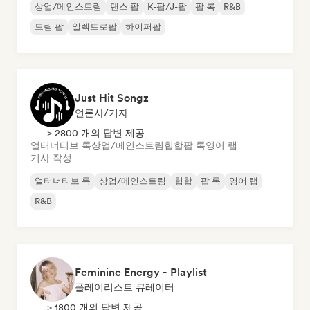
상업/메인스트림
댄스 팝
K-팝/J-팝
팝 록
R&B
드림 팝
일렉트로팝
하이퍼팝
Just Hit Songz
언론사/기자
> 2800 개의 답변 제공
얼터너티브 록
상업/메인스트림
힙합
팝 록
영어 랩
기사 작성
얼터너티브 록
상업/메인스트림
힙합
팝 록
영어 랩
R&B
Feminine Energy - Playlist
플레이리스트 큐레이터
> 1800 개의 답변 제공