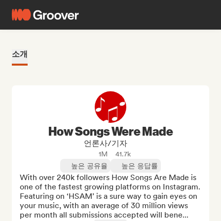
소개
How Songs Were Made
언론사/기자
1M
41.7k
높은 공유율
높은 응답률
With over 240k followers How Songs Are Made is 
one of the fastest growing platforms on Instagram. 
Featuring on ‘HSAM’ is a sure way to gain eyes on 
your music, with an average of 30 million views 
per month all submissions accepted will bene...