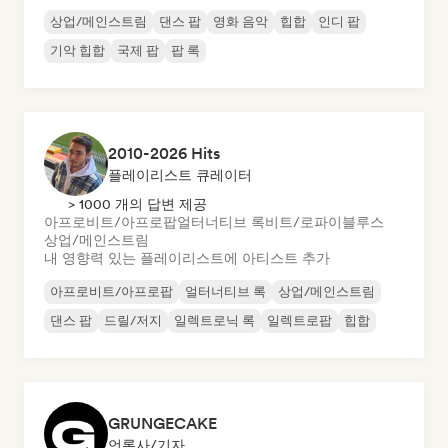
상업/메인스트림
댄스 팝
영화 음악
힙합
인디 팝
기악 힙합
국제 팝
팝 록
2010-2026 Hits
플레이리스트 큐레이터
> 1000 개의 답변 제공
아프로비트/아프로팝
얼터너티브 록
비트/로파이
블루스
상업/메인스트림
내 영향력 있는 플레이리스트에 아티스트 추가
아프로비트/아프로팝
얼터너티브 록
상업/메인스트림
댄스 팝
드릴/저지
일렉트로닉 록
일렉트로팝
힙합
GRUNGECAKE
언론사/기자