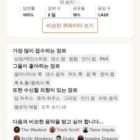
더 보기
답변률
답변 수
공유율
응답 수
100%
2 일
19%
1,425
비슷한 큐레이터 보기
가장 많이 접수되는 장르
상업/메인스트림
댄스 팝
힙합
인디 팝
R&B
그들이 좋아하는 장르
얼터너티브 록
댄스 음악
하드 록
팝 록
영어 랩
록 & 롤/클래식 록
또한 수신할 의향이 있는 장르
딥 하우스
퓨처 하우스
그라임
인디 팝
라틴 음악
멜로딕 메탈
모두 보기 +3
다음과 비슷한 음악을 받고 싶어 합니다…
The Weeknd
Travis Scott
Tame Impala
Arctic Monkeys
Drake
Imagine Dragons