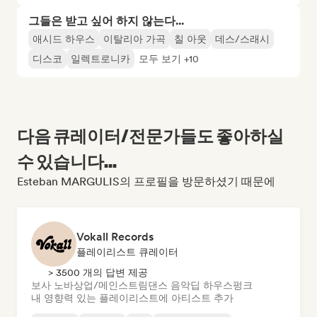
그들은 받고 싶어 하지 않는다...
애시드 하우스
이탈리아 가곡
칠 아웃
데스/스래시
디스코
일렉트로니카
모두 보기 +10
다음 큐레이터/전문가들도 좋아하실
수 있습니다...
Esteban MARGULIS의 프로필을 방문하셨기 때문에
Vokall Records
플레이리스트 큐레이터
> 3500 개의 답변 제공
보사 노바
상업/메인스트림
댄스 음악
딥 하우스
펑크
내 영향력 있는 플레이리스트에 아티스트 추가