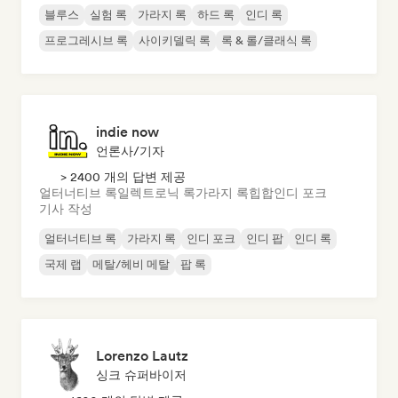
블루스
실험 록
가라지 록
하드 록
인디 록
프로그레시브 록
사이키델릭 록
록 & 롤/클래식 록
indie now
언론사/기자
> 2400 개의 답변 제공
얼터너티브 록
일렉트로닉 록
가라지 록
힙합
인디 포크
기사 작성
얼터너티브 록
가라지 록
인디 포크
인디 팝
인디 록
국제 랩
메탈/헤비 메탈
팝 록
Lorenzo Lautz
싱크 슈퍼바이저