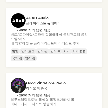
ADAD Audio
플레이리스트 큐레이터
> 4900 개의 답변 제공
비트/로파이
칠/로파이 힙합
클래식 음악
컨트리 음악
드릴/저지
내 영향력 있는 플레이리스트에 아티스트 추가
힙합
인디 포크
인디 팝
인디 록
기악
기악 힙합
국제 랩
영어 랩
Good Vibrations Radio
라디오 방송국
> 2900 개의 답변 제공
블루스
일렉트로닉 록
실험 록
펑크
가라지 록
라디오에서 아티스트 방송하기