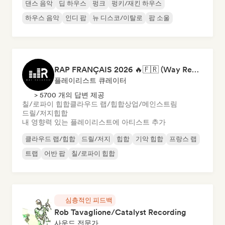
댄스 음악
딥 하우스
펑크
펑키/재킨 하우스
하우스 음악
인디 팝
뉴 디스코/이탈로
팝 소울
RAP FRANÇAIS 2026 🔥🇫🇷 (Way Records)
플레이리스트 큐레이터
> 5700 개의 답변 제공
칠/로파이 힙합
클라우드 랩/힙합
상업/메인스트림
드릴/저지
힙합
내 영향력 있는 플레이리스트에 아티스트 추가
클라우드 랩/힙합
드릴/저지
힙합
기악 힙합
프랑스 랩
트랩
어반 팝
칠/로파이 힙합
심층적인 피드백
Rob Tavaglione/Catalyst Recording
사운드 전문가