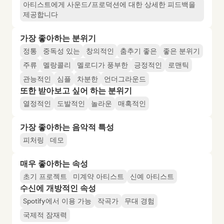
아티스트에게 사운드/프로덕션에 대한 상세한 피드백을
제공합니다
가장 좋아하는 분위기
정통
중독성 있는
창의적인
춤추기 좋은
좋은 분위기
주류
멜랑콜리
멜로디가 풍부한
긍정적인
로맨틱
관능적인
심플
차분한
언더그라운드
또한 받아보고 싶어 하는 분위기
열정적인
도발적인
놀라운
매혹적인
가장 좋아하는 음악적 특성
피처링
데모
매우 좋아하는 속성
초기 프로젝트
미계약 아티스트
신예 아티스트
수신에 개방적인 속성
Spotify에서 이용 가능
작곡가
무대 경험
국제적 잠재력