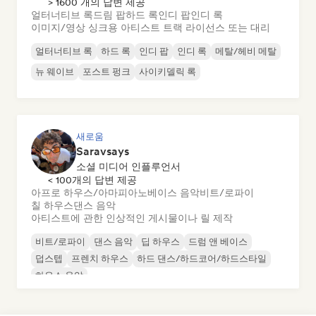
> 1600 개의 답변 제공
얼터너티브 록
드림 팝
하드 록
인디 팝
인디 록
이미지/영상 싱크용 아티스트 트랙 라이선스 또는 대리
얼터너티브 록
하드 록
인디 팝
인디 록
메탈/헤비 메탈
뉴 웨이브
포스트 펑크
사이키델릭 록
새로움
Saravsays
소셜 미디어 인플루언서
< 100개의 답변 제공
아프로 하우스/아마피아노
베이스 음악
비트/로파이
칠 하우스
댄스 음악
아티스트에 관한 인상적인 게시물이나 릴 제작
비트/로파이
댄스 음악
딥 하우스
드럼 앤 베이스
덥스텝
프렌치 하우스
하드 댄스/하드코어/하드스타일
하우스 음악