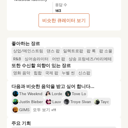
응답 수
163
비슷한 큐레이터 보기
좋아하는 장르
상업/메인스트림
댄스 팝
일렉트로팝
팝 록
팝 소울
R&B
싱어송라이터
어반 팝
샹송 프랑세즈/바리에테
또한 수신할 의향이 있는 장르
영화 음악
힙합
국제 팝
누벨 씬
신스팝
다음과 비슷한 음악을 받고 싶어 합니다…
The Weeknd
Lorde
Tove Lo
Justin Bieber
Lauv
Troye Sivan
Tayc
GIMS
모두 보기 +11
주요 기회