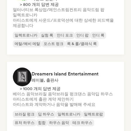
> 800 개의 답변 제공
얼터너티브 록
상업/메인스트림
컨트리 음악
드림 팝
일렉트로니카
아티스트에게 사운드/프로덕션에 대한 상세한 피드백을
제공합니다
일렉트로니카
실험 록
인디 포크
인디 팝
인디 록
메탈/헤비 메탈
포스트 펑크
록 & 롤/클래식 록
Dreamers Island Entertainment
레이블, 출판사
> 1000 개의 답변 제공
베이스 음악
브라질 음악
브라질 펑크
댄스 음악
딥 하우스
아티스트에게 출판 계약 제안하기
아티스트와 계약하거나 음악을 발매해 주세요
브라질 펑크
딥 하우스
일렉트로니카
일렉트로팝
퓨처 하우스
힙합
하우스 음악
테크 하우스