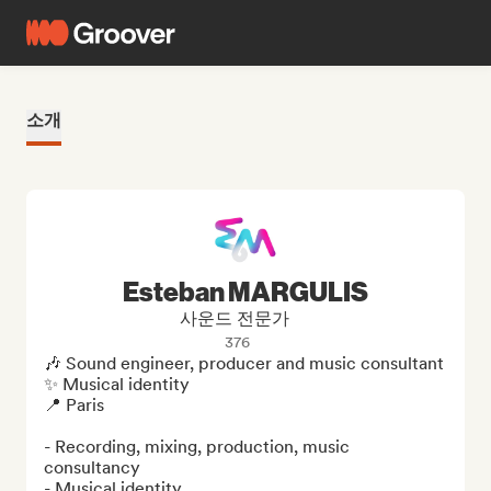
소개
Esteban MARGULIS
사운드 전문가
376
🎶 Sound engineer, producer and music consultant

✨ Musical identity 

📍 Paris

- Recording, mixing, production, music 
consultancy

- Musical identity