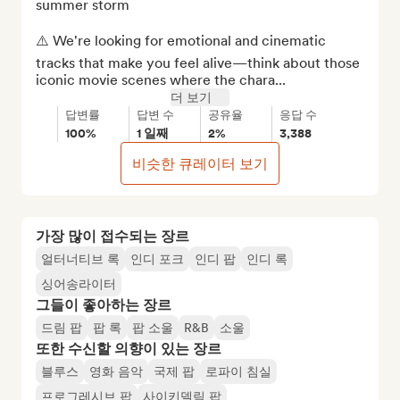
summer storm

⚠️ We're looking for emotional and cinematic 
tracks that make you feel alive—think about those 
iconic movie scenes where the chara...
더 보기
답변률
답변 수
공유율
응답 수
100%
1 일째
2%
3,388
비슷한 큐레이터 보기
가장 많이 접수되는 장르
얼터너티브 록
인디 포크
인디 팝
인디 록
싱어송라이터
그들이 좋아하는 장르
드림 팝
팝 록
팝 소울
R&B
소울
또한 수신할 의향이 있는 장르
블루스
영화 음악
국제 팝
로파이 침실
프로그레시브 팝
사이키델릭 팝