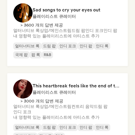
Sad songs to cry your eyes out
플레이리스트 큐레이터
> 3600 개의 답변 제공
얼터너티브 록
상업/메인스트림
드림 팝
인디 포크
인디 팝
내 영향력 있는 플레이리스트에 아티스트 추가
얼터너티브 록
드림 팝
인디 포크
인디 팝
인디 록
국제 팝
팝 록
R&B
This heartbreak feels like the end of the world
플레이리스트 큐레이터
> 3000 개의 답변 제공
얼터너티브 록
상업/메인스트림
컨트리 음악
드림 팝
인디 포크
내 영향력 있는 플레이리스트에 아티스트 추가
얼터너티브 록
드림 팝
인디 포크
인디 팝
인디 록