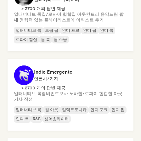
> 3700 개의 답변 제공
얼터너티브 록
칠/로파이 힙합
칠 아웃
컨트리 음악
드림 팝
내 영향력 있는 플레이리스트에 아티스트 추가
얼터너티브 록
드림 팝
인디 포크
인디 팝
인디 록
로파이 침실
팝 록
팝 소울
Indie Emergente
언론사/기자
> 2700 개의 답변 제공
얼터너티브 록
앰비언트
보사 노바
칠/로파이 힙합
칠 아웃
기사 작성
얼터너티브 록
칠 아웃
일렉트로니카
인디 포크
인디 팝
인디 록
R&B
싱어송라이터