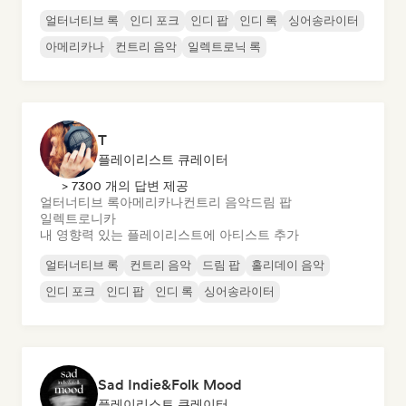
얼터너티브 록
인디 포크
인디 팝
인디 록
싱어송라이터
아메리카나
컨트리 음악
일렉트로닉 록
T
플레이리스트 큐레이터
> 7300 개의 답변 제공
얼터너티브 록
아메리카나
컨트리 음악
드림 팝
일렉트로니카
내 영향력 있는 플레이리스트에 아티스트 추가
얼터너티브 록
컨트리 음악
드림 팝
홀리데이 음악
인디 포크
인디 팝
인디 록
싱어송라이터
Sad Indie&Folk Mood
플레이리스트 큐레이터