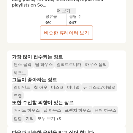
playlists on So...
더 보기
공유율
응답 수
9%
947
비슷한 큐레이터 보기
가장 많이 접수되는 장르
댄스 음악
딥 하우스
일렉트로니카
하우스 음악
테크노
그들이 좋아하는 장르
앰비언트
칠 아웃
디스코
미니멀
뉴 디스코/이탈로
트랩
또한 수신할 의향이 있는 장르
애시드 하우스
딥 하우스
프렌치 하우스
퓨처 하우스
힙합
기악
모두 보기 +3
다음과 비슷한 음악을 받고 싶어 합니다…