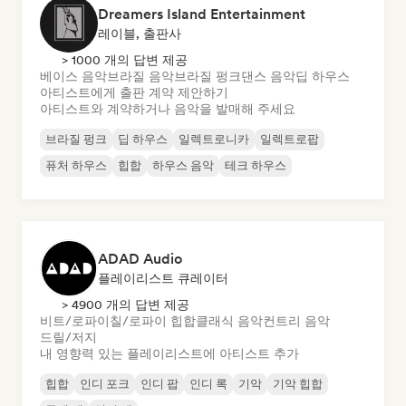
Dreamers Island Entertainment
레이블, 출판사
> 1000 개의 답변 제공
베이스 음악
브라질 음악
브라질 펑크
댄스 음악
딥 하우스
아티스트에게 출판 계약 제안하기
아티스트와 계약하거나 음악을 발매해 주세요
브라질 펑크
딥 하우스
일렉트로니카
일렉트로팝
퓨처 하우스
힙합
하우스 음악
테크 하우스
ADAD Audio
플레이리스트 큐레이터
> 4900 개의 답변 제공
비트/로파이
칠/로파이 힙합
클래식 음악
컨트리 음악
드릴/저지
내 영향력 있는 플레이리스트에 아티스트 추가
힙합
인디 포크
인디 팝
인디 록
기악
기악 힙합