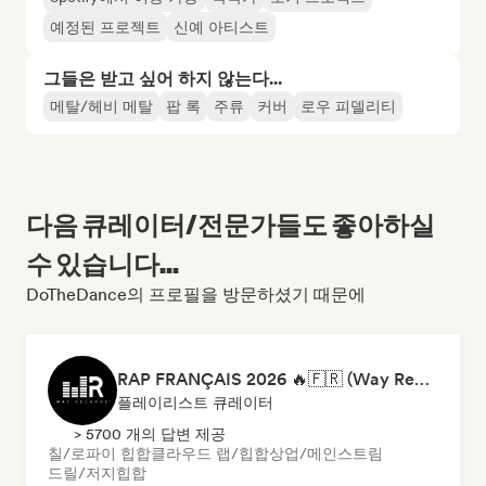
예정된 프로젝트
신예 아티스트
그들은 받고 싶어 하지 않는다...
메탈/헤비 메탈
팝 록
주류
커버
로우 피델리티
다음 큐레이터/전문가들도 좋아하실
수 있습니다...
DoTheDance의 프로필을 방문하셨기 때문에
RAP FRANÇAIS 2026 🔥🇫🇷 (Way Records)
플레이리스트 큐레이터
> 5700 개의 답변 제공
칠/로파이 힙합
클라우드 랩/힙합
상업/메인스트림
드릴/저지
힙합