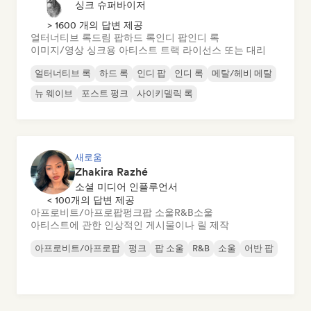
싱크 슈퍼바이저
> 1600 개의 답변 제공
얼터너티브 록
드림 팝
하드 록
인디 팝
인디 록
이미지/영상 싱크용 아티스트 트랙 라이선스 또는 대리
얼터너티브 록
하드 록
인디 팝
인디 록
메탈/헤비 메탈
뉴 웨이브
포스트 펑크
사이키델릭 록
새로움
Zhakira Razhé
소셜 미디어 인플루언서
< 100개의 답변 제공
아프로비트/아프로팝
펑크
팝 소울
R&B
소울
아티스트에 관한 인상적인 게시물이나 릴 제작
아프로비트/아프로팝
펑크
팝 소울
R&B
소울
어반 팝