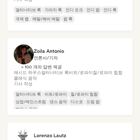
얼터너티브 록
가라지 록
인디 포크
인디 팝
인디 록
국제 랩
메탈/헤비 메탈
팝 록
Zoila Antonio
언론사/기자
> 100 개의 답변 제공
애시드 하우스
얼터너티브 록
비트/로파이
칠/로파이 힙합
클래식 음악
기사 작성
얼터너티브 록
비트/로파이
칠/로파이 힙합
상업/메인스트림
댄스 음악
디스코
드림 팝
하우스 음악
Lorenzo Lautz