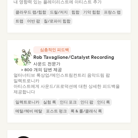
내 영향력 있는 플레이리스트에 아티스트 추가
클라우드 랩/힙합
드릴/저지
힙합
기악 힙합
프랑스 랩
트랩
어반 팝
칠/로파이 힙합
심층적인 피드백
Rob Tavaglione/Catalyst Recording
사운드 전문가
> 800 개의 답변 제공
얼터너티브 록
상업/메인스트림
컨트리 음악
드림 팝
일렉트로니카
아티스트에게 사운드/프로덕션에 대한 상세한 피드백을
제공합니다
일렉트로니카
실험 록
인디 포크
인디 팝
인디 록
메탈/헤비 메탈
포스트 펑크
록 & 롤/클래식 록