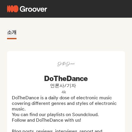
소개
DoTheDance
언론사/기자
4k
DoTheDance is a daily dose of electronic music 
covering different genres and styles of electronic 
music.

You can find our playlists on Soundcloud.

Follow and DoTheDance with us!

Blog posts, reviews, interviews, repost and 