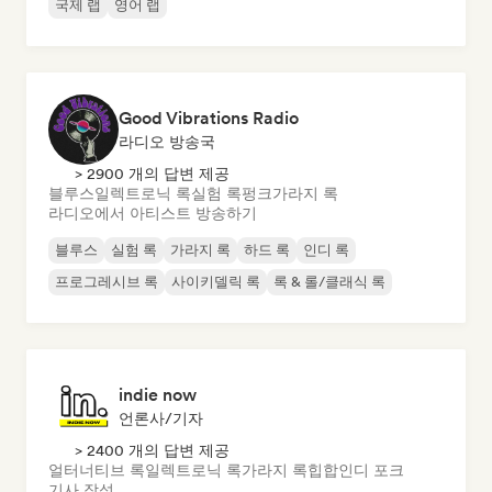
국제 랩
영어 랩
Good Vibrations Radio
라디오 방송국
> 2900 개의 답변 제공
블루스
일렉트로닉 록
실험 록
펑크
가라지 록
라디오에서 아티스트 방송하기
블루스
실험 록
가라지 록
하드 록
인디 록
프로그레시브 록
사이키델릭 록
록 & 롤/클래식 록
indie now
언론사/기자
> 2400 개의 답변 제공
얼터너티브 록
일렉트로닉 록
가라지 록
힙합
인디 포크
기사 작성