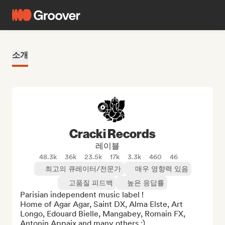
소개
Cracki Records
레이블
48.3k
36k
23.5k
17k
3.3k
460
46
최고의 큐레이터/전문가
매우 영향력 있음
고품질 피드백
높은 응답률
Parisian independent music label ! 

Home of Agar Agar, Saint DX, Alma Elste, Art 
Longo, Edouard Bielle, Mangabey, Romain FX, 
Antonin Appaix and many others :)
