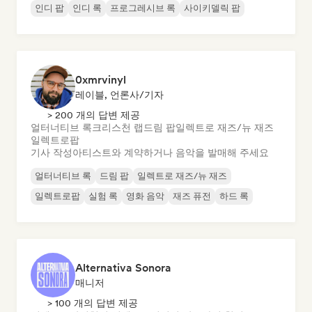
인디 팝
인디 록
프로그레시브 록
사이키델릭 팝
0xmrvinyl
레이블, 언론사/기자
> 200 개의 답변 제공
얼터너티브 록
크리스천 랩
드림 팝
일렉트로 재즈/뉴 재즈
일렉트로팝
기사 작성
아티스트와 계약하거나 음악을 발매해 주세요
얼터너티브 록
드림 팝
일렉트로 재즈/뉴 재즈
일렉트로팝
실험 록
영화 음악
재즈 퓨전
하드 록
Alternativa Sonora
매니저
> 100 개의 답변 제공