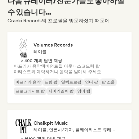
다음 큐레이터/전문가들도 좋아하실
수 있습니다...
Cracki Records의 프로필을 방문하셨기 때문에
Volumes Records
레이블
> 400 개의 답변 제공
아프리카 음악
앰비언트
칠 아웃
디스코
드림 팝
아티스트와 계약하거나 음악을 발매해 주세요
아프리카 음악
드림 팝
일렉트로팝
인디 팝
팝 소울
프로그레시브 팝
사이키델릭 팝
영어 랩
Chalkpit Music
레이블, 언론사/기자, 플레이리스트 큐레이터
> 15100 개의 답변 제공