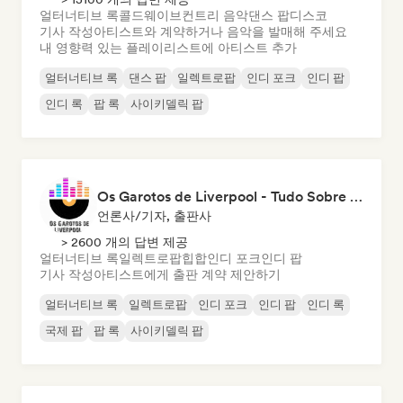
얼터너티브 록
콜드웨이브
컨트리 음악
댄스 팝
디스코
기사 작성
아티스트와 계약하거나 음악을 발매해 주세요
내 영향력 있는 플레이리스트에 아티스트 추가
얼터너티브 록
댄스 팝
일렉트로팝
인디 포크
인디 팝
인디 록
팝 록
사이키델릭 팝
Os Garotos de Liverpool - Tudo Sobre Música
언론사/기자, 출판사
> 2600 개의 답변 제공
얼터너티브 록
일렉트로팝
힙합
인디 포크
인디 팝
기사 작성
아티스트에게 출판 계약 제안하기
얼터너티브 록
일렉트로팝
인디 포크
인디 팝
인디 록
국제 팝
팝 록
사이키델릭 팝