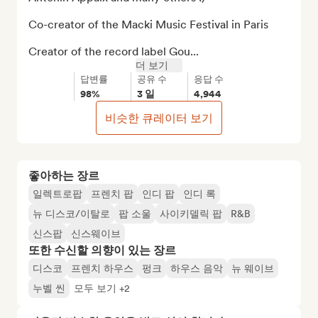
Co-creator of the Macki Music Festival in Paris

Creator of the record label Gou...
더 보기
답변률
공유 수
응답 수
98%
3 일
4,944
비슷한 큐레이터 보기
좋아하는 장르
일렉트로팝
프렌치 팝
인디 팝
인디 록
뉴 디스코/이탈로
팝 소울
사이키델릭 팝
R&B
신스팝
신스웨이브
또한 수신할 의향이 있는 장르
디스코
프렌치 하우스
펑크
하우스 음악
뉴 웨이브
누벨 씬
모두 보기 +2