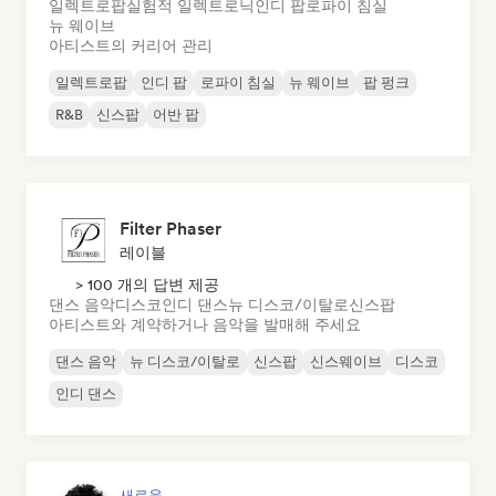
일렉트로팝
실험적 일렉트로닉
인디 팝
로파이 침실
뉴 웨이브
아티스트의 커리어 관리
일렉트로팝
인디 팝
로파이 침실
뉴 웨이브
팝 펑크
R&B
신스팝
어반 팝
Filter Phaser
레이블
> 100 개의 답변 제공
댄스 음악
디스코
인디 댄스
뉴 디스코/이탈로
신스팝
아티스트와 계약하거나 음악을 발매해 주세요
댄스 음악
뉴 디스코/이탈로
신스팝
신스웨이브
디스코
인디 댄스
새로움