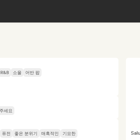
R&B
소울
어반 팝
 주세요
Salut
퓨전
좋은 분위기
매혹적인
기묘한