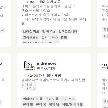
> 1000 개의 답변 제공
베이스 음악
브라질 음악
브라질 펑크
비
음악
댄스 음악
딥 하우스
컨트
아티스트에게 출판 계약 제안하기
내 
 상
아티스트와 계약하거나 음악을 발매해 주세
추
요
힙
 팝
브라질 펑크
딥 하우스
일렉트로니카
기
일렉트로팝
퓨처 하우스
힙합
하우스 음악
테크 하우스
o
indie now
언론사/기자
> 2400 개의 답변 제공
 록
얼터너티브 록
일렉트로닉 록
가라지 록
힙합
얼터
인디 포크
가라
기사 작성
아티
요
얼터너티브 록
가라지 록
인디 포크
얼
록
인디 팝
인디 록
국제 랩
메탈/헤비 메탈
뉴