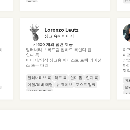
팝 록
Lorenzo Lautz
싱크 슈퍼바이저
> 1600 개의 답변 제공
이
얼터너티브 록
드림 팝
하드 록
인디 팝
아
인디 록
아
이미지/영상 싱크용 아티스트 트랙 라이선
상
스 또는 대리
아티
제
얼터너티브 록
하드 록
인디 팝
인디 록
아
메탈/헤비 메탈
뉴 웨이브
포스트 펑크
모
악
사이키델릭 록
소