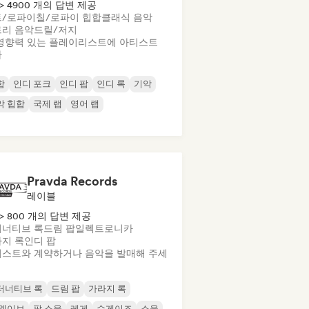
> 4900 개의 답변 제공
트/로파이
칠/로파이 힙합
클래식 음악
리 음악
드릴/저지
영향력 있는 플레이리스트에 아티스트
가
합
인디 포크
인디 팝
인디 록
기악
악 힙합
국제 랩
영어 랩
Pravda Records
레이블
> 800 개의 답변 제공
너티브 록
드림 팝
일렉트로니카
지 록
인디 팝
스트와 계약하거나 음악을 발매해 주세
터너티브 록
드림 팝
가라지 록
 웨이브
팝 소울
레게
슈게이즈
소울