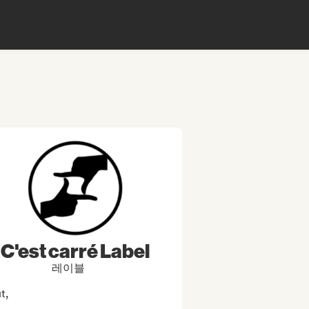
C'est carré Label
레이블
, 
