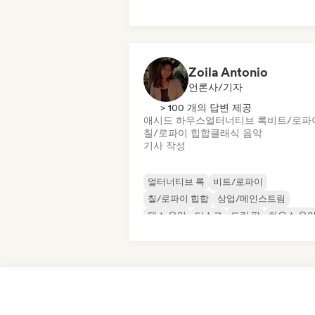
록 & 롤/클래식 록
Zoila Antonio
언론사/기자
> 100 개의 답변 제공
애시드 하우스
얼터너티브 록
비트/로파
칠/로파이 힙합
클래식 음악
기사 작성
얼터너티브 록
비트/로파이
칠/로파이 힙합
상업/메인스트림
댄스 음악
디스코
드림 팝
하우스 음