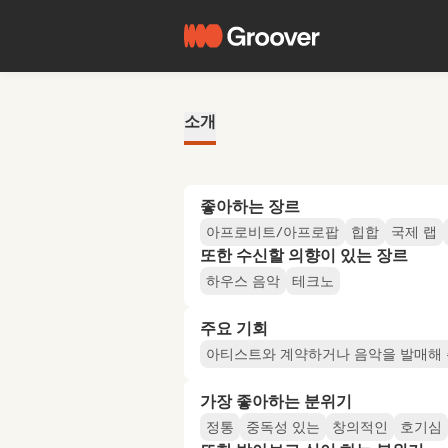
소개
좋아하는 장르
아프로비트/아프로팝
힙합
국제 랩
또한 수신할 의향이 있는 장르
하우스 음악
테크노
주요 기회
아티스트와 계약하거나 음악을 발매해
가장 좋아하는 분위기
정통
중독성 있는
창의적인
호기심