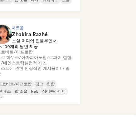
새로움
Zhakira Razhé
소셜 미디어 인플루언서
< 100개의 답변 제공
프로비트/아프로팝
프로 하우스/아마피아노
칠/로파이 힙합
업/메인스트림
실험적 재즈
스트에 관한 인상적인 게시물이나 릴
작
프로비트/아프로팝
펑크
힙합
던 재즈
팝 소울
R&B
싱어송라이터
울