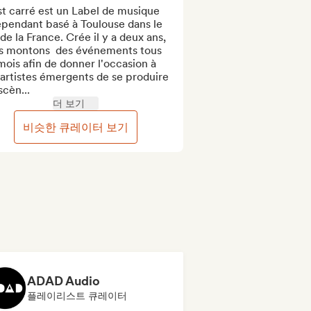
t carré est un Label de musique 
pendant basé à Toulouse dans le 
de la France. Crée il y a deux ans, 
s montons  des événements tous 
mois afin de donner l'occasion à 
artistes émergents de se produire 
scèn...
더 보기
비슷한 큐레이터 보기
ADAD Audio
플레이리스트 큐레이터