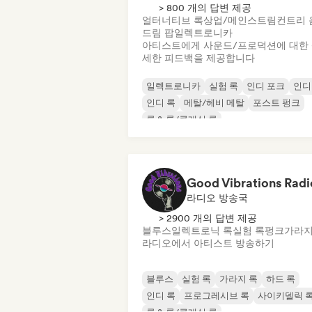
> 800 개의 답변 제공
얼터너티브 록
상업/메인스트림
컨트리 
드림 팝
일렉트로니카
아티스트에게 사운드/프로덕션에 대한
세한 피드백을 제공합니다
일렉트로니카
실험 록
인디 포크
인디
인디 록
메탈/헤비 메탈
포스트 펑크
록 & 롤/클래식 록
Good Vibrations Radi
라디오 방송국
> 2900 개의 답변 제공
블루스
일렉트로닉 록
실험 록
펑크
가라지
라디오에서 아티스트 방송하기
블루스
실험 록
가라지 록
하드 록
인디 록
프로그레시브 록
사이키델릭 