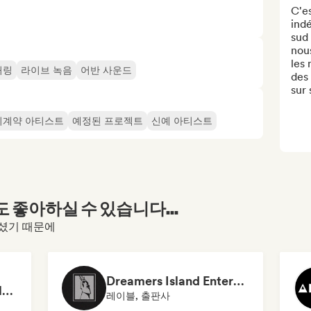
C'es
indé
sud 
nou
les 
처링
라이브 녹음
어반 사운드
des 
sur 
미계약 아티스트
예정된 프로젝트
신예 아티스트
좋아하실 수 있습니다...
문하셨기 때문에
Dreamers Island Entertainment
Rob Tavaglione/Catalyst Recording
레이블, 출판사