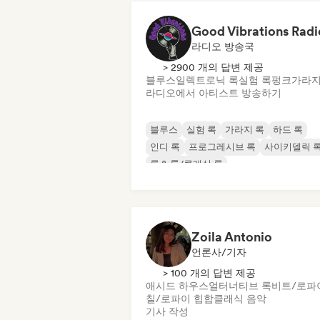
Good Vibrations Radi
라디오 방송국
> 2900 개의 답변 제공
블루스
일렉트로닉 록
실험 록
펑크
가라지
라디오에서 아티스트 방송하기
블루스
실험 록
가라지 록
하드 록
인디 록
프로그레시브 록
사이키델릭 
록 & 롤/클래식 록
Zoila Antonio
언론사/기자
> 100 개의 답변 제공
애시드 하우스
얼터너티브 록
비트/로파
칠/로파이 힙합
클래식 음악
기사 작성