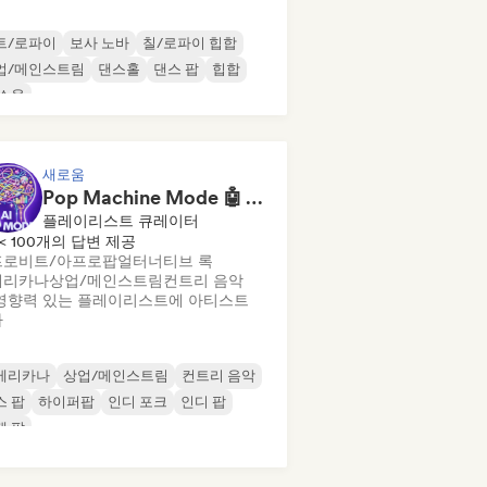
트/로파이
보사 노바
칠/로파이 힙합
업/메인스트림
댄스홀
댄스 팝
힙합
 소울
새로움
Pop Machine Mode 🤖 AI Music, Indie Pop & Dream Pop
플레이리스트 큐레이터
< 100개의 답변 제공
프로비트/아프로팝
얼터너티브 록
메리카나
상업/메인스트림
컨트리 음악
영향력 있는 플레이리스트에 아티스트
가
메리카나
상업/메인스트림
컨트리 음악
스 팝
하이퍼팝
인디 포크
인디 팝
제 팝