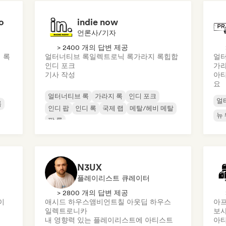
o
indie now
언론사/기자
> 2400 개의 답변 제공
 록
얼터너티브 록
일렉트로닉 록
가라지 록
힙합
얼터
인디 포크
가라
기사 작성
아티
요
얼터너티브 록
가라지 록
인디 포크
얼
록
인디 팝
인디 록
국제 랩
메탈/헤비 메탈
뉴
팝 록
N3UX
플레이리스트 큐레이터
> 2800 개의 답변 제공
이
애시드 하우스
앰비언트
칠 아웃
딥 하우스
아
일렉트로니카
보사
내 영향력 있는 플레이리스트에 아티스트
아티