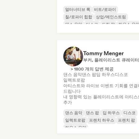
얼터너티브 록
비트/로파이
칠/로파이 힙합
상업/메인스트림
댄스 음악
디스코
드림 팝
하우스 음
Tommy Menger
부커, 플레이리스트 큐레이터
> 1800 개의 답변 제공
댄스 음악
댄스 팝
딥 하우스
디스코
일렉트로팝
아티스트와 라이브 이벤트 기회를 연결
드립니다
내 영향력 있는 플레이리스트에 아티스
추가
댄스 음악
댄스 팝
딥 하우스
디스코
일렉트로팝
프렌치 하우스
프렌치 팝
하우스 음악