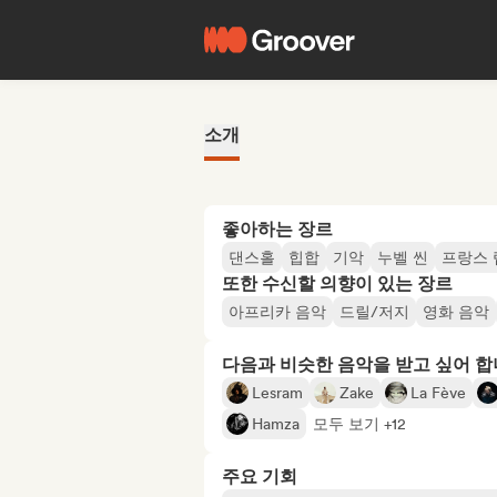
소개
좋아하는 장르
댄스홀
힙합
기악
누벨 씬
프랑스 
또한 수신할 의향이 있는 장르
아프리카 음악
드릴/저지
영화 음악
다음과 비슷한 음악을 받고 싶어 
Lesram
Zake
La Fève
Hamza
모두 보기 +12
주요 기회