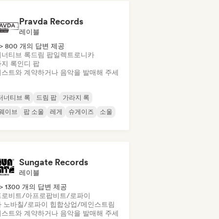
Pravda Records
레이블
> 800 개의 답변 제공
너티브 록
드림 팝
일렉트로니카
지 록
인디 팝
스트와 계약하거나 음악을 발매해 주세
터너티브 록
드림 팝
가라지 록
 웨이브
팝 소울
레게
슈게이즈
소울
Sungate Records
레이블
> 1300 개의 답변 제공
프로비트/아프로팝
비트/로파이
 노바
칠/로파이 힙합
상업/메인스트림
스트와 계약하거나 음악을 발매해 주세