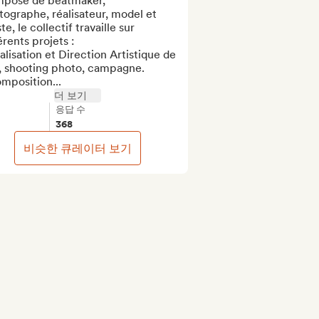
posé de beatmaker, 
ographe, réalisateur, model et 
ste, le collectif travaille sur 
érents projets :

alisation et Direction Artistique de 
, shooting photo, campagne.

mposition...
더 보기
응답 수
368
비슷한 큐레이터 보기