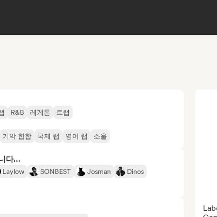
랩
R&B
레게톤
트랩
기악 힙합
국제 랩
영어 랩
소울
합니다…
Laylow
SONBEST
Josman
Dinos
Labe