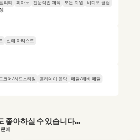
피델리티
피아노
전문적인 제작
모든 지원
비디오 클립
성
트
신예 아티스트
하드코어/하드스타일
홀리데이 음악
메탈/헤비 메탈
좋아하실 수 있습니다...
때문에