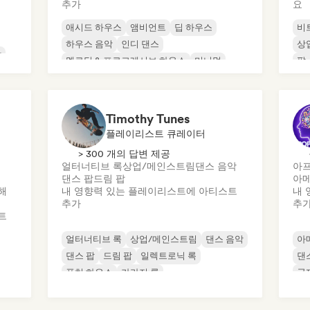
추가
요
애시드 하우스
앰비언트
딥 하우스
비
하우스 음악
인디 댄스
상
악
멜로딕 & 프로그레시브 하우스
미니멀
팝
오가닉 하우스/다운템포
Timothy Tunes
플레이리스트 큐레이터
> 300 개의 답변 제공
얼터너티브 록
상업/메인스트림
댄스 음악
아
댄스 팝
드림 팝
아
해
내 영향력 있는 플레이리스트에 아티스트
내 
추가
추
트
얼터너티브 록
상업/메인스트림
댄스 음악
아
댄스 팝
드림 팝
일렉트로닉 록
댄
퓨처 하우스
가라지 록
국