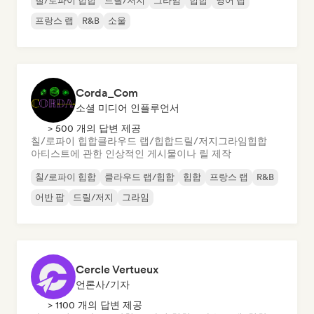
칠/로파이 힙합
드릴/저지
그라임
힙합
영어 랩
프랑스 랩
R&B
소울
Corda_Com
소셜 미디어 인플루언서
> 500 개의 답변 제공
칠/로파이 힙합
클라우드 랩/힙합
드릴/저지
그라임
힙합
아티스트에 관한 인상적인 게시물이나 릴 제작
칠/로파이 힙합
클라우드 랩/힙합
힙합
프랑스 랩
R&B
어반 팝
드릴/저지
그라임
Cercle Vertueux
언론사/기자
> 1100 개의 답변 제공