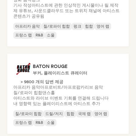
기사 작성
아티스트에 관한 인상적인 게시물이나 릴 제작
제 유튜브, 사운드클라우드 또는 트위치 채널에 아티스트
콘텐츠가 공유됨
아프리카 음악
칠/로파이 힙합
펑크
힙합
영어 랩
프랑스 랩
R&B
소울
BATON ROUGE
부커, 플레이리스트 큐레이터
> 9800 개의 답변 제공
아프리카 음악
아프로비트/아프로팝
카리브 음악
칠/로파이 힙합
댄스홀
아티스트와 라이브 이벤트 기회를 연결해 드립니다
내 영향력 있는 플레이리스트에 아티스트 추가
칠/로파이 힙합
드릴/저지
힙합
국제 랩
영어 랩
프랑스 랩
R&B
소울