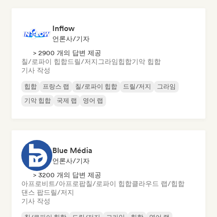
Inflow
언론사/기자
> 2900 개의 답변 제공
칠/로파이 힙합
드릴/저지
그라임
힙합
기악 힙합
기사 작성
힙합
프랑스 랩
칠/로파이 힙합
드릴/저지
그라임
기악 힙합
국제 랩
영어 랩
Blue Média
언론사/기자
> 3200 개의 답변 제공
아프로비트/아프로팝
칠/로파이 힙합
클라우드 랩/힙합
댄스 팝
드릴/저지
기사 작성