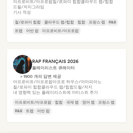
아프로비트/아프로팝
칠/로파이 힙합
클라우드 랩/힙합
드릴/저지
그라임
기사 작성
칠/로파이 힙합
클라우드 랩/힙합
힙합
프랑스 랩
R&B
트랩
어반 팝
아프로비트/아프로팝
RAP FRANÇAIS 2026
플레이리스트 큐레이터
> 1900 개의 답변 제공
아프로비트/아프로팝
아프로 하우스/아마피아노
칠/로파이 힙합
클라우드 랩/힙합
드릴/저지
내 영향력 있는 플레이리스트에 아티스트 추가
아프로비트/아프로팝
힙합
국제 랩
영어 랩
프랑스 랩
R&B
트랩
어반 팝