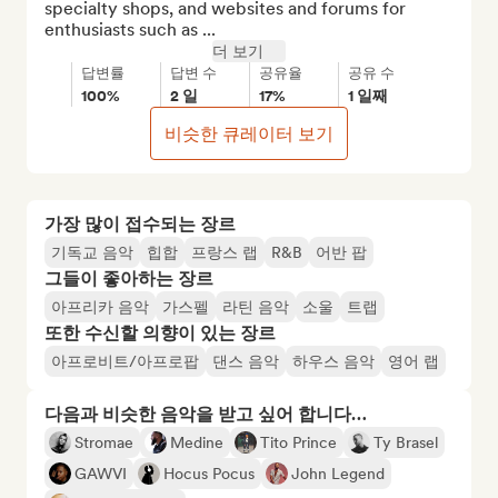
specialty shops, and websites and forums for 
enthusiasts such as ...
더 보기
답변률
답변 수
공유율
공유 수
100%
2 일
17%
1 일째
비슷한 큐레이터 보기
가장 많이 접수되는 장르
기독교 음악
힙합
프랑스 랩
R&B
어반 팝
그들이 좋아하는 장르
아프리카 음악
가스펠
라틴 음악
소울
트랩
또한 수신할 의향이 있는 장르
아프로비트/아프로팝
댄스 음악
하우스 음악
영어 랩
다음과 비슷한 음악을 받고 싶어 합니다…
Stromae
Medine
Tito Prince
Ty Brasel
GAWVI
Hocus Pocus
John Legend