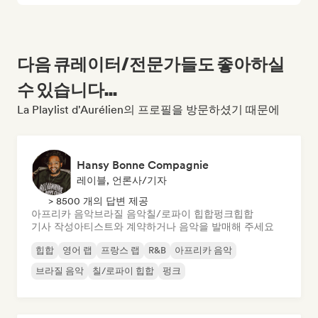
다음 큐레이터/전문가들도 좋아하실
수 있습니다...
La Playlist d'Aurélien의 프로필을 방문하셨기 때문에
Hansy Bonne Compagnie
레이블, 언론사/기자
> 8500 개의 답변 제공
아프리카 음악
브라질 음악
칠/로파이 힙합
펑크
힙합
기사 작성
아티스트와 계약하거나 음악을 발매해 주세요
힙합
영어 랩
프랑스 랩
R&B
아프리카 음악
브라질 음악
칠/로파이 힙합
펑크