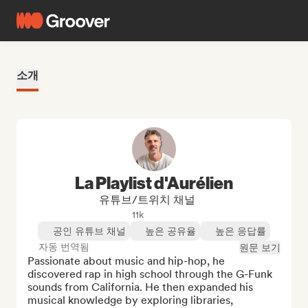
소개
La Playlist d'Aurélien
유튜브/트위치 채널
11k
공인 유튜브 채널
높은 공유율
높은 응답률
자동 번역됨
원문 보기
Passionate about music and hip-hop, he 
discovered rap in high school through the G-Funk 
sounds from California. He then expanded his 
musical knowledge by exploring libraries, 