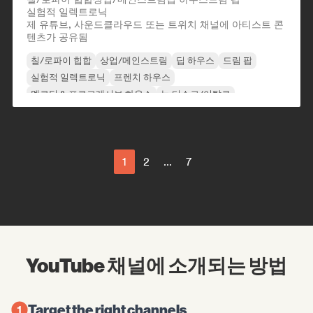
실험적 일렉트로닉
제 유튜브, 사운드클라우드 또는 트위치 채널에 아티스트 콘
텐츠가 공유됨
칠/로파이 힙합
상업/메인스트림
딥 하우스
드림 팝
실험적 일렉트로닉
프렌치 하우스
멜로딕 & 프로그레시브 하우스
뉴 디스코/이탈로
1
2
...
7
YouTube 채널에 소개되는 방법
Target the right channels