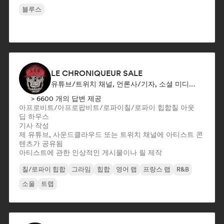
블루스
LE CHRONIQUEUR SALE
유튜브/트위치 채널, 언론사/기자, 소셜 미디어 인플루언서
> 6600 개의 답변 제공
아프로비트/아프로팝
비트/로파이
칠/로파이 힙합
칠 아웃
딥 하우스
기사 작성
제 유튜브, 사운드클라우드 또는 트위치 채널에 아티스트 콘
텐츠가 공유됨
아티스트에 관한 인상적인 게시물이나 릴 제작
칠/로파이 힙합
그라임
힙합
영어 랩
프랑스 랩
R&B
소울
트랩