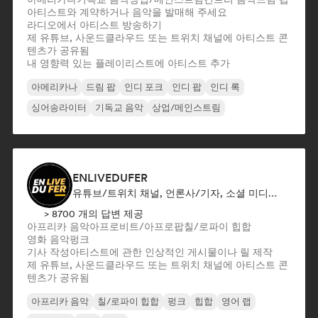
아티스트와 계약하거나 음악을 발매해 주세요
라디오에서 아티스트 방송하기
제 유튜브, 사운드클라우드 또는 트위치 채널에 아티스트 콘
텐츠가 공유됨
내 영향력 있는 플레이리스트에 아티스트 추가
아메리카나
드림 팝
인디 포크
인디 팝
인디 록
싱어송라이터
기독교 음악
상업/메인스트림
ENLIVEDUFER
유튜브/트위치 채널, 언론사/기자, 소셜 미디어 인플루언서
> 8700 개의 답변 제공
아프리카 음악
아프로비트/아프로팝
칠/로파이 힙합
영화 음악
펑크
기사 작성
아티스트에 관한 인상적인 게시물이나 릴 제작
제 유튜브, 사운드클라우드 또는 트위치 채널에 아티스트 콘
텐츠가 공유됨
아프리카 음악
칠/로파이 힙합
펑크
힙합
영어 랩