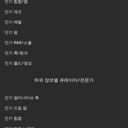
인기 힙합/랩
인기 재즈
인기 메탈
인기 팝
인기 R&B/소울
인기 록/펑크
인기 월드/영성
하위 장르별 큐레이터/전문가
인기 얼터너티브 록
인기 드림 팝
인기 힙합