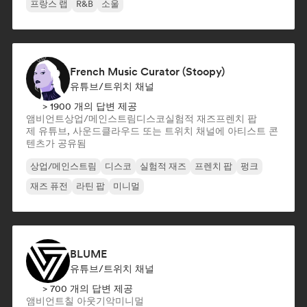
프랑스 랩
R&B
소울
French Music Curator (Stoopy)
유튜브/트위치 채널
> 1900 개의 답변 제공
앰비언트
상업/메인스트림
디스코
실험적 재즈
프렌치 팝
제 유튜브, 사운드클라우드 또는 트위치 채널에 아티스트 콘
텐츠가 공유됨
상업/메인스트림
디스코
실험적 재즈
프렌치 팝
펑크
재즈 퓨전
라틴 팝
미니멀
BLUME
유튜브/트위치 채널
> 700 개의 답변 제공
앰비언트
칠 아웃
기악
미니멀