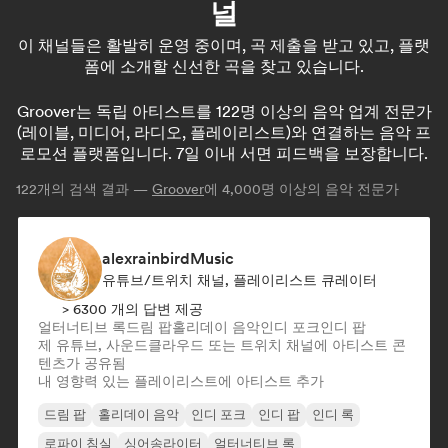
널
이 채널들은 활발히 운영 중이며, 곡 제출을 받고 있고, 플랫
폼에 소개할 신선한 곡을 찾고 있습니다.
Groover는 독립 아티스트를 122명 이상의 음악 업계 전문가
(레이블, 미디어, 라디오, 플레이리스트)와 연결하는 음악 프
로모션 플랫폼입니다. 7일 이내 서면 피드백을 보장합니다.
122
개의 검색 결과 —
Groover
에 4,000명 이상의 음악 전문가
alexrainbirdMusic
유튜브/트위치 채널, 플레이리스트 큐레이터
> 6300 개의 답변 제공
얼터너티브 록
드림 팝
홀리데이 음악
인디 포크
인디 팝
제 유튜브, 사운드클라우드 또는 트위치 채널에 아티스트 콘
텐츠가 공유됨
내 영향력 있는 플레이리스트에 아티스트 추가
드림 팝
홀리데이 음악
인디 포크
인디 팝
인디 록
로파이 침실
싱어송라이터
얼터너티브 록