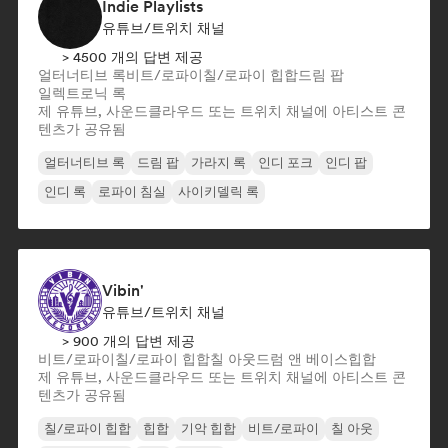
Indie Playlists
유튜브/트위치 채널
> 4500 개의 답변 제공
얼터너티브 록
비트/로파이
칠/로파이 힙합
드림 팝
일렉트로닉 록
제 유튜브, 사운드클라우드 또는 트위치 채널에 아티스트 콘
텐츠가 공유됨
얼터너티브 록
드림 팝
가라지 록
인디 포크
인디 팝
인디 록
로파이 침실
사이키델릭 록
Vibin'
유튜브/트위치 채널
> 900 개의 답변 제공
비트/로파이
칠/로파이 힙합
칠 아웃
드럼 앤 베이스
힙합
제 유튜브, 사운드클라우드 또는 트위치 채널에 아티스트 콘
텐츠가 공유됨
칠/로파이 힙합
힙합
기악 힙합
비트/로파이
칠 아웃