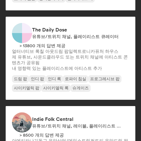
The Daily Dose
유튜브/트위치 채널, 플레이리스트 큐레이터
> 13800 개의 답변 제공
얼터너티브 록
칠 아웃
드림 팝
일렉트로니카
퓨처 하우스
제 유튜브, 사운드클라우드 또는 트위치 채널에 아티스트 콘
텐츠가 공유됨
내 영향력 있는 플레이리스트에 아티스트 추가
드림 팝
인디 팝
인디 록
로파이 침실
프로그레시브 팝
사이키델릭 팝
사이키델릭 록
슈게이즈
Indie Folk Central
유튜브/트위치 채널, 레이블, 플레이리스트 큐레이터, 라디오 방송국
> 8500 개의 답변 제공
아메리카나
기독교 음악
상업/메인스트림
컨트리 음악
드림 팝