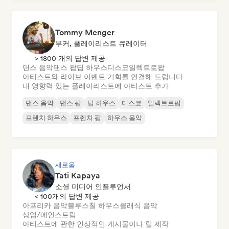
Tommy Menger
부커, 플레이리스트 큐레이터
> 1800 개의 답변 제공
댄스 음악
댄스 팝
딥 하우스
디스코
일렉트로팝
아티스트와 라이브 이벤트 기회를 연결해 드립니다
내 영향력 있는 플레이리스트에 아티스트 추가
댄스 음악
댄스 팝
딥 하우스
디스코
일렉트로팝
프렌치 하우스
프렌치 팝
하우스 음악
새로움
Tati Kapaya
소셜 미디어 인플루언서
< 100개의 답변 제공
아프리카 음악
블루스
칠 하우스
클래식 음악
상업/메인스트림
아티스트에 관한 인상적인 게시물이나 릴 제작