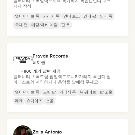
얼터너티브 록
일렉트로닉 록
가라지 록
힙합
인디 포크
기사 작성
얼터너티브 록
가라지 록
인디 포크
인디 팝
인디 록
국제 랩
메탈/헤비 메탈
팝 록
Pravda Records
레이블
> 800 개의 답변 제공
얼터너티브 록
드림 팝
일렉트로니카
가라지 록
인디 팝
아티스트와 계약하거나 음악을 발매해 주세요
얼터너티브 록
드림 팝
가라지 록
뉴 웨이브
팝 소울
레게
슈게이즈
소울
Zoila Antonio