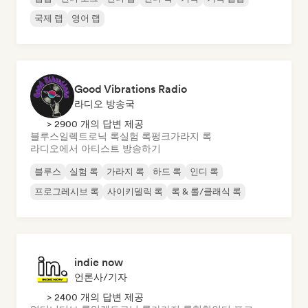
국제 랩
영어 랩
Good Vibrations Radio
라디오 방송국
> 2900 개의 답변 제공
블루스
일렉트로닉 록
실험 록
펑크
가라지 록
라디오에서 아티스트 방송하기
블루스
실험 록
가라지 록
하드 록
인디 록
프로그레시브 록
사이키델릭 록
록 & 롤/클래식 록
indie now
언론사/기자
> 2400 개의 답변 제공