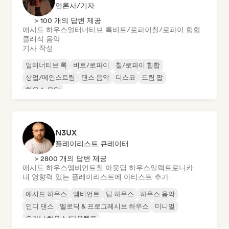
언론사/기자
> 100 개의 답변 제공
애시드 하우스
얼터너티브 록
비트/로파이
칠/로파이 힙합
클래식 음악
기사 작성
얼터너티브 록
비트/로파이
칠/로파이 힙합
상업/메인스트림
댄스 음악
디스코
드림 팝
하우스 음악
N3UX
플레이리스트 큐레이터
> 2800 개의 답변 제공
애시드 하우스
앰비언트
칠 아웃
딥 하우스
일렉트로니카
내 영향력 있는 플레이리스트에 아티스트 추가
애시드 하우스
앰비언트
딥 하우스
하우스 음악
인디 댄스
멜로딕 & 프로그레시브 하우스
미니멀
오가닉 하우스/다운템포