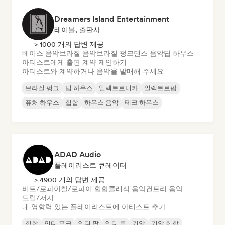
Dreamers Island Entertainment
레이블, 출판사
> 1000 개의 답변 제공
베이스 음악
브라질 음악
브라질 펑크
댄스 음악
딥 하우스
아티스트에게 출판 계약 제안하기
아티스트와 계약하거나 음악을 발매해 주세요
브라질 펑크
딥 하우스
일렉트로니카
일렉트로팝
퓨처 하우스
힙합
하우스 음악
테크 하우스
ADAD Audio
플레이리스트 큐레이터
> 4900 개의 답변 제공
비트/로파이
칠/로파이 힙합
클래식 음악
컨트리 음악
드릴/저지
내 영향력 있는 플레이리스트에 아티스트 추가
힙합
인디 포크
인디 팝
인디 록
기악
기악 힙합