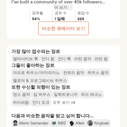
I’ve built a community of over 40k followers...
더 보기
공유율
공유 수
응답 수
54%
1 일째
225
비슷한 큐레이터 보기
가장 많이 접수되는 장르
얼터너티브 록
인디 팝
인디 록
라틴 음악
라틴 팝
그들이 좋아하는 장르
아프로 하우스/아마피아노
컨트리 음악
하우스 음악
멜로딕 & 프로그레시브 하우스
또한 수신할 의향이 있는 장르
댄스 음악
딥 하우스
일렉트로니카
하드 테크노
하이퍼팝
인디 포크
모두 보기 +4
다음과 비슷한 음악을 받고 싶어 합니다…
Mario Santander
RØZ
Alleh
Yorghaki