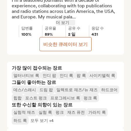
I'm a seasoned journalist with a decade of 
experience, collaborating with top publications 
and radio stations across Latin America, the USA, 
and Europe. My musical pala...
더 보기
답변률
공유율
공유 수
응답 수
100%
89%
2 일
431
비슷한 큐레이터 보기
가장 많이 접수되는 장르
얼터너티브 록
인디 팝
인디 록
팝 록
사이키델릭 록
그들이 좋아하는 장르
데스/스래시
드림 팝
일렉트로 재즈/뉴 재즈
하드코어
힙합
포스트 펑크
프로그레시브 록
펑크 록
또한 수신할 의향이 있는 장르
실험적 재즈
실험 록
펑크
재즈 퓨전
가라지 록
하드 록
모두 보기 +4