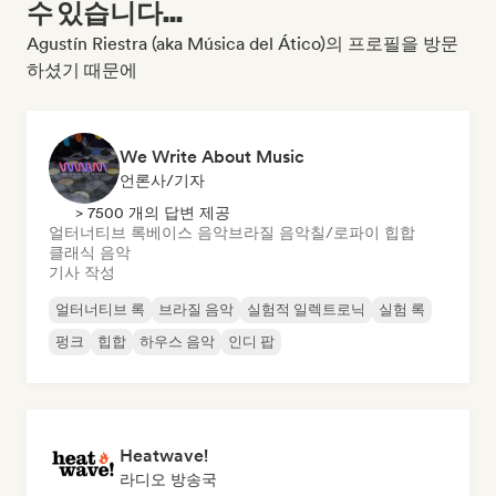
수 있습니다...
Agustín Riestra (aka Música del Ático)의 프로필을 방문
하셨기 때문에
We Write About Music
언론사/기자
> 7500 개의 답변 제공
얼터너티브 록
베이스 음악
브라질 음악
칠/로파이 힙합
클래식 음악
기사 작성
얼터너티브 록
브라질 음악
실험적 일렉트로닉
실험 록
펑크
힙합
하우스 음악
인디 팝
Heatwave!
라디오 방송국