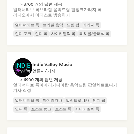
> 3700 개의 답변 제공
얼터너티브 록
브라질 음악
드림 팝
펑크
가라지 록
라디오에서 아티스트 방송하기
얼터너티브 록
브라질 음악
드림 팝
가라지 록
인디 포크
인디 록
사이키델릭 록
록 & 롤/클래식 록
Indie Valley Music
언론사/기자
> 6900 개의 답변 제공
얼터너티브 록
아메리카나
아랍 음악
드림 팝
일렉트로니카
기사 작성
얼터너티브 록
아메리카나
일렉트로니카
인디 팝
인디 록
포스트 펑크
포스트 록
사이키델릭 록