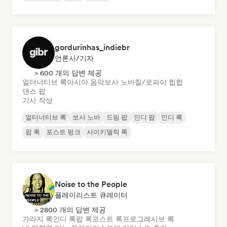
gordurinhas_indiebr
언론사/기자
> 600 개의 답변 제공
얼터너티브 록
아시아 음악
보사 노바
칠/로파이 힙합
댄스 팝
기사 작성
얼터너티브 록
보사 노바
드림 팝
인디 팝
인디 록
팝 록
포스트 펑크
사이키델릭 록
Noise to the People
플레이리스트 큐레이터
> 2800 개의 답변 제공
가라지 록
인디 록
팝 록
포스트 록
프로그레시브 록