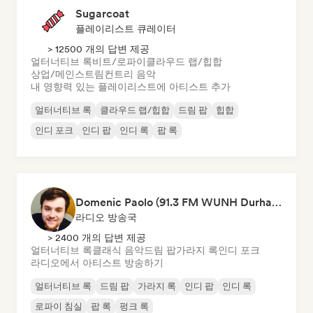
Sugarcoat
플레이리스트 큐레이터
> 12500 개의 답변 제공
얼터너티브 록
비트/로파이
클라우드 랩/힙합
상업/메인스트림
컨트리 음악
내 영향력 있는 플레이리스트에 아티스트 추가
얼터너티브 록
클라우드 랩/힙합
드림 팝
힙합
인디 포크
인디 팝
인디 록
팝 록
Domenic Paolo (91.3 FM WUNH Durham)
라디오 방송국
> 2400 개의 답변 제공
얼터너티브 록
클래식 음악
드림 팝
가라지 록
인디 포크
라디오에서 아티스트 방송하기
얼터너티브 록
드림 팝
가라지 록
인디 팝
인디 록
로파이 침실
팝 록
펑크 록