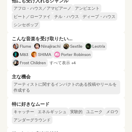
他にも受け入れるジャンル
アフロ・ハウス／アマピアーノ
アンビエント
ビート／ローファイ
チル・ハウス
ディープ・ハウス
シンセポップ
こんな音楽を受け取りたい…
Flume
Ninajirachi
Sextile
Leotrix
M83
SHIMA
Porter Robinson
Frost Children
すべて表示 +4
主な機会
アーティストに関するインパクトのある投稿やリールを
作成する
特に好きなムード
キャッチー
エネルギッシュ
実験的
ユニーク
メロウ
アンダーグラウンド