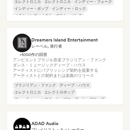
エレクトロニカ
エレクトロニカ
インディー・フォーク
インディー・ポップ
インディー・ロック
メタル／ヘヴィメタル
ポスト・パンク
ロック・アンド・ロール／クラシック・ロック
Dreamers Island Entertainment
レーベル, 発行者
>1000件の回答
アンビエント
ブラジル音楽
ブラジリアン・ファンク
ダンス・ミュージック
ディープ・ハウス
アーティストにパブリッシング契約を提案する
アーティストとの契約または楽曲のリリース
ブラジリアン・ファンク
ディープ・ハウス
エレクトロニカ
エレクトロポップ
フューチャー・ハウス
ヒップホップ
ヒップホップ
テックハウス
ADAD Audio
プレイリスト・キュレーター