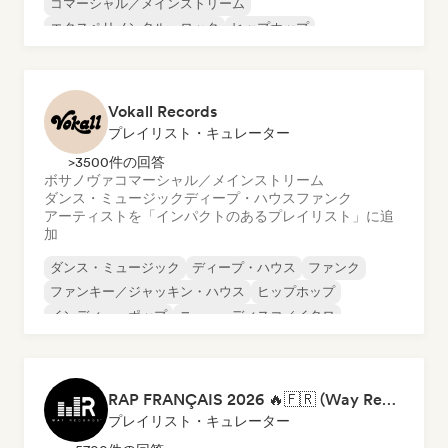
コマーシャル／メインストリーム
エクスペリメンタル・ロック
ヒップホップ
インディー・フォーク
インディー・ポップ
インストゥルメンタル
Vokall Records
プレイリスト・キュレーター
>3500件の回答
ボサノヴァ
コマーシャル／メインストリーム
ダンス・ミュージック
ディープ・ハウス
ファンク
アーティストを「インパクトのあるプレイリスト」に追
加
ダンス・ミュージック
ディープ・ハウス
ファンク
ファンキー／ジャッキン・ハウス
ヒップホップ
インディー・ポップ
ニュー・ディスコ／イタロ
ポップ・ソウル
RAP FRANÇAIS 2026 🔥🇫🇷 (Way Records)
プレイリスト・キュレーター