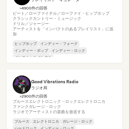
>4900件の回答
ビート／ローファイ
チル／ローファイ・ヒップホップ
クラシック
カントリー・ミュージック
ドリル／ジャージー
アーティストを「インパクトのあるプレイリスト」に追
加
ヒップホップ
インディー・フォーク
インディー・ポップ
インディー・ロック
インストゥルメンタル
インストゥルメンタル・ヒップホップ
インターナショナル・ラップ
英語ラップ
Good Vibrations Radio
ラジオ局
>2900件の回答
ブルース
エレクトロニック・ロック
エレクトロニカ
ファンク
ガレージ・ロック
ラジオでアーティストの楽曲を放送する
ブルース
エレクトロニカ
ガレージ・ロック
ハードロック
インディー・ロック