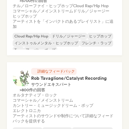
>5700件の回答
チル／ローファイ・ヒップホップ
Cloud Rap/Hip Hop
コマーシャル／メインストリーム
ドリル／ジャージー
ヒップホップ
アーティストを「インパクトのあるプレイリスト」に追
加
Cloud Rap/Hip Hop
ドリル／ジャージー
ヒップホップ
インストゥルメンタル・ヒップホップ
フレンチ・ラップ
Trap
アーバン・ポップ
チル／ローファイ・ヒップホップ
詳細なフィードバック
Rob Tavaglione/Catalyst Recording
サウンドエキスパート
>800件の回答
オルタナティブ・ロック
コマーシャル／メインストリーム
カントリー・ミュージック
ドリーム・ポップ
エレクトロニカ
アーティストのサウンドや制作について詳細なフィード
バックを提供する