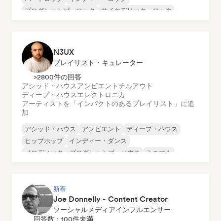
プログレッシブ・ロック
サイケデリック・ロック
ロック・アンド・ロール／クラシック・ロック
N3UX
プレイリスト・キュレーター
>2800件の回答
アシッド・ハウス
アンビエント
チルアウト
ディープ・ハウス
エレクトロニカ
アーティストを「インパクトのあるプレイリスト」に追
加
アシッド・ハウス
アンビエント
ディープ・ハウス
ヒップホップ
インディー・ダンス
メロディック・プログレッシブ・ハウス
ミニマル
オルガニック・ハウス／ダウンテンポ
新着
Joe Donnelly - Content Creator
ソーシャルメディアインフルエンサー
回答数：100件未満