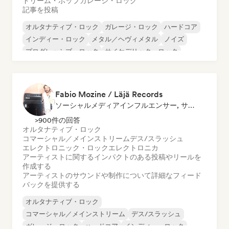
ドリーム・ポップ
ガレージ・ロック
記事を投稿
オルタナティブ・ロック
ガレージ・ロック
ハードコア
インディー・ロック
メタル／ヘヴィメタル
ノイズ
プログレッシブ・ロック
サイケデリック・ロック
Fabio Mozine / Läjä Records
ソーシャルメディアインフルエンサー, サウンドエキスパート
>900件の回答
オルタナティブ・ロック
コマーシャル／メインストリーム
デス/スラッシュ
エレクトロニック・ロック
エレクトロニカ
アーティストに関するインパクトのある投稿やリールを
作成する
アーティストのサウンドや制作について詳細なフィード
バックを提供する
オルタナティブ・ロック
コマーシャル／メインストリーム
デス/スラッシュ
ガレージ・ロック
ハードコア
インディー・ロック