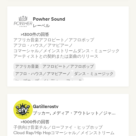
ヒップホップ
ワールド・ポップ
ラテン音楽
モダン・ジャズ
Powher Sound
レーベル
>1300件の回答
アフリカ音楽
アフロビート／アフロポップ
アフロ・ハウス／アマピアーノ
コマーシャル／メインストリーム
ダンス・ミュージック
アーティストとの契約または楽曲のリリース
アフリカ音楽
アフロビート／アフロポップ
アフロ・ハウス／アマピアーノ
ダンス・ミュージック
ヒップホップ
インディー・フォーク
インディー・ポップ
R&B
Gatillerostv
ブッカー, メディア・アウトレット／ジャーナリスト, ソーシャルメディアインフルエンサー
>1000件の回答
子供向け音楽
チル／ローファイ・ヒップホップ
Cloud Rap/Hip Hop
コマーシャル／メインストリーム