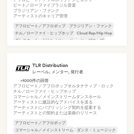
ビート／ローファイ
ブラジル音楽
ブラジリアン・ファンク
アーティストのキャリア管理
アフロビート／アフロポップ
ブラジリアン・ファンク
チル／ローファイ・ヒップホップ
Cloud Rap/Hip Hop
ダンスホール
ドリル／ジャージー
ヒップホップ
ポップ・ソウル
TLR Distribution
レーベル, メンター, 発行者
>1000件の回答
アフロビート／アフロポップ
オルタナティブ・ロック
チル／ローファイ・ヒップホップ
コマーシャル／メインストリーム
ダンスホール
アーティストに建設的なアドバイスを送る
アーティストにパブリッシング契約を提案する
アーティストとの契約または楽曲のリリース
アフロビート／アフロポップ
コマーシャル／メインストリーム
ダンス・ミュージック