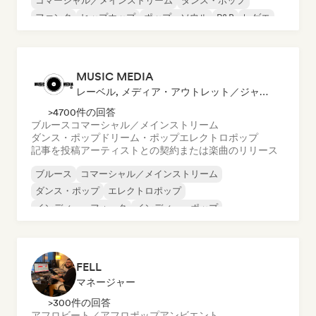
コマーシャル／メインストリーム
ダンス・ポップ
ファンク
ヒップホップ
ポップ・ソウル
R&B
レゲエ
MUSIC MEDIA
レーベル, メディア・アウトレット／ジャーナリスト
>4700件の回答
ブルース
コマーシャル／メインストリーム
ダンス・ポップ
ドリーム・ポップ
エレクトロポップ
記事を投稿
アーティストとの契約または楽曲のリリース
ブルース
コマーシャル／メインストリーム
ダンス・ポップ
エレクトロポップ
インディー・フォーク
インディー・ポップ
インディー・ロック
ポップ・ロック
FELL
マネージャー
>300件の回答
アフロビート／アフロポップ
アンビエント