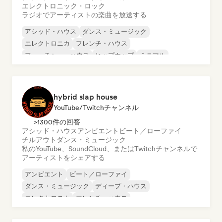
エレクトロニック・ロック
ラジオでアーティストの楽曲を放送する
アシッド・ハウス
ダンス・ミュージック
エレクトロニカ
フレンチ・ハウス
フューチャー・ハウス
ヒップホップ
ミニマル
ニュー・ディスコ／イタロ
hybrid slap house
YouTube/Twitchチャンネル
>1300件の回答
アシッド・ハウス
アンビエント
ビート／ローファイ
チルアウト
ダンス・ミュージック
私のYouTube、SoundCloud、またはTwitchチャンネルで
アーティストをシェアする
アンビエント
ビート／ローファイ
ダンス・ミュージック
ディープ・ハウス
エレクトロニカ
フレンチ・ハウス
フューチャー・ハウス
ヒップホップ