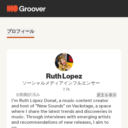
プロフィール
Ruth Lopez
ソーシャルメディアインフルエンサー
7.7k
自動翻訳済み
原文を表示
I'm Ruth López Donat, a music content creator 
and host of "New Sounds" on Vackstage, a space 
where I share the latest trends and discoveries in 
music. Through interviews with emerging artists 
and recommendations of new releases, I aim to 
co...