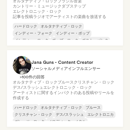
オルタナティブ・ロック
ブラジル音楽
カントリー・ミュージック
ダブステップ
エレクトロニック・ロック
記事を投稿
ラジオでアーティストの楽曲を放送する
ハードロック
オルタナティブ・ロック
インディー・フォーク
インディー・ポップ
インディー・ロック
ポップ・ロック
ポスト・パンク
ポストロック
Jana Guns - Content Creator
ソーシャルメディアインフルエンサー
>100件の回答
オルタナティブ・ロック
ブルース
クリスチャン・ロック
デス/スラッシュ
エレクトロニック・ロック
アーティストに関するインパクトのある投稿やリールを
作成する
ハードロック
オルタナティブ・ロック
ブルース
クリスチャン・ロック
デス/スラッシュ
エレクトロニカ
ガレージ・ロック
メロディック・メタル