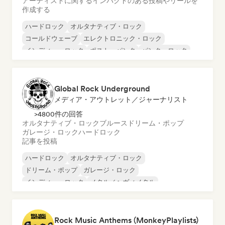
アーティストに関するインパクトのある投稿やリールを
作成する
ハードロック
オルタナティブ・ロック
コールドウェーブ
エレクトロニック・ロック
インディー・ロック
ポスト・パンク
パンク・ロック
ブルース
Global Rock Underground
メディア・アウトレット／ジャーナリスト
>4800件の回答
オルタナティブ・ロック
ブルース
ドリーム・ポップ
ガレージ・ロック
ハードロック
記事を投稿
ハードロック
オルタナティブ・ロック
ドリーム・ポップ
ガレージ・ロック
インディー・ロック
メタル／ヘヴィメタル
ポップ・パンク
サイケデリック・ロック
Rock Music Anthems (MonkeyPlaylists)