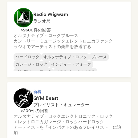
Radio Wigwam
ラジオ局
>9600件の回答
オルタナティブ・ロック
ブルース
カントリー・ミュージック
エレクトロニカ
ファンク
ラジオでアーティストの楽曲を放送する
ハードロック
オルタナティブ・ロック
ブルース
ガレージ・ロック
インディー・フォーク
インディー・ロック
メタル／ヘヴィメタル
ポップ・ロック
新着
GYM Beast
プレイリスト・キュレーター
>200件の回答
オルタナティブ・ロック
エレクトロニック・ロック
エレクトロニカ
ガレージ・ロック
ハードロック
アーティストを「インパクトのあるプレイリスト」に追
加