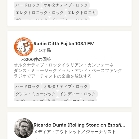
ハードロック
オルタナティブ・ロック
エレクトロニック・ロック
エレクトロニカ
ガレージ・ロック
インディー・ロック
メタル／ヘヴィメタル
ニューウェーブ
Radio Città Fujiko 103.1 FM
ラジオ局
>6200件の回答
オルタナティブ・ロック
イタリアン・カンツォーネ
ダンス・ミュージック
ドラム・アンド・ベース
ファンク
ラジオでアーティストの楽曲を放送する
ハードロック
オルタナティブ・ロック
ダンス・ミュージック
インディー・ロック
モダン・ジャズ
英語ラップ
R&B
レゲエ
Ricardo Durán (Rolling Stone en Español-Editor-in-chief)
メディア・アウトレット／ジャーナリスト