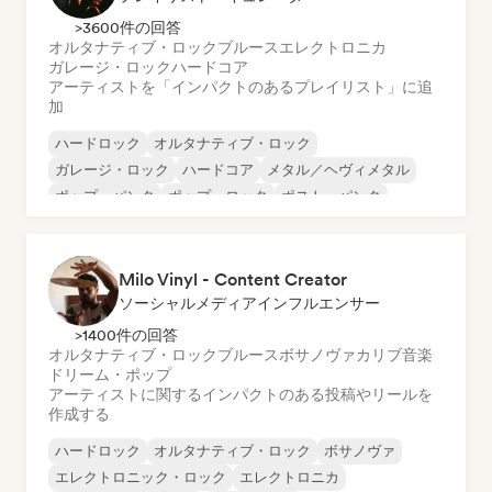
>3600件の回答
オルタナティブ・ロック
ブルース
エレクトロニカ
ガレージ・ロック
ハードコア
アーティストを「インパクトのあるプレイリスト」に追
加
ハードロック
オルタナティブ・ロック
ガレージ・ロック
ハードコア
メタル／ヘヴィメタル
ポップ・パンク
ポップ・ロック
ポスト・パンク
Milo Vinyl - Content Creator
ソーシャルメディアインフルエンサー
>1400件の回答
オルタナティブ・ロック
ブルース
ボサノヴァ
カリブ音楽
ドリーム・ポップ
アーティストに関するインパクトのある投稿やリールを
作成する
ハードロック
オルタナティブ・ロック
ボサノヴァ
エレクトロニック・ロック
エレクトロニカ