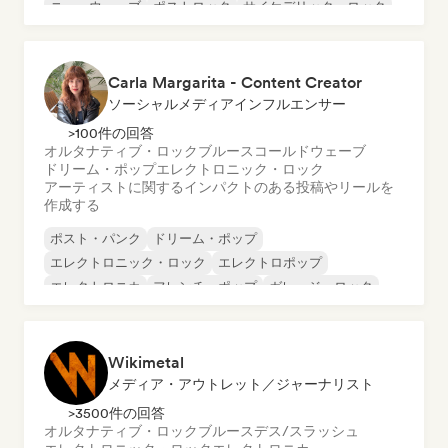
ニューウェーブ
ポストロック
サイケデリック・ロック
シューゲイザー
Carla Margarita - Content Creator
ソーシャルメディアインフルエンサー
>100件の回答
オルタナティブ・ロック
ブルース
コールドウェーブ
ドリーム・ポップ
エレクトロニック・ロック
アーティストに関するインパクトのある投稿やリールを
作成する
ポスト・パンク
ドリーム・ポップ
エレクトロニック・ロック
エレクトロポップ
エレクトロニカ
フレンチ・ポップ
ガレージ・ロック
インディー・ポップ
Wikimetal
メディア・アウトレット／ジャーナリスト
>3500件の回答
オルタナティブ・ロック
ブルース
デス/スラッシュ