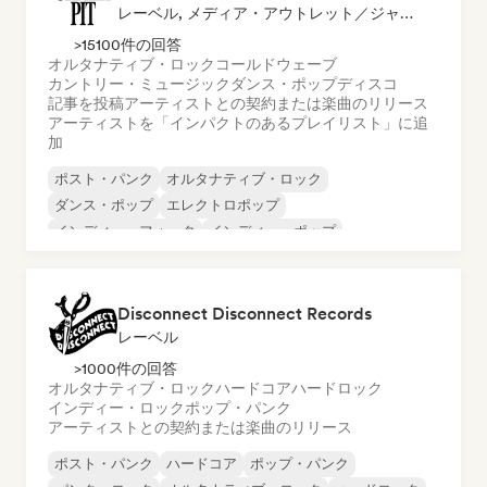
レーベル, メディア・アウトレット／ジャーナリスト, プレイリスト・キュレーター
>15100件の回答
オルタナティブ・ロック
コールドウェーブ
カントリー・ミュージック
ダンス・ポップ
ディスコ
記事を投稿
アーティストとの契約または楽曲のリリース
アーティストを「インパクトのあるプレイリスト」に追
加
ポスト・パンク
オルタナティブ・ロック
ダンス・ポップ
エレクトロポップ
インディー・フォーク
インディー・ポップ
インディー・ロック
ポップ・ロック
Disconnect Disconnect Records
レーベル
>1000件の回答
オルタナティブ・ロック
ハードコア
ハードロック
インディー・ロック
ポップ・パンク
アーティストとの契約または楽曲のリリース
ポスト・パンク
ハードコア
ポップ・パンク