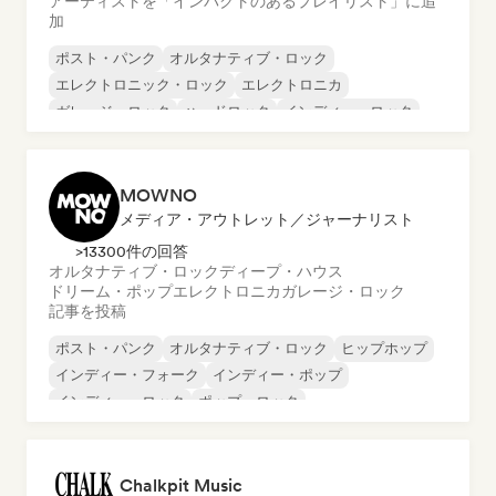
アーティストを「インパクトのあるプレイリスト」に追
加
ポスト・パンク
オルタナティブ・ロック
エレクトロニック・ロック
エレクトロニカ
ガレージ・ロック
ハードロック
インディー・ロック
メタル／ヘヴィメタル
MOWNO
メディア・アウトレット／ジャーナリスト
>13300件の回答
オルタナティブ・ロック
ディープ・ハウス
ドリーム・ポップ
エレクトロニカ
ガレージ・ロック
記事を投稿
ポスト・パンク
オルタナティブ・ロック
ヒップホップ
インディー・フォーク
インディー・ポップ
インディー・ロック
ポップ・ロック
サイケデリック・ポップ
Chalkpit Music