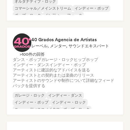
オルタナティブ・ロック
コマーシャル／メインストリーム
インディー・ポップ
ポップ・ロック
インディー・フォーク
ワールド・ポップ
シンガーソングライター
40 Grados Agencia de Artistas
レーベル, メンター, サウンドエキスパート
>100件の回答
ダンス・ポップ
ガレージ・ロック
ヒップホップ
インディー・ダンス
インディー・ポップ
アーティストに建設的なアドバイスを送る
アーティストとの契約または楽曲のリリース
アーティストのサウンドや制作について詳細なフィード
バックを提供する
ガレージ・ロック
インディー・ダンス
インディー・ポップ
インディー・ロック
ニュー・ディスコ／イタロ
ポップ・ロック
ポスト・パンク
ダンス・ポップ