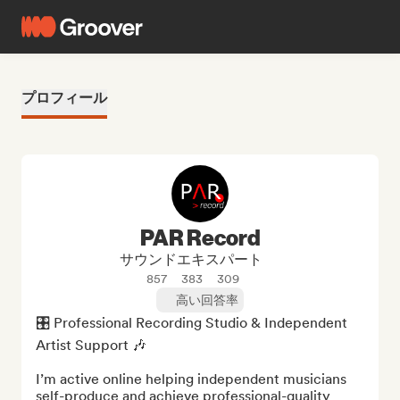
プロフィール
PAR Record
サウンドエキスパート
857
383
309
高い回答率
🎛️ Professional Recording Studio & Independent 
Artist Support 🎶

I’m active online helping independent musicians 
self-produce and achieve professional-quality 