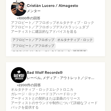
Cristián Lucero / Almagesto
メンター
>1000件の回答
アフロビート／アフロポップ
オルタナティブ・ロック
アフロビート／アフロポップ
デス/スラッシュ
ダブ
アーティストに建設的なアドバイスを送る
アフロビート／アフロポップ
オルタナティブ・ロック
アフロビート／アフロポップ
エクスペリメンタル・エレクトロニック
映画音楽
メタル／ヘヴィメタル
ポップ・ロック
サイケデリック・ロック
Bad Wolf Records®
レーベル, メディア・アウトレット／ジャーナリスト, サウンドエキスパート
>2200件の回答
オルタナティブ・ロック
エレクトロニカ
ガレージ・ロック
ハードコア
ハードロック
アーティストとの契約または楽曲のリリース
アーティストのサウンドや制作について詳細なフィード
バックを提供する