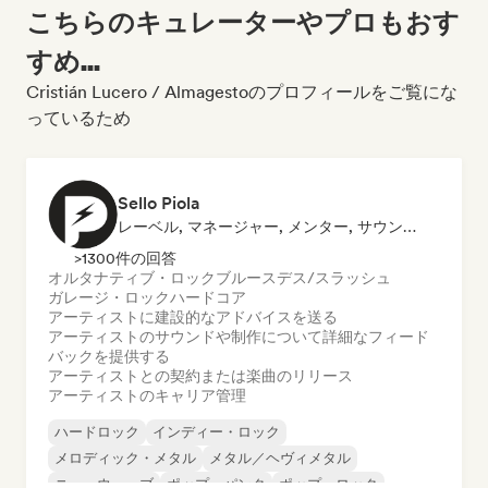
こちらのキュレーターやプロもおす
すめ...
Cristián Lucero / Almagestoのプロフィールをご覧にな
っているため
Sello Piola
レーベル, マネージャー, メンター, サウンドエキスパート
>1300件の回答
オルタナティブ・ロック
ブルース
デス/スラッシュ
ガレージ・ロック
ハードコア
アーティストに建設的なアドバイスを送る
アーティストのサウンドや制作について詳細なフィード
バックを提供する
アーティストとの契約または楽曲のリリース
アーティストのキャリア管理
ハードロック
インディー・ロック
メロディック・メタル
メタル／ヘヴィメタル
ニューウェーブ
ポップ・パンク
ポップ・ロック