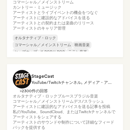
コマーシャル／メインストリーム
カントリー・ミュージック
アーティストとライブイベントの機会をつなぐ
アーティストに建設的なアドバイスを送る
アーティストとの契約または楽曲のリリース
アーティストのキャリア管理
オルタナティブ・ロック
コマーシャル／メインストリーム
映画音楽
ヒップホップ
K-POP/J-POP
ラテン音楽
ポップ・パンク
ポップ・ロック
StageCast
YouTube/Twitchチャンネル, メディア・アウトレット／ジャーナリスト, メンター, ソーシャルメディアインフルエンサー, サウンドエキスパート
>2300件の回答
オルタナティブ・ロック
ブルース
ブラジル音楽
コマーシャル／メインストリーム
デス/スラッシュ
アーティストに建設的なアドバイスを送る
記事を投稿
私のYouTube、SoundCloud、またはTwitchチャンネルで
アーティストをシェアする
アーティストのサウンドや制作について詳細なフィード
バックを提供する