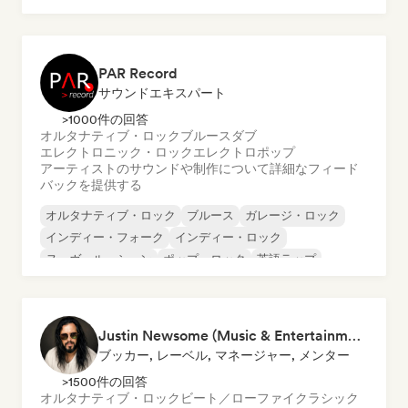
プログレッシブ・ロック
PAR Record
サウンドエキスパート
>1000件の回答
オルタナティブ・ロック
ブルース
ダブ
エレクトロニック・ロック
エレクトロポップ
アーティストのサウンドや制作について詳細なフィード
バックを提供する
オルタナティブ・ロック
ブルース
ガレージ・ロック
インディー・フォーク
インディー・ロック
ヌーヴェル・シーン
ポップ・ロック
英語ラップ
Justin Newsome (Music & Entertainment Executive | A&R, Artist Development & Partnerships | Applied AI & Systems Strategy)
ブッカー, レーベル, マネージャー, メンター
>1500件の回答
オルタナティブ・ロック
ビート／ローファイ
クラシック