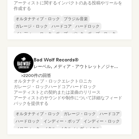
アーティストに関するインパクトのある投稿やリールを
作成する
オルタナティブ・ロック
ブラジル音楽
ガレージ・ロック
ハードコア
ハードロック
インディー・ロック
ポップ・パンク
ポップ・ロック
Bad Wolf Records®
レーベル, メディア・アウトレット／ジャーナリスト, サウンドエキスパート
>2200件の回答
オルタナティブ・ロック
エレクトロニカ
ガレージ・ロック
ハードコア
ハードロック
アーティストとの契約または楽曲のリリース
アーティストのサウンドや制作について詳細なフィード
バックを提供する
オルタナティブ・ロック
ガレージ・ロック
ハードコア
ハードロック
インディー・ポップ
インディー・ロック
メロディック・メタル
メタル／ヘヴィメタル