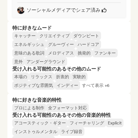
ソーシャルメディアでシェア済み
特に好きなムード
キャッチー
クリエイティブ
ダウンビート
エネルギッシュ
グルーヴィー
ハードコア
意味のある歌詞
メロディアス
挑発的
ファンキー
意外
アンダーグラウンド
受け入れる可能性のあるその他のムード
本場の
リラックス
折衷的
実験的
ポジティブな雰囲気
インディー
すべて表示 +6
特に好きな音楽的特性
プロによる制作
全フォーマット対応
受け入れる可能性のあるその他の音楽的特性
アコースティック・ギター
フィーチャリング
Explicit
インストゥルメンタル
ライブ録音