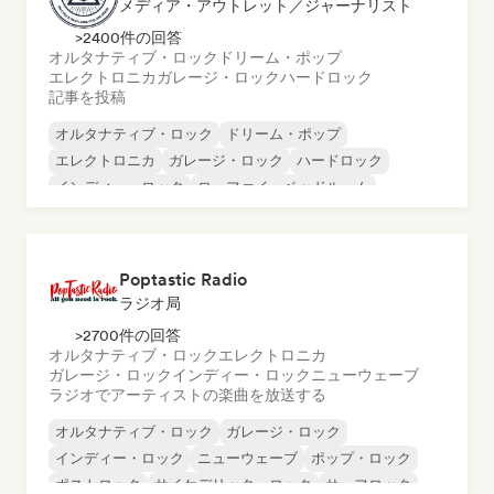
メディア・アウトレット／ジャーナリスト
>2400件の回答
オルタナティブ・ロック
ドリーム・ポップ
エレクトロニカ
ガレージ・ロック
ハードロック
記事を投稿
オルタナティブ・ロック
ドリーム・ポップ
エレクトロニカ
ガレージ・ロック
ハードロック
インディー・ロック
ローファイ・ベッドルーム
ポップ・ロック
Poptastic Radio
ラジオ局
>2700件の回答
オルタナティブ・ロック
エレクトロニカ
ガレージ・ロック
インディー・ロック
ニューウェーブ
ラジオでアーティストの楽曲を放送する
オルタナティブ・ロック
ガレージ・ロック
インディー・ロック
ニューウェーブ
ポップ・ロック
ポストロック
サイケデリック・ロック
サーフロック