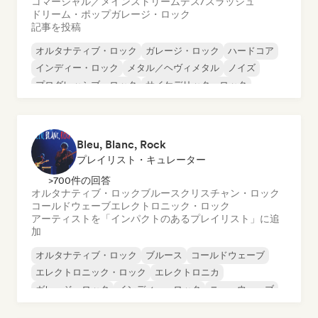
コマーシャル／メインストリーム
デス/スラッシュ
ドリーム・ポップ
ガレージ・ロック
記事を投稿
オルタナティブ・ロック
ガレージ・ロック
ハードコア
インディー・ロック
メタル／ヘヴィメタル
ノイズ
プログレッシブ・ロック
サイケデリック・ロック
Bleu, Blanc, Rock
プレイリスト・キュレーター
>700件の回答
オルタナティブ・ロック
ブルース
クリスチャン・ロック
コールドウェーブ
エレクトロニック・ロック
アーティストを「インパクトのあるプレイリスト」に追
加
オルタナティブ・ロック
ブルース
コールドウェーブ
エレクトロニック・ロック
エレクトロニカ
ガレージ・ロック
インディー・ロック
ニューウェーブ