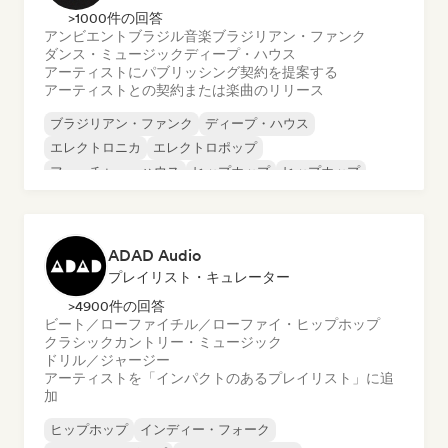
>1000件の回答
アンビエント
ブラジル音楽
ブラジリアン・ファンク
ダンス・ミュージック
ディープ・ハウス
アーティストにパブリッシング契約を提案する
アーティストとの契約または楽曲のリリース
ブラジリアン・ファンク
ディープ・ハウス
エレクトロニカ
エレクトロポップ
フューチャー・ハウス
ヒップホップ
ヒップホップ
テックハウス
ADAD Audio
プレイリスト・キュレーター
>4900件の回答
ビート／ローファイ
チル／ローファイ・ヒップホップ
クラシック
カントリー・ミュージック
ドリル／ジャージー
アーティストを「インパクトのあるプレイリスト」に追
加
ヒップホップ
インディー・フォーク