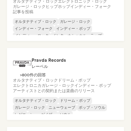
オルタナティブ・ロック
エレクトロニック・ロック
ガレージ・ロック
ヒップホップ
インディー・フォーク
記事を投稿
オルタナティブ・ロック
ガレージ・ロック
インディー・フォーク
インディー・ポップ
インディー・ロック
インターナショナル・ラップ
メタル／ヘヴィメタル
ポップ・ロック
Pravda Records
レーベル
>800件の回答
オルタナティブ・ロック
ドリーム・ポップ
エレクトロニカ
ガレージ・ロック
インディー・ポップ
アーティストとの契約または楽曲のリリース
オルタナティブ・ロック
ドリーム・ポップ
ガレージ・ロック
ニューウェーブ
ポップ・ソウル
レゲエ
シューゲイザー
ソウル