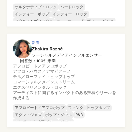
オルタナティブ・ロック
ハードロック
インディー・ポップ
インディー・ロック
メタル／ヘヴィメタル
ニューウェーブ
ポスト・パンク
サイケデリック・ロック
新着
Zhakira Razhé
ソーシャルメディアインフルエンサー
回答数：100件未満
アフロビート／アフロポップ
アフロ・ハウス／アマピアーノ
チル／ローファイ・ヒップホップ
コマーシャル／メインストリーム
エクスペリメンタル・ロック
アーティストに関するインパクトのある投稿やリールを
作成する
アフロビート／アフロポップ
ファンク
ヒップホップ
モダン・ジャズ
ポップ・ソウル
R&B
シンガーソングライター
ソウル