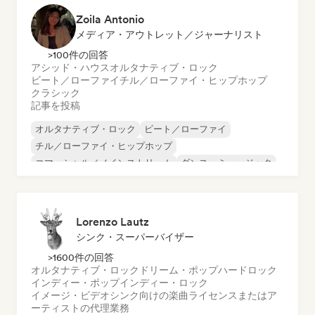
Zoila Antonio
メディア・アウトレット／ジャーナリスト
>100件の回答
アシッド・ハウス
オルタナティブ・ロック
ビート／ローファイ
チル／ローファイ・ヒップホップ
クラシック
記事を投稿
オルタナティブ・ロック
ビート／ローファイ
チル／ローファイ・ヒップホップ
コマーシャル／メインストリーム
ダンス・ミュージック
ディスコ
ドリーム・ポップ
ヒップホップ
Lorenzo Lautz
シンク・スーパーバイザー
>1600件の回答
オルタナティブ・ロック
ドリーム・ポップ
ハードロック
インディー・ポップ
インディー・ロック
イメージ・ビデオシンク向けの楽曲ライセンスまたはア
ーティストの代理業務