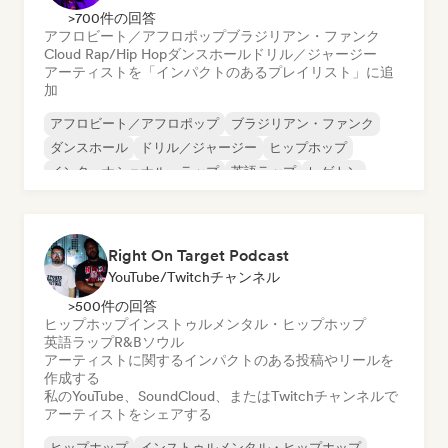
>700件の回答
アフロビート／アフロポップ
ブラジリアン・ファンク
Cloud Rap/Hip Hop
ダンスホール
ドリル／ジャージー
アーティストを「インパクトのあるプレイリスト」に追
加
アフロビート／アフロポップ
ブラジリアン・ファンク
ダンスホール
ドリル／ジャージー
ヒップホップ
インターナショナル・ラップ
英語ラップ
レゲトン
Right On Target Podcast
YouTube/Twitchチャンネル
>500件の回答
ヒップホップ
インストゥルメンタル・ヒップホップ
英語ラップ
R&B
ソウル
アーティストに関するインパクトのある投稿やリールを
作成する
私のYouTube、SoundCloud、またはTwitchチャンネルで
アーティストをシェアする
ヒップホップ
インストゥルメンタル・ヒップホップ