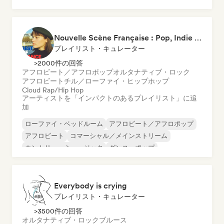
ワールド・ポップ
ネダーポップ／オランダ・ポップ
ポップ・ロック
Nouvelle Scène Française : Pop, Indie & Chanson Émergente
プレイリスト・キュレーター
>2000件の回答
アフロビート／アフロポップ
オルタナティブ・ロック
アフロビート
チル／ローファイ・ヒップホップ
Cloud Rap/Hip Hop
アーティストを「インパクトのあるプレイリスト」に追
加
ローファイ・ベッドルーム
アフロビート／アフロポップ
アフロビート
コマーシャル／メインストリーム
カントリー・ミュージック
ダンス・ポップ
エレクトロポップ
フレンチ・ポップ
Everybody is crying
プレイリスト・キュレーター
>3500件の回答
オルタナティブ・ロック
ブルース