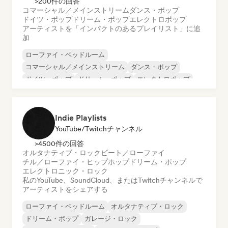
>200件の回答
コマーシャル／メインストリーム
ダンス・ポップ
ドイツ・ポップ
ドリーム・ポップ
エレクトロポップ
アーティストを「インパクトのあるプレイリスト」に追
加
ローファイ・ベッドルーム
コマーシャル／メインストリーム
ダンス・ポップ
ドイツ・ポップ
ドリーム・ポップ
エレクトロポップ
インディー・ダンス
ワールド・ポップ
Indie Playlists
YouTube/Twitchチャンネル
>4500件の回答
オルタナティブ・ロック
ビート／ローファイ
チル／ローファイ・ヒップホップ
ドリーム・ポップ
エレクトロニック・ロック
私のYouTube、SoundCloud、またはTwitchチャンネルで
アーティストをシェアする
ローファイ・ベッドルーム
オルタナティブ・ロック
ドリーム・ポップ
ガレージ・ロック