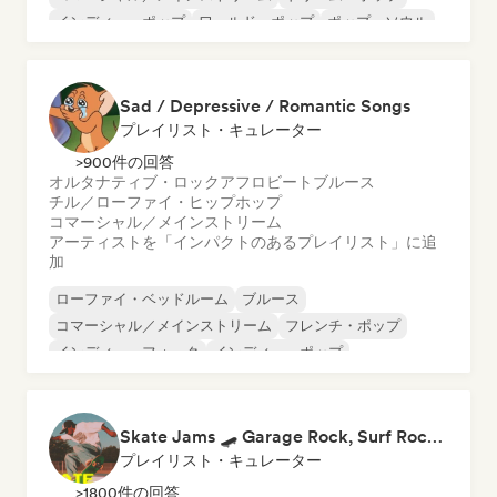
インディー・ポップ
ワールド・ポップ
ポップ・ソウル
R&B
ソフト・ポップ／バラード
Sad / Depressive / Romantic Songs
プレイリスト・キュレーター
>900件の回答
オルタナティブ・ロック
アフロビート
ブルース
チル／ローファイ・ヒップホップ
コマーシャル／メインストリーム
アーティストを「インパクトのあるプレイリスト」に追
加
ローファイ・ベッドルーム
ブルース
コマーシャル／メインストリーム
フレンチ・ポップ
インディー・フォーク
インディー・ポップ
インディー・ロック
ワールド・ポップ
Skate Jams 🛹 Garage Rock, Surf Rock & Neo-Psych
プレイリスト・キュレーター
>1800件の回答