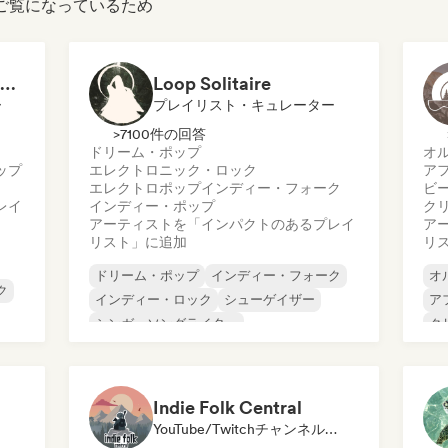
ールをご覧になっているため
Independent Music Playlists
Loop Solitaire
ー
プレイリスト・キュレーター
>7100件の回答
ドリーム・ポップ
オ
ップ
エレクトロニック・ロック
ア
エレクトロポップ
インディー・フォーク
ビ
レイ
インディー・ポップ
ク
アーティストを「インパクトのあるプレイ
ア
リスト」に追加
リ
ドリーム・ポップ
インディー・フォーク
オ
ク
インディー・ロック
シューゲイザー
ア
シンガーソングライター
ク
エレクトロニック・ロック
カ
ル
エレクトロポップ
インディー・ポップ
ド
イ
Indie Folk Central
YouTube/Twitchチャンネル, レーベル, プレイリスト・キュレーター, ラジオ局