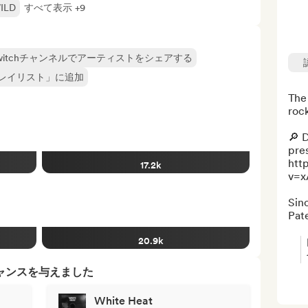
ILD
すべて表示 +9
たはTwitchチャンネルでアーティストをシェアする
レイリスト」に追加
The 
rock
🔎 D
pres
htt
17.2k
v=x
Sinc
Pate
20.9k
ャンスを与えました
White Heat