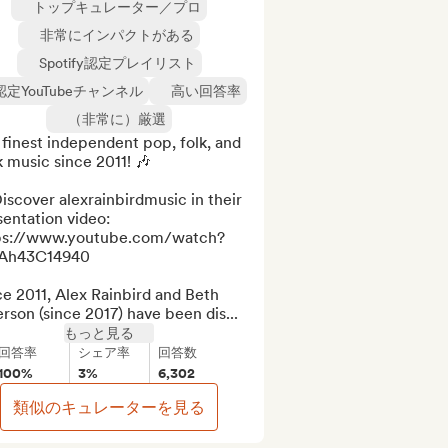
トップキュレーター／プロ
非常にインパクトがある
Spotify認定プレイリスト
認定YouTubeチャンネル
高い回答率
（非常に）厳選
finest independent pop, folk, and 
 music since 2011! 🎶 

iscover alexrainbirdmusic in their 
entation video: 
ps://www.youtube.com/watch?
Ah43C14940

e 2011, Alex Rainbird and Beth 
rson (since 2017) have been dis...
もっと見る
回答率
シェア率
回答数
100%
3%
6,302
類似のキュレーターを見る