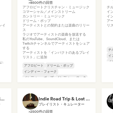
>8500件の回答
アフロビート
クリスチャン・ミュージック
チ
コマーシャル／メインストリーム
イ
カントリー・ミュージック
イ
ドリーム・ポップ
ア
レイ
アーティストとの契約または楽曲のリリー
リ
ス
ラジオでアーティストの楽曲を放送する
私のYouTube、SoundCloud、または
Twitchチャンネルでアーティストをシェア
する
チ
アーティストを「インパクトのあるプレイ
イ
リスト」に追加
イ
ク
アフロビート
ドリーム・ポップ
シ
インディー・フォーク
イ
インディー・ポップ
インディー・ロック
シンガーソングライター
クリスチャン・ミュージック
コマーシャル／メインストリーム
Folk Yeah! 🌿 Indie Folk, Acoustic & Singer-Songwriter
Indie Road Trip & Lost in the Woods - Indie Folk, Folk Pop, Folk Rock & Singer-Songwriter
ー
プレイリスト・キュレーター
>2500件の回答