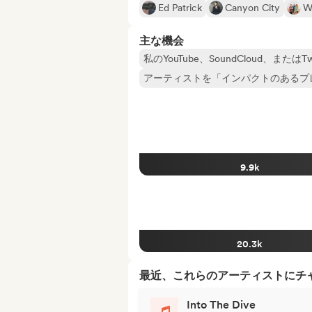
Ed Patrick
Canyon City
W
主な機会
私のYouTube、SoundCloud、ま
アーティストを「インパクトのあるプ
9.9k
20.3k
最近、これらのアーティストにチ
Into The Dive