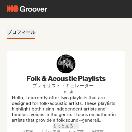
プロフィール
Folk & Acoustic Playlists
プレイリスト・キュレーター
15.3k
Hello, I currently offer two playlists that are 
designed for folk/acoustic artists. These playlists 
highlight both rising independent artists and 
timeless voices in the genre. I focus on authentic 
artists that provide a folk sound--generall...
もっと見る
回答率
シェア率
シェア数
回答数