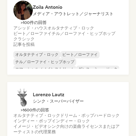
Zoila Antonio
メディア・アウトレット／ジャーナリスト
>100件の回答
アシッド・ハウス
オルタナティブ・ロック
ビート／ローファイ
チル／ローファイ・ヒップホップ
クラシック
記事を投稿
オルタナティブ・ロック
ビート／ローファイ
チル／ローファイ・ヒップホップ
コマーシャル／メインストリーム
ダンス・ミュージック
ディスコ
ドリーム・ポップ
ヒップホップ
Lorenzo Lautz
シンク・スーパーバイザー
>1600件の回答
オルタナティブ・ロック
ドリーム・ポップ
ハードロック
インディー・ポップ
インディー・ロック
イメージ・ビデオシンク向けの楽曲ライセンスまたはア
ーティストの代理業務