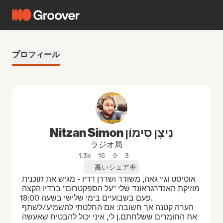
プロフィール
Nitzan Simon נִיצָן סִימוֹן
ラジオ局
1.3k
15
9
3
高いシェア率
אוטיסט וגיי גאה, משורר ושדרן רדיו - מגיש את תוכנית 
מוזיקת האנדרגראונד שלי "על הספקטרום" ברדיו הקצה 
פעם בשבועיים בימי שלישי בשעה 18:00.

הערה קטנה אך חשובה: אם החלטתי להשמיע/לשתף 
את החומרים ששלחתם.ן לי, איני יכול להבטיח שאעשה 