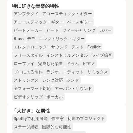
特に好きな音楽的特性
アンプラグド
アコースティック・ギター
アコースティック・ギター
ベースギター
ビートメーカー
ビート
フィーチャリング
カバー
Brass
デモ
エレクトリック・ギター
エレクトロニック・サウンド
テスト
Explicit
フリースタイル
インストゥルメンタル
ライブ録音
ローファイ
完成した楽曲
ドラム
ピアノ
プロによる制作
ラジオ・エディット
リミックス
ストリングス
シンク対応
シンセ
全フォーマット対応
アーバン・サウンド
ビデオクリップ
ボーカル
「大好き」な属性
Spotifyで利用可能
作曲家
初期のプロジェクト
ステージ経験
国際的な可能性