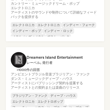
カントリー・ミュージック
ドリーム・ポップ
エレクトロニカ
アーティストのサウンドや制作について詳細なフィード
バックを提供する
エレクトロニカ
エレクトロニカ
インディー・フォーク
インディー・ポップ
インディー・ロック
メタル／ヘヴィメタル
ポスト・パンク
ロック・アンド・ロール／クラシック・ロック
Dreamers Island Entertainment
レーベル, 発行者
>1000件の回答
アンビエント
ブラジル音楽
ブラジリアン・ファンク
ダンス・ミュージック
ディープ・ハウス
アーティストにパブリッシング契約を提案する
アーティストとの契約または楽曲のリリース
ブラジリアン・ファンク
ディープ・ハウス
エレクトロニカ
エレクトロポップ
フューチャー・ハウス
ヒップホップ
ヒップホップ