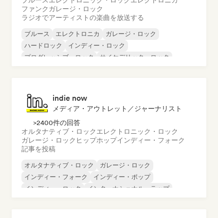
ブルース
エレクトロニック・ロック
エレクトロニカ
ファンク
ガレージ・ロック
ラジオでアーティストの楽曲を放送する
ブルース
エレクトロニカ
ガレージ・ロック
ハードロック
インディー・ロック
プログレッシブ・ロック
サイケデリック・ロック
ロック・アンド・ロール／クラシック・ロック
indie now
メディア・アウトレット／ジャーナリスト
>2400件の回答
オルタナティブ・ロック
エレクトロニック・ロック
ガレージ・ロック
ヒップホップ
インディー・フォーク
記事を投稿
オルタナティブ・ロック
ガレージ・ロック
インディー・フォーク
インディー・ポップ
インディー・ロック
インターナショナル・ラップ
メタル／ヘヴィメタル
ポップ・ロック