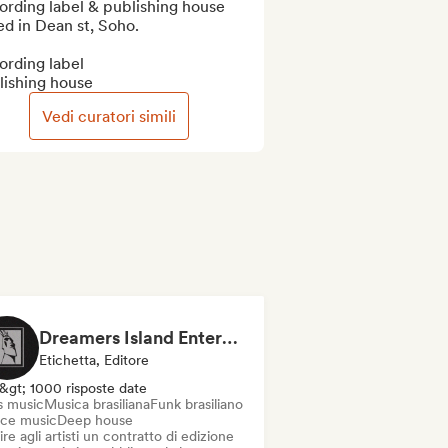
rding label & publishing house 
d in Dean st, Soho.

rding label

lishing house
Vedi curatori simili
Dreamers Island Entertainment
Etichetta, Editore
&gt; 1000 risposte date
s music
Musica brasiliana
Funk brasiliano
ce music
Deep house
ire agli artisti un contratto di edizione