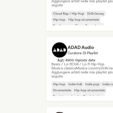
Aggiungere artisti nelle mie playlist più
seguite
Cloud Rap / Hip Hop
Drill/Jersey
Hip-hop
Hip-hop strumentale
Rap francese
Trap
Pop urbano
Chill / Lo-fi Hip-Hop
ADAD Audio
Curatore Di Playlist
&gt; 4900 risposte date
Beats / Lo-fi
Chill / Lo-fi Hip-Hop
Musica classica
Musica country
Drill/J
Aggiungere artisti nelle mie playlist più
seguite
Hip-hop
Indie folk
Indie pop
Indie r
Strumentale
Hip-hop strumentale
Rap internazionale
Rap in inglese