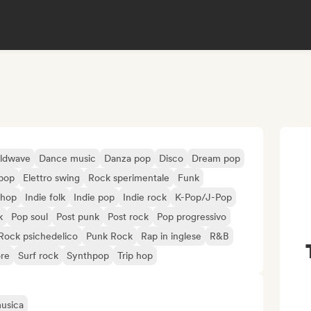
ldwave
Dance music
Danza pop
Disco
Dream pop
opop
Elettro swing
Rock sperimentale
Funk
-hop
Indie folk
Indie pop
Indie rock
K-Pop/J-Pop
k
Pop soul
Post punk
Post rock
Pop progressivo
Rock psichedelico
Punk Rock
Rap in inglese
R&B
re
Surf rock
Synthpop
Trip hop
musica