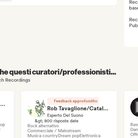
Reco
base
Reco
Pub
e questi curatori/professionisti...
ouch Recordings
Feedback approfondito
RAP FRANÇAIS 2026 🔥🇫🇷 (Way Records)
Rob Tavaglione/Catalyst Recording
Esperto Del Suono
&gt; 800 risposte date
Hop
Bas
Rock alternativo
y
Dan
Commerciale / Mainstream
Offr
Musica country
Dream pop
Elettronica