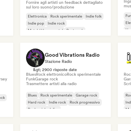
Inga
Fornire agli artisti un feedback dettagliato
mus
sul loro suono/produzione
Fun
Elettronica
Rock sperimentale
Indie folk
El
Indie pop
Indie rock
Ho
Metal / Heavy metal
Post punk
Rock & Roll / Rock classico
Good Vibrations Radio
Stazione Radio
&gt; 2900 risposte date
Blues
Rock elettronico
Rock sperimentale
Roc
ersey
Funk
Garage rock
Gar
Trasmettere artisti alla radio
Scri
Blues
Rock sperimentale
Garage rock
Roc
ock
Hard rock
Indie rock
Rock progressivo
Ind
Rock psichedelico
Met
Rock & Roll / Rock classico