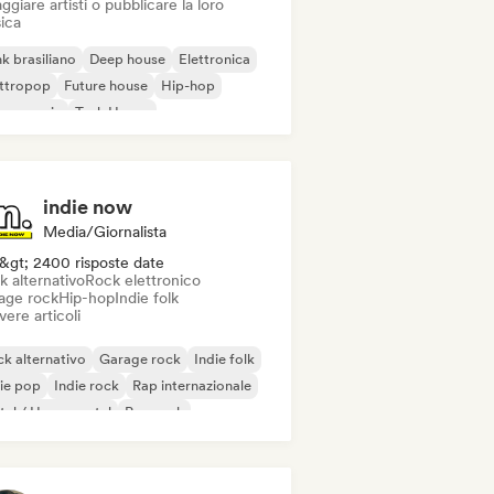
ggiare artisti o pubblicare la loro
ica
k brasiliano
Deep house
Elettronica
ettropop
Future house
Hip-hop
use music
Tech House
indie now
Media/Giornalista
&gt; 2400 risposte date
k alternativo
Rock elettronico
age rock
Hip-hop
Indie folk
vere articoli
k alternativo
Garage rock
Indie folk
ie pop
Indie rock
Rap internazionale
al / Heavy metal
Pop rock