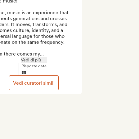
ve music!

e, music is an experience that 
nects generations and crosses 
ers. It moves, transforms, and 
mes culture, identity, and a 
ersal language for those who 
onate on the same frequency.

m there comes my...
Vedi di più
Risposte date
88
Vedi curatori simili