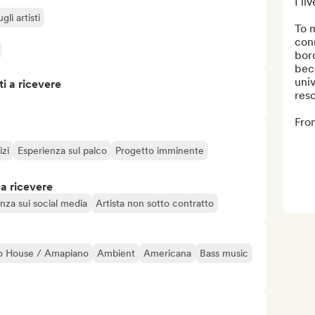
I li
li artisti
To m
con
bord
beco
univ
i a ricevere
res
Fro
izi
Esperienza sul palco
Progetto imminente
 a ricevere
nza sui social media
Artista non sotto contratto
o House / Amapiano
Ambient
Americana
Bass music