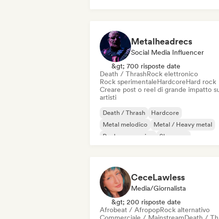
Post punk
Rock progressivo
Punk Ro
Shoegaze
Metalheadrecs
Social Media Influencer
&gt; 700 risposte date
Death / Thrash
Rock elettronico
Rock sperimentale
Hardcore
Hard rock
Creare post o reel di grande impatto su
artisti
Death / Thrash
Hardcore
Metal melodico
Metal / Heavy metal
Rock progressivo
Shoegaze
Rock elettronico
Rock sperimentale
CeceLawless
Media/Giornalista
&gt; 200 risposte date
Afrobeat / Afropop
Rock alternativo
Commerciale / Mainstream
Death / Th