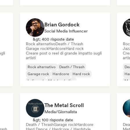
ck
Roc
Brian Gordock
Social Media Influencer
&gt; 400 risposte date
Rock alternativo
Death / Thrash
Roc
Garage rock
Hardcore
Hard rock
Jaz
gli
Creare post o reel di grande impatto sugli
Crea
artisti
artis
Rock alternativo
Death / Thrash
Dea
Garage rock
Hardcore
Hard rock
Ha
Indie rock
Metal melodico
Met
Metal / Heavy metal
The Metal Scroll
Media/Giornalista
&gt; 100 risposte date
Death / Thrash
Garage rock
Hardcore
Dea
rash
Hard Dance / Hardcore / Hardstyle
Met