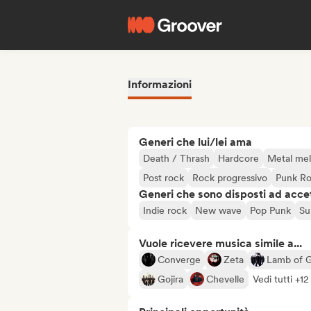
Informazioni
Generi che lui/lei ama
Death / Thrash
Hardcore
Metal mel
Post rock
Rock progressivo
Punk R
Generi che sono disposti ad acce
Indie rock
New wave
Pop Punk
Su
Vuole ricevere musica simile a...
Converge
Zeta
Lamb of 
Gojira
Chevelle
Vedi tutti +12