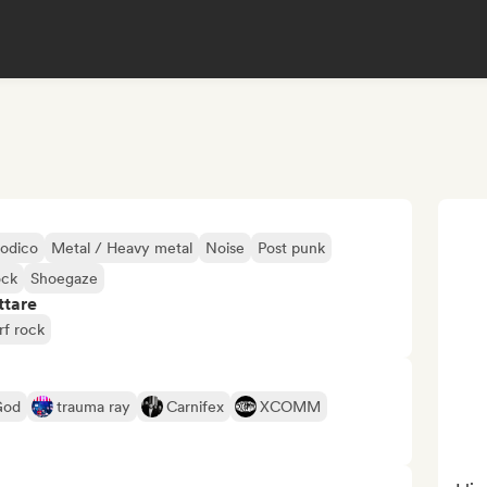
odico
Metal / Heavy metal
Noise
Post punk
ock
Shoegaze
ttare
rf rock
God
trauma ray
Carnifex
XCOMM