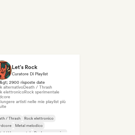
Let's Rock
Curatore Di Playlist
&gt; 2900 risposte date
k alternativo
Death / Thrash
k elettronico
Rock sperimentale
dcore
ungere artisti nelle mie playlist più
uite
th / Thrash
Rock elettronico
rdcore
Metal melodico
al / Heavy metal
Rock progressivo