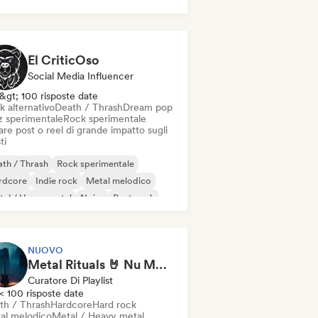
k psichedelico
Punk Rock
El CriticOso
Social Media Influencer
&gt; 100 risposte date
k alternativo
Death / Thrash
Dream pop
z sperimentale
Rock sperimentale
re post o reel di grande impatto sugli
ti
th / Thrash
Rock sperimentale
rdcore
Indie rock
Metal melodico
al / Heavy metal
Noise
Post punk
NUOVO
Metal Rituals 🤘 Nu Metal, Alt Metal & Progressive Metal
Curatore Di Playlist
< 100 risposte date
th / Thrash
Hardcore
Hard rock
al melodico
Metal / Heavy metal