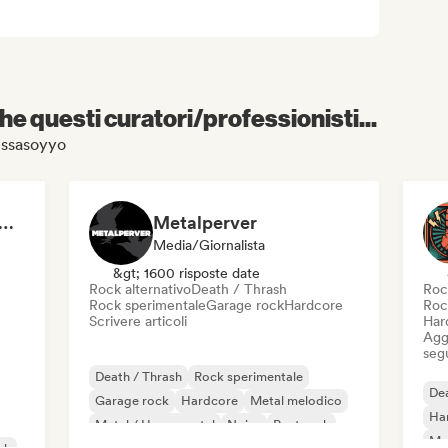
e questi curatori/professionisti...
lissasoyyo
 Schiffmann (Music Journalist and Label Assistant)
Metalperver
Media/Giornalista
&gt; 1600 risposte date
Rock alternativo
Death / Thrash
Roc
Rock sperimentale
Garage rock
Hardcore
Roc
Scrivere articoli
Har
Aggi
seg
Death / Thrash
Rock sperimentale
Dea
Garage rock
Hardcore
Metal melodico
Ha
Metal / Heavy metal
Noise
Post rock
Met