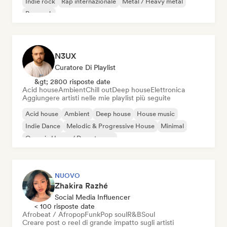
Indie rock
Rap internazionale
Metal / Heavy metal
Pop rock
N3UX
Curatore Di Playlist
&gt; 2800 risposte date
Acid house
Ambient
Chill out
Deep house
Elettronica
Aggiungere artisti nelle mie playlist più seguite
Acid house
Ambient
Deep house
House music
Indie Dance
Melodic & Progressive House
Minimal
Organic House / Downtempo
NUOVO
Zhakira Razhé
Social Media Influencer
< 100 risposte date
Afrobeat / Afropop
Funk
Pop soul
R&B
Soul
Creare post o reel di grande impatto sugli artisti