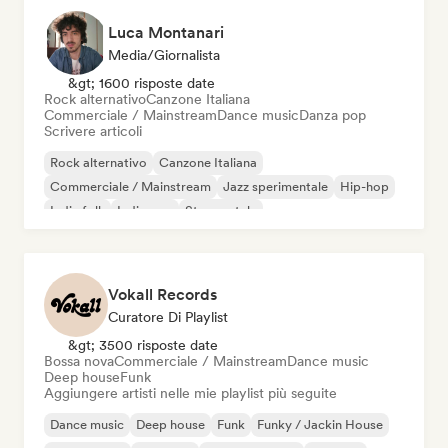
Luca Montanari
Media/Giornalista
&gt; 1600 risposte date
Rock alternativo
Canzone Italiana
Commerciale / Mainstream
Dance music
Danza pop
Scrivere articoli
Rock alternativo
Canzone Italiana
Commerciale / Mainstream
Jazz sperimentale
Hip-hop
Indie folk
Indie pop
Strumentale
Vokall Records
Curatore Di Playlist
&gt; 3500 risposte date
Bossa nova
Commerciale / Mainstream
Dance music
Deep house
Funk
Aggiungere artisti nelle mie playlist più seguite
Dance music
Deep house
Funk
Funky / Jackin House