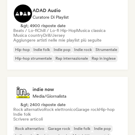
ADAD Audio
Curatore Di Playlist
&gt; 4900 risposte date
Beats / Lo-fi
Chill / Lo-fi Hip-Hop
Musica classica
Musica country
Drill/Jersey
Aggiungere artisti nelle mie playlist più seguite
Hip-hop
Indie folk
Indie pop
Indie rock
Strumentale
Hip-hop strumentale
Rap internazionale
Rap in inglese
indie now
Media/Giornalista
&gt; 2400 risposte date
Rock alternativo
Rock elettronico
Garage rock
Hip-hop
Indie folk
Scrivere articoli
Rock alternativo
Garage rock
Indie folk
Indie pop