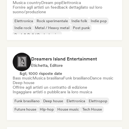
Musica country
Dream pop
Elettronica
Fornire agli artisti un feedback dettagliato sul loro
suono/produzione
Elettronica
Rock sperimentale
Indie folk
Indie pop
Indie rock
Metal / Heavy metal
Post punk
Rock & Roll / Rock classico
Dreamers Island Entertainment
Etichetta, Editore
&gt; 1000 risposte date
Bass music
Musica brasiliana
Funk brasiliano
Dance music
Deep house
Offrire agli artisti un contratto di edizione
Ingaggiare artisti o pubblicare la loro musica
Funk brasiliano
Deep house
Elettronica
Elettropop
Future house
Hip-hop
House music
Tech House