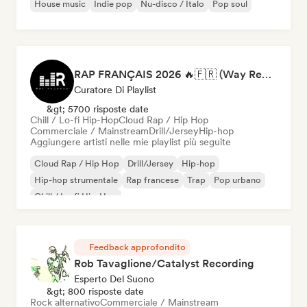
House music
Indie pop
Nu-disco / Italo
Pop soul
RAP FRANÇAIS 2026 🔥🇫🇷 (Way Records)
Curatore Di Playlist
&gt; 5700 risposte date
Chill / Lo-fi Hip-Hop
Cloud Rap / Hip Hop
Commerciale / Mainstream
Drill/Jersey
Hip-hop
Aggiungere artisti nelle mie playlist più seguite
Cloud Rap / Hip Hop
Drill/Jersey
Hip-hop
Hip-hop strumentale
Rap francese
Trap
Pop urbano
Chill / Lo-fi Hip-Hop
Feedback approfondito
Rob Tavaglione/Catalyst Recording
Esperto Del Suono
&gt; 800 risposte date
Rock alternativo
Commerciale / Mainstream