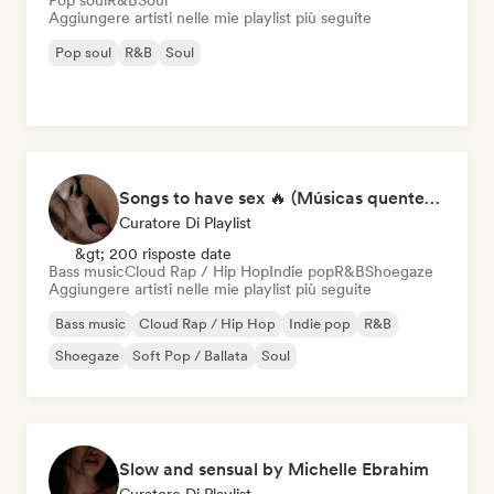
Pop soul
R&B
Soul
Aggiungere artisti nelle mie playlist più seguite
Pop soul
R&B
Soul
Songs to have sex 🔥 (Músicas quentes para momentos íntimos)
Curatore Di Playlist
&gt; 200 risposte date
Bass music
Cloud Rap / Hip Hop
Indie pop
R&B
Shoegaze
Aggiungere artisti nelle mie playlist più seguite
Bass music
Cloud Rap / Hip Hop
Indie pop
R&B
Shoegaze
Soft Pop / Ballata
Soul
Slow and sensual by Michelle Ebrahim