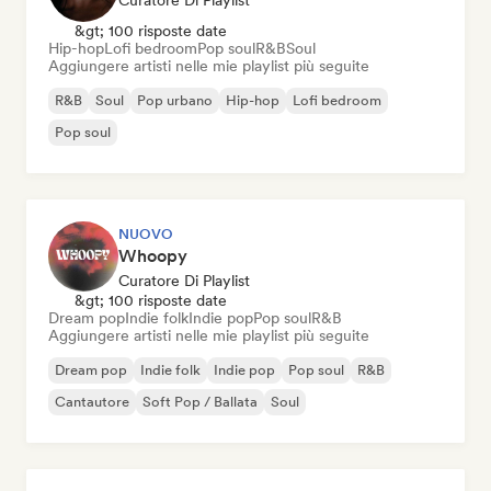
Curatore Di Playlist
&gt; 100 risposte date
Hip-hop
Lofi bedroom
Pop soul
R&B
Soul
Aggiungere artisti nelle mie playlist più seguite
R&B
Soul
Pop urbano
Hip-hop
Lofi bedroom
Pop soul
NUOVO
Whoopy
Curatore Di Playlist
&gt; 100 risposte date
Dream pop
Indie folk
Indie pop
Pop soul
R&B
Aggiungere artisti nelle mie playlist più seguite
Dream pop
Indie folk
Indie pop
Pop soul
R&B
Cantautore
Soft Pop / Ballata
Soul