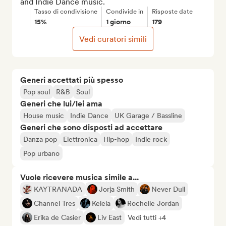
and Indie Dance music.
Tasso di condivisione
Condivide in
Risposte date
15%
1 giorno
179
Vedi curatori simili
Generi accettati più spesso
Pop soul
R&B
Soul
Generi che lui/lei ama
House music
Indie Dance
UK Garage / Bassline
Generi che sono disposti ad accettare
Danza pop
Elettronica
Hip-hop
Indie rock
Pop urbano
Vuole ricevere musica simile a...
KAYTRANADA
Jorja Smith
Never Dull
Channel Tres
Kelela
Rochelle Jordan
Erika de Casier
Liv East
Vedi tutti +4