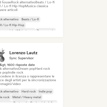
d house
Rock alternativo
Beats / Lo-fi
l / Lo-fi Hip-Hop
Musica classica
vere articoli
k alternativo
Beats / Lo-fi
ll / Lo-fi Hip-Hop
mmerciale / Mainstream
Dance music
sco
Dream pop
House music
Lorenzo Lautz
Sync Supervisor
&gt; 1600 risposte date
k alternativo
Dream pop
Hard rock
ie pop
Indie rock
cedere in licenza o rappresentare le
ce degli artisti per la sincronizzazione
immagini/video
k alternativo
Hard rock
Indie pop
ie rock
Metal / Heavy metal
w wave
Post punk
Rock psichedelico