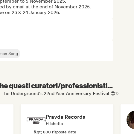
eptember to 5 November 2025.

cted by email at the end of November 2025.

ace on 23 & 24 January 2026.
rman Song
e questi curatori/professionisti...
🇰 The Underground's 22nd Year Anniversary Festival 😎✨
Pravda Records
Etichetta
&gt; 800 risposte date