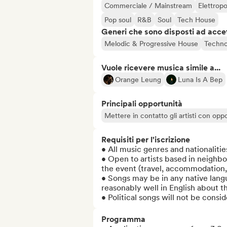
Commerciale / Mainstream
Elettrop
Pop soul
R&B
Soul
Tech House
Generi che sono disposti ad acce
Melodic & Progressive House
Techn
Vuole ricevere musica simile a...
Orange Leung
Luna Is A Bep
Principali opportunità
Mettere in contatto gli artisti con oppo
Requisiti per l'iscrizione
• All music genres and nationaliti
• Open to artists based in neighbo
the event (travel, accommodation,
• Songs may be in any native lang
reasonably well in English about th
• Political songs will not be consi
Programma