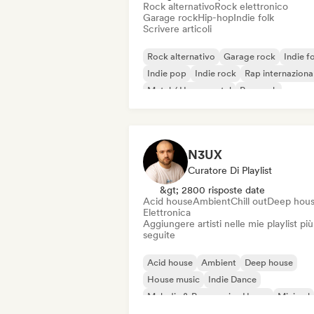
Rock alternativo
Rock elettronico
Garage rock
Hip-hop
Indie folk
Scrivere articoli
Rock alternativo
Garage rock
Indie f
Indie pop
Indie rock
Rap internaziona
Metal / Heavy metal
Pop rock
N3UX
Curatore Di Playlist
&gt; 2800 risposte date
Acid house
Ambient
Chill out
Deep hou
Elettronica
Aggiungere artisti nelle mie playlist più
seguite
Acid house
Ambient
Deep house
House music
Indie Dance
Melodic & Progressive House
Minimal
Organic House / Downtempo