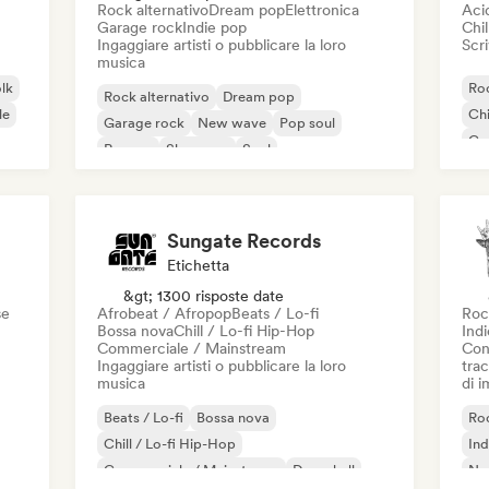
Rock alternativo
Dream pop
Elettronica
Aci
Garage rock
Indie pop
Chil
Ingaggiare artisti o pubblicare la loro
Scri
musica
olk
Roc
Rock alternativo
Dream pop
le
Chi
Garage rock
New wave
Pop soul
Co
Reggae
Shoegaze
Soul
Di
Sungate Records
Etichetta
&gt; 1300 risposte date
se
Afrobeat / Afropop
Beats / Lo-fi
Roc
Bossa nova
Chill / Lo-fi Hip-Hop
Ind
Commerciale / Mainstream
Con
Ingaggiare artisti o pubblicare la loro
trac
musica
di 
Beats / Lo-fi
Bossa nova
Roc
Chill / Lo-fi Hip-Hop
Ind
Commerciale / Mainstream
Dancehall
Ne