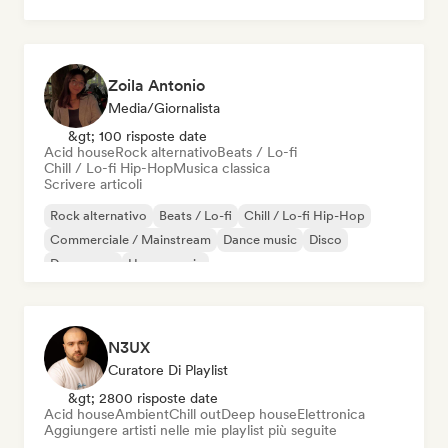
Zoila Antonio
Media/Giornalista
&gt; 100 risposte date
Acid house
Rock alternativo
Beats / Lo-fi
Chill / Lo-fi Hip-Hop
Musica classica
Scrivere articoli
Rock alternativo
Beats / Lo-fi
Chill / Lo-fi Hip-Hop
Commerciale / Mainstream
Dance music
Disco
Dream pop
House music
N3UX
Curatore Di Playlist
&gt; 2800 risposte date
Acid house
Ambient
Chill out
Deep house
Elettronica
Aggiungere artisti nelle mie playlist più seguite