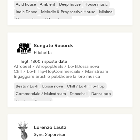
Acid house
Ambient
Deep house
House music
Indie Dance
Melodic & Progressive House
Minimal
Organic House / Downtempo
Sungate Records
Etichetta
&gt; 1300 risposte date
Afrobeat / Afropop
Beats / Lo-fi
Bossa nova
Chill / Lo-fi Hip-Hop
Commerciale / Mainstream
Ingaggiare artisti o pubblicare la loro musica
Beats / Lo-fi
Bossa nova
Chill / Lo-fi Hip-Hop
Commerciale / Mainstream
Dancehall
Danza pop
Hip-hop
Pop soul
Lorenzo Lautz
Sync Supervisor