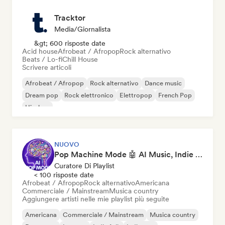
Tracktor
Media/Giornalista
&gt; 600 risposte date
Acid house
Afrobeat / Afropop
Rock alternativo
Beats / Lo-fi
Chill House
Scrivere articoli
Afrobeat / Afropop
Rock alternativo
Dance music
Dream pop
Rock elettronico
Elettropop
French Pop
Hip-hop
NUOVO
Pop Machine Mode 🤖 AI Music, Indie Pop & Dream Pop
Curatore Di Playlist
< 100 risposte date
Afrobeat / Afropop
Rock alternativo
Americana
Commerciale / Mainstream
Musica country
Aggiungere artisti nelle mie playlist più seguite
Americana
Commerciale / Mainstream
Musica country