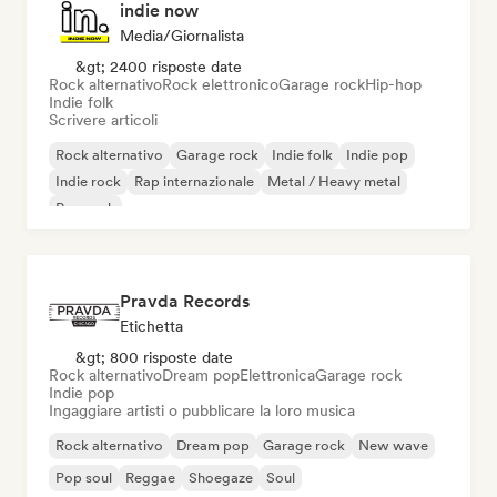
indie now
Media/Giornalista
&gt; 2400 risposte date
Rock alternativo
Rock elettronico
Garage rock
Hip-hop
Indie folk
Scrivere articoli
Rock alternativo
Garage rock
Indie folk
Indie pop
Indie rock
Rap internazionale
Metal / Heavy metal
Pop rock
Pravda Records
Etichetta
&gt; 800 risposte date
Rock alternativo
Dream pop
Elettronica
Garage rock
Indie pop
Ingaggiare artisti o pubblicare la loro musica
Rock alternativo
Dream pop
Garage rock
New wave
Pop soul
Reggae
Shoegaze
Soul