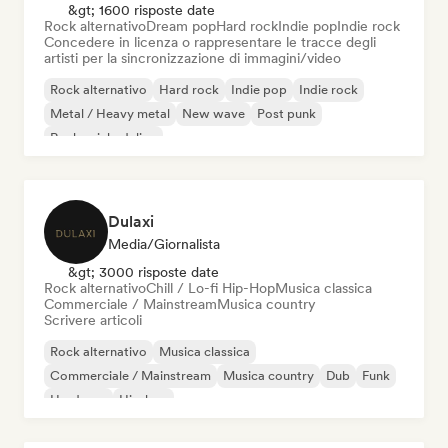
&gt; 1600 risposte date
Rock alternativo
Dream pop
Hard rock
Indie pop
Indie rock
Concedere in licenza o rappresentare le tracce degli
artisti per la sincronizzazione di immagini/video
Rock alternativo
Hard rock
Indie pop
Indie rock
Metal / Heavy metal
New wave
Post punk
Rock psichedelico
Dulaxi
Media/Giornalista
&gt; 3000 risposte date
Rock alternativo
Chill / Lo-fi Hip-Hop
Musica classica
Commerciale / Mainstream
Musica country
Scrivere articoli
Rock alternativo
Musica classica
Commerciale / Mainstream
Musica country
Dub
Funk
Hardcore
Hip-hop