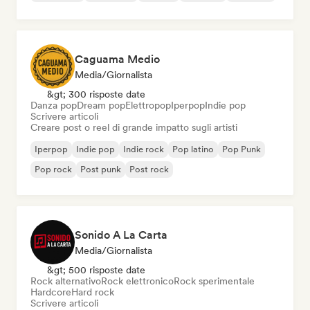
Caguama Medio
Media/Giornalista
&gt; 300 risposte date
Danza pop
Dream pop
Elettropop
Iperpop
Indie pop
Scrivere articoli
Creare post o reel di grande impatto sugli artisti
Iperpop
Indie pop
Indie rock
Pop latino
Pop Punk
Pop rock
Post punk
Post rock
Sonido A La Carta
Media/Giornalista
&gt; 500 risposte date
Rock alternativo
Rock elettronico
Rock sperimentale
Hardcore
Hard rock
Scrivere articoli