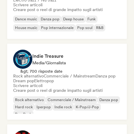
Electro Jazz / Nu Jazz
Scrivere articoli
Creare post o reel di grande impatto sugli artisti
Dance music
Danza pop
Deep house
Funk
House music
Pop internazionale
Pop soul
R&B
Indie Treasure
Media/Giornalista
&gt; 700 risposte date
Rock alternativo
Commerciale / Mainstream
Danza pop
Dream pop
Elettropop
Scrivere articoli
Creare post o reel di grande impatto sugli artisti
Rock alternativo
Commerciale / Mainstream
Danza pop
Hard rock
Iperpop
Indie rock
K-Pop/J-Pop
Pop Punk