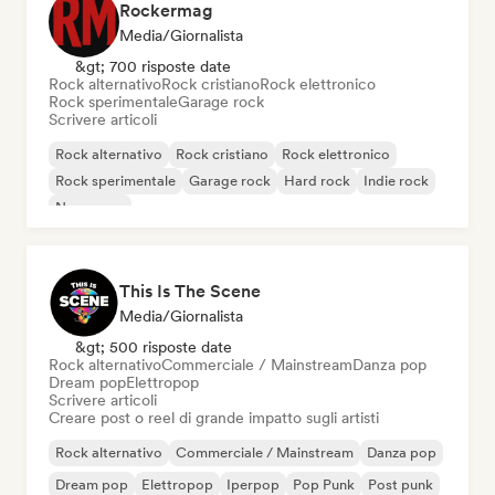
Rockermag
Media/Giornalista
&gt; 700 risposte date
Rock alternativo
Rock cristiano
Rock elettronico
Rock sperimentale
Garage rock
Scrivere articoli
Rock alternativo
Rock cristiano
Rock elettronico
Rock sperimentale
Garage rock
Hard rock
Indie rock
New wave
This Is The Scene
Media/Giornalista
&gt; 500 risposte date
Rock alternativo
Commerciale / Mainstream
Danza pop
Dream pop
Elettropop
Scrivere articoli
Creare post o reel di grande impatto sugli artisti
Rock alternativo
Commerciale / Mainstream
Danza pop
Dream pop
Elettropop
Iperpop
Pop Punk
Post punk