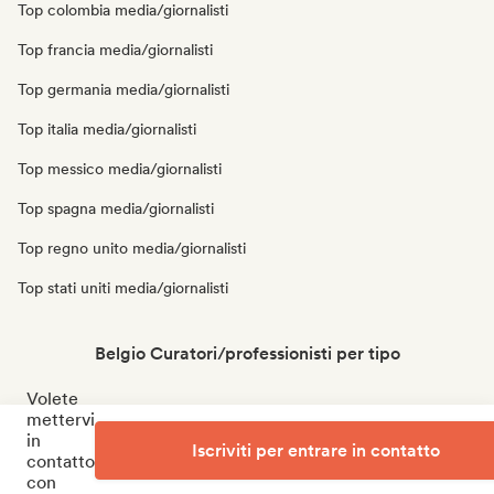
Top colombia media/giornalisti
Top francia media/giornalisti
Top germania media/giornalisti
Top italia media/giornalisti
Top messico media/giornalisti
Top spagna media/giornalisti
Top regno unito media/giornalisti
Top stati uniti media/giornalisti
Belgio Curatori/professionisti per tipo
Volete
mettervi
Top belgio curatori di playlist
in
Iscriviti per entrare in contatto
Top belgio stazioni radio
contatto
con