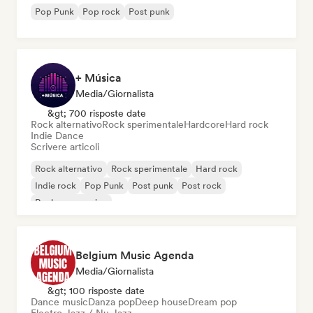
Pop Punk
Pop rock
Post punk
+ Música
Media/Giornalista
&gt; 700 risposte date
Rock alternativo
Rock sperimentale
Hardcore
Hard rock
Indie Dance
Scrivere articoli
Rock alternativo
Rock sperimentale
Hard rock
Indie rock
Pop Punk
Post punk
Post rock
Rock progressivo
Belgium Music Agenda
Media/Giornalista
&gt; 100 risposte date
Dance music
Danza pop
Deep house
Dream pop