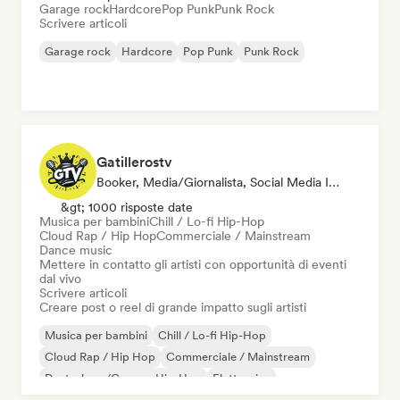
Garage rock
Hardcore
Pop Punk
Punk Rock
Scrivere articoli
Garage rock
Hardcore
Pop Punk
Punk Rock
Gatillerostv
Booker, Media/Giornalista, Social Media Influencer
&gt; 1000 risposte date
Musica per bambini
Chill / Lo-fi Hip-Hop
Cloud Rap / Hip Hop
Commerciale / Mainstream
Dance music
Mettere in contatto gli artisti con opportunità di eventi
dal vivo
Scrivere articoli
Creare post o reel di grande impatto sugli artisti
Musica per bambini
Chill / Lo-fi Hip-Hop
Cloud Rap / Hip Hop
Commerciale / Mainstream
Deutschrap/German Hip-Hop
Elettronica
Jazz sperimentale
Hip-hop