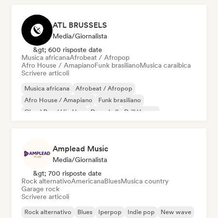
ATL BRUSSELS
Media/Giornalista
&gt; 600 risposte date
Musica africana
Afrobeat / Afropop
Afro House / Amapiano
Funk brasiliano
Musica caraibica
Scrivere articoli
Musica africana
Afrobeat / Afropop
Afro House / Amapiano
Funk brasiliano
Cloud Rap / Hip Hop
Dancehall
Drill/Jersey
House music
Amplead Music
Media/Giornalista
&gt; 700 risposte date
Rock alternativo
Americana
Blues
Musica country
Garage rock
Scrivere articoli
Rock alternativo
Blues
Iperpop
Indie pop
New wave