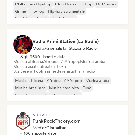
Chill / Lo-fi Hip-Hop
Cloud Rap / Hip Hop
Drill/Jersey
Grime
Hip-hop
Hip-hop strumentale
Rap internazionale
Rap in inglese
Radio Krimi Station (La Radio)
Media/Giornalista, Stazione Radio
&gt; 9600 risposte date
Musica africana
Afrobeat / Afropop
Musica araba
Musica asiatica
Beats / Lo-fi
Scrivere articoli
Trasmettere artisti alla radio
Musica africana
Afrobeat / Afropop
Musica araba
Musica brasiliana
Musica caraibica
Funk
Rap internazionale
Musica orientale
NUOVO
PunkRockTheory.com
Media/Giornalista
< 100 risposte date