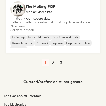
The Melting POP
Media/Giornalista
&gt; 7100 risposte date
Indie pop
Indie rock
Industrial music
Pop internazionale
New wave
Scrivere articoli
Indie pop
Industrial music
Pop internazionale
Nouvelle scene
Pop rock
Pop soul
Pop psichedelico
Synthpop
1
2
3
Curatori/professionisti per genere
Top Classico/strumentale
Top Elettronica