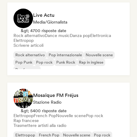
Live Actu
Media/Giornalista
&gt; 4700 risposte date
Rock alternativo
Dance music
Danza pop
Elettronica
Elettropop
Scrivere articoli
Rock alternativo
Pop internazionale
Nouvelle scene
Pop Punk
Pop rock
Punk Rock
Rap in inglese
Rap francese
Mosaïque FM Fréjus
Stazione Radio
&gt; 5400 risposte date
Elettropop
French Pop
Nouvelle scene
Pop rock
Rap francese
Trasmettere artisti alla radio
Elettropop
French Pop
Nouvelle scene
Pop rock