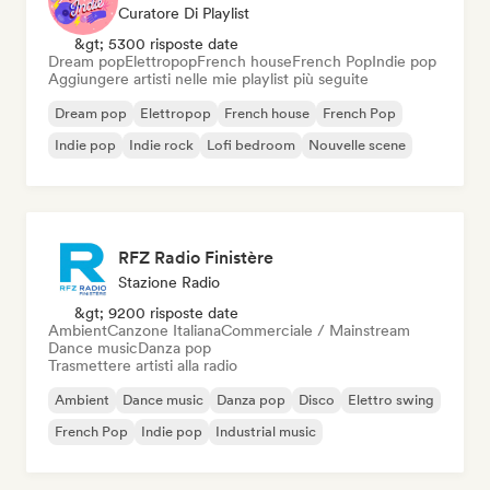
Curatore Di Playlist
&gt; 5300 risposte date
Dream pop
Elettropop
French house
French Pop
Indie pop
Aggiungere artisti nelle mie playlist più seguite
Dream pop
Elettropop
French house
French Pop
Indie pop
Indie rock
Lofi bedroom
Nouvelle scene
RFZ Radio Finistère
Stazione Radio
&gt; 9200 risposte date
Ambient
Canzone Italiana
Commerciale / Mainstream
Dance music
Danza pop
Trasmettere artisti alla radio
Ambient
Dance music
Danza pop
Disco
Elettro swing
French Pop
Indie pop
Industrial music