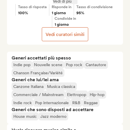
Vedi di più
Tasso di risposta
Risponde in
Tasso di condivisione
100%
1 giorno
95%
Condivide in
1 giorno
Vedi curatori simili
Generi accettati più spesso
Indie pop
Nouvelle scene
Pop rock
Cantautore
Chanson Française/Variété
Generi che lui/lei ama
Canzone Italiana
Musica classica
Commerciale / Mainstream
Elettropop
Hip-hop
Indie rock
Pop internazionale
R&B
Reggae
Generi che sono disposti ad accettare
House music
Jazz moderno