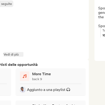
ù seguite
Spot
genr
the 
Spot
T
1
Vedi di più
isti delle opportunità
More Time
back 9
Aggiunto a una playlist