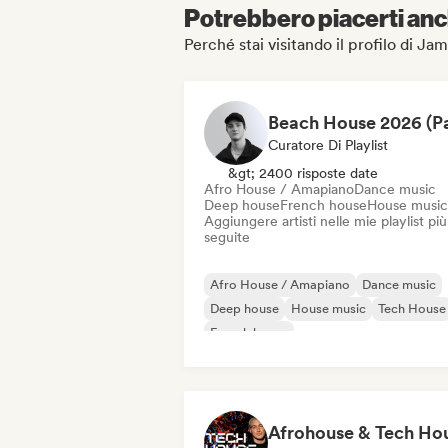
Potrebbero piacerti anch
Perché stai visitando il profilo di J
Curatore Di Playlist
&gt; 2400 risposte date
Afro House / Amapiano
Dance music
Deep house
French house
House music
Aggiungere artisti nelle mie playlist più
seguite
Afro House / Amapiano
Dance music
Deep house
House music
Tech House
French house
Melodic & Progressive House
Minimal
Afrohouse & Tech Ho