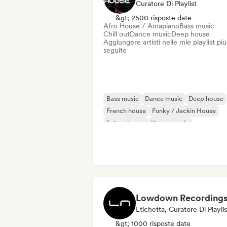
Curatore Di Playlist
&gt; 2500 risposte date
Afro House / Amapiano
Bass music
Chill out
Dance music
Deep house
Aggiungere artisti nelle mie playlist più
seguite
Bass music
Dance music
Deep house
French house
Funky / Jackin House
Future house
House music
Melodic & Progressive House
Lowdown Recording
Etichetta, Curatore Di Playlis
&gt; 1000 risposte date