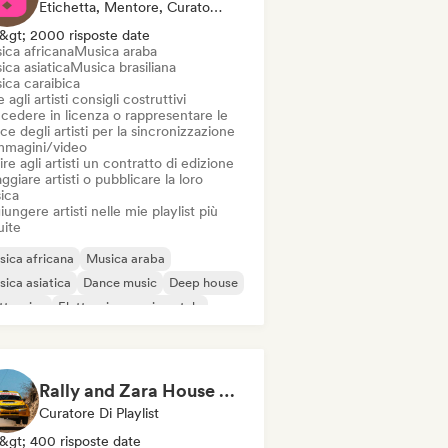
Etichetta, Mentore, Curatore Di Playlist, Editore, Sync Supervisor
&gt; 2000 risposte date
ica africana
Musica araba
ca asiatica
Musica brasiliana
ica caraibica
 agli artisti consigli costruttivi
cedere in licenza o rappresentare le
ce degli artisti per la sincronizzazione
immagini/video
ire agli artisti un contratto di edizione
ggiare artisti o pubblicare la loro
ica
ungere artisti nelle mie playlist più
uite
ica africana
Musica araba
ica asiatica
Dance music
Deep house
ttronica
Elettronica sperimentale
use music
Rally and Zara House 🏎️ (by Business House Playlists)
Curatore Di Playlist
&gt; 400 risposte date