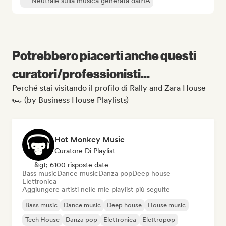
Neutrale sulla musica generata dall'IA
Potrebbero piacerti anche questi
curatori/professionisti...
Perché stai visitando il profilo di Rally and Zara House
🏎️ (by Business House Playlists)
Hot Monkey Music
Curatore Di Playlist
&gt; 6100 risposte date
Bass music
Dance music
Danza pop
Deep house
Elettronica
Aggiungere artisti nelle mie playlist più seguite
Bass music
Dance music
Deep house
House music
Tech House
Danza pop
Elettronica
Elettropop