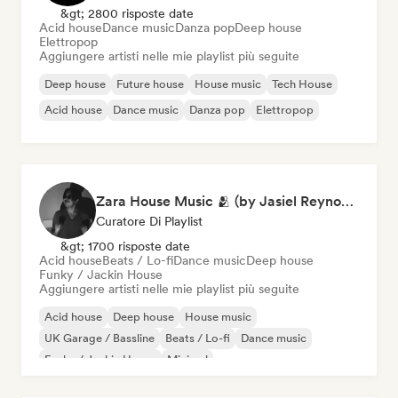
&gt; 2800 risposte date
Acid house
Dance music
Danza pop
Deep house
Elettropop
Aggiungere artisti nelle mie playlist più seguite
Deep house
Future house
House music
Tech House
Acid house
Dance music
Danza pop
Elettropop
Zara House Music 🫂 (by Jasiel Reynoso)
Curatore Di Playlist
&gt; 1700 risposte date
Acid house
Beats / Lo-fi
Dance music
Deep house
Funky / Jackin House
Aggiungere artisti nelle mie playlist più seguite
Acid house
Deep house
House music
UK Garage / Bassline
Beats / Lo-fi
Dance music
Funky / Jackin House
Minimal