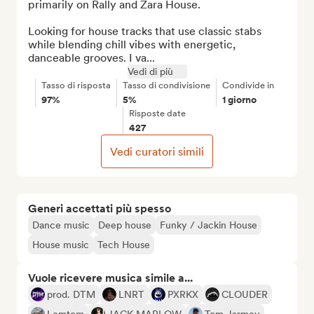
primarily on Rally and Zara House. 

Looking for house tracks that use classic stabs 
while blending chill vibes with energetic, 
danceable grooves. I va...
Vedi di più
Tasso di risposta
Tasso di condivisione
Condivide in
97%
5%
1 giorno
Risposte date
427
Vedi curatori simili
Generi accettati più spesso
Dance music
Deep house
Funky / Jackin House
House music
Tech House
Vuole ricevere musica simile a...
prod. DTM
LNRT
PXRKX
CLOUDER