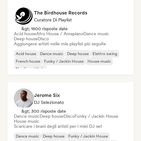
The Birdhouse Records
Curatore Di Playlist
&gt; 1600 risposte date
Acid house
Afro House / Amapiano
Dance music
Deep house
Disco
Aggiungere artisti nelle mie playlist più seguite
Acid house
Dance music
Deep house
Elettro swing
French house
Funky / Jackin House
House music
Nu-disco / Italo
Jerome Six
DJ Selezionato
&gt; 300 risposte date
Dance music
Deep house
Disco
Funky / Jackin House
House music
Scaricare i brani degli artisti per i miei DJ set
Dance music
Deep house
Funky / Jackin House