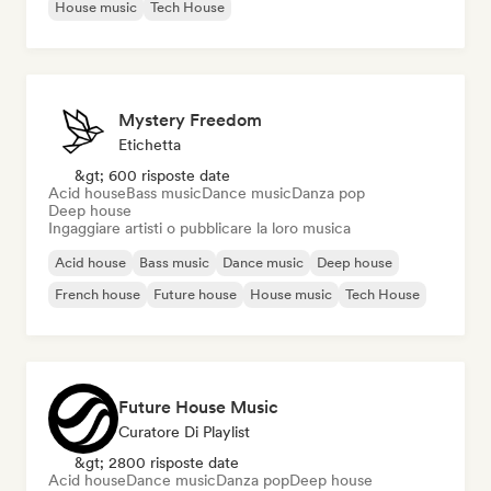
House music
Tech House
Mystery Freedom
Etichetta
&gt; 600 risposte date
Acid house
Bass music
Dance music
Danza pop
Deep house
Ingaggiare artisti o pubblicare la loro musica
Acid house
Bass music
Dance music
Deep house
French house
Future house
House music
Tech House
Future House Music
Curatore Di Playlist
&gt; 2800 risposte date
Acid house
Dance music
Danza pop
Deep house