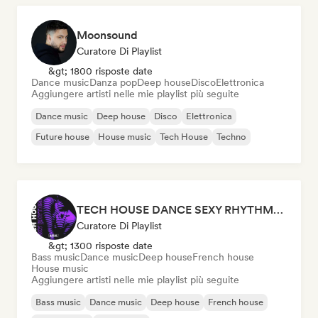
Moonsound
Curatore Di Playlist
&gt; 1800 risposte date
Dance music
Danza pop
Deep house
Disco
Elettronica
Aggiungere artisti nelle mie playlist più seguite
Dance music
Deep house
Disco
Elettronica
Future house
House music
Tech House
Techno
TECH HOUSE DANCE SEXY RHYTHMS 2026
Curatore Di Playlist
&gt; 1300 risposte date
Bass music
Dance music
Deep house
French house
House music
Aggiungere artisti nelle mie playlist più seguite
Bass music
Dance music
Deep house
French house