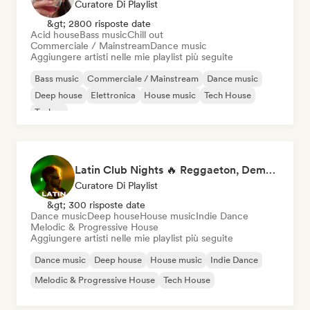
Curatore Di Playlist
&gt; 2800 risposte date
Acid house
Bass music
Chill out
Commerciale / Mainstream
Dance music
Aggiungere artisti nelle mie playlist più seguite
Bass music
Commerciale / Mainstream
Dance music
Deep house
Elettronica
House music
Tech House
Techno
Latin Club Nights 🔥 Reggaeton, Dembow & Latin House
Curatore Di Playlist
&gt; 300 risposte date
Dance music
Deep house
House music
Indie Dance
Melodic & Progressive House
Aggiungere artisti nelle mie playlist più seguite
Dance music
Deep house
House music
Indie Dance
Melodic & Progressive House
Tech House