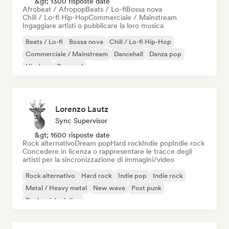
&gt; 1300 risposte date
Afrobeat / Afropop
Beats / Lo-fi
Bossa nova
Chill / Lo-fi Hip-Hop
Commerciale / Mainstream
Ingaggiare artisti o pubblicare la loro musica
Beats / Lo-fi
Bossa nova
Chill / Lo-fi Hip-Hop
Commerciale / Mainstream
Dancehall
Danza pop
Hip-hop
Pop soul
Lorenzo Lautz
Sync Supervisor
&gt; 1600 risposte date
Rock alternativo
Dream pop
Hard rock
Indie pop
Indie rock
Concedere in licenza o rappresentare le tracce degli
artisti per la sincronizzazione di immagini/video
Rock alternativo
Hard rock
Indie pop
Indie rock
Metal / Heavy metal
New wave
Post punk
Rock psichedelico