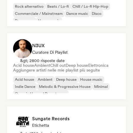
Rock alternativo
Beats / Lo-fi
Chill / Lo-fi Hip-Hop
Commerciale / Mainstream
Dance music
Disco
Dream pop
House music
N3UX
Curatore Di Playlist
&gt; 2800 risposte date
Acid house
Ambient
Chill out
Deep house
Elettronica
Aggiungere artisti nelle mie playlist più seguite
Acid house
Ambient
Deep house
House music
Indie Dance
Melodic & Progressive House
Minimal
Organic House / Downtempo
Sungate Records
Etichetta