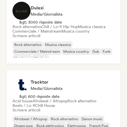
Dulaxi
Media/Giornalista
&gt; 3000 risposte date
Rock alternativo
Chill / Lo-fi Hip-Hop
Musica classica
Commerciale / Mainstream
Musica country
Scrivere articoli
Rock alternativo
Musica classica
Commerciale / Mainstream
Musica country
Dub
Funk
Hardcore
Hip-hop
Tracktor
Media/Giornalista
&gt; 600 risposte date
Acid house
Afrobeat / Afropop
Rock alternativo
Beats / Lo-fi
Chill House
Scrivere articoli
Afrobeat / Afropop
Rock alternativo
Dance music
Dream pop
Rock elettronico
Elettropop
French Pop