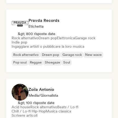
Pravda Records
Etichetta
&gt; 800 risposte date
Rock alternativo
Dream pop
Elettronica
Garage rock
Indie pop
Ingaggiare artisti o pubblicare la loro musica
Rock alternativo
Dream pop
Garage rock
New wave
Pop soul
Reggae
Shoegaze
Soul
Zoila Antonio
Media/Giornalista
&gt; 100 risposte date
Acid house
Rock alternativo
Beats / Lo-fi
Chill / Lo-fi Hip-Hop
Musica classica
Scrivere articoli