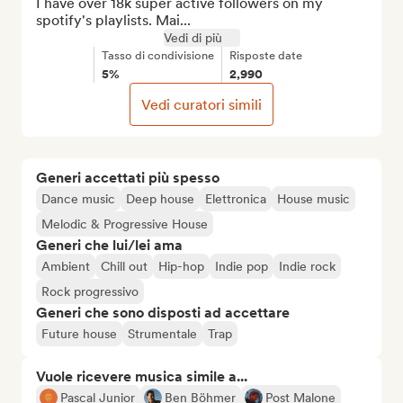
I have over 18k super active followers on my 
spotify's playlists. Mai...
Vedi di più
Tasso di condivisione
Risposte date
5%
2,990
Vedi curatori simili
Generi accettati più spesso
Dance music
Deep house
Elettronica
House music
Melodic & Progressive House
Generi che lui/lei ama
Ambient
Chill out
Hip-hop
Indie pop
Indie rock
Rock progressivo
Generi che sono disposti ad accettare
Future house
Strumentale
Trap
Vuole ricevere musica simile a...
Pascal Junior
Ben Böhmer
Post Malone