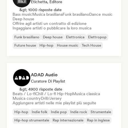
Etichetta, Editore
&gt; 1000 risposte date
Bass music
Musica brasiliana
Funk brasiliano
Dance music
Deep house
Offrire agli artisti un contratto di edizione
Ingaggiare artisti o pubblicare la loro musica
Funk brasiliano
Deep house
Elettronica
Elettropop
Future house
Hip-hop
House music
Tech House
ADAD Audio
Curatore Di Playlist
&gt; 4900 risposte date
Beats / Lo-fi
Chill / Lo-fi Hip-Hop
Musica classica
Musica country
Drill/Jersey
Aggiungere artisti nelle mie playlist più seguite
Hip-hop
Indie folk
Indie pop
Indie rock
Strumentale
Hip-hop strumentale
Rap internazionale
Rap in inglese