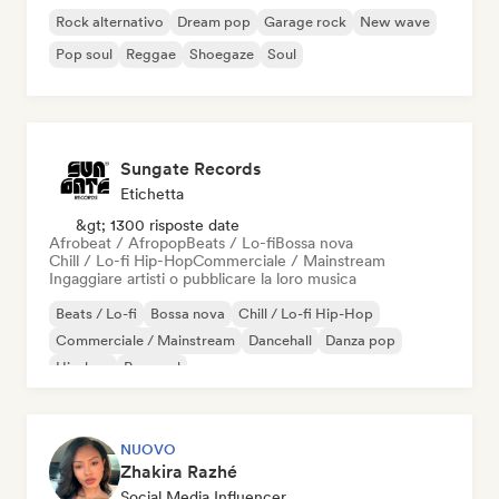
Rock alternativo
Dream pop
Garage rock
New wave
Pop soul
Reggae
Shoegaze
Soul
Sungate Records
Etichetta
&gt; 1300 risposte date
Afrobeat / Afropop
Beats / Lo-fi
Bossa nova
Chill / Lo-fi Hip-Hop
Commerciale / Mainstream
Ingaggiare artisti o pubblicare la loro musica
Beats / Lo-fi
Bossa nova
Chill / Lo-fi Hip-Hop
Commerciale / Mainstream
Dancehall
Danza pop
Hip-hop
Pop soul
NUOVO
Zhakira Razhé
Social Media Influencer