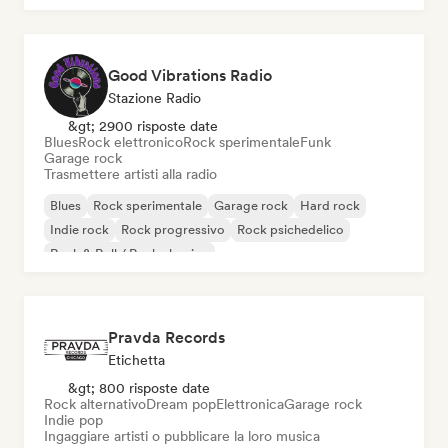
Good Vibrations Radio
Stazione Radio
&gt; 2900 risposte date
Blues
Rock elettronico
Rock sperimentale
Funk
Garage rock
Trasmettere artisti alla radio
Blues
Rock sperimentale
Garage rock
Hard rock
Indie rock
Rock progressivo
Rock psichedelico
Rock & Roll / Rock classico
Pravda Records
Etichetta
&gt; 800 risposte date
Rock alternativo
Dream pop
Elettronica
Garage rock
Indie pop
Ingaggiare artisti o pubblicare la loro musica