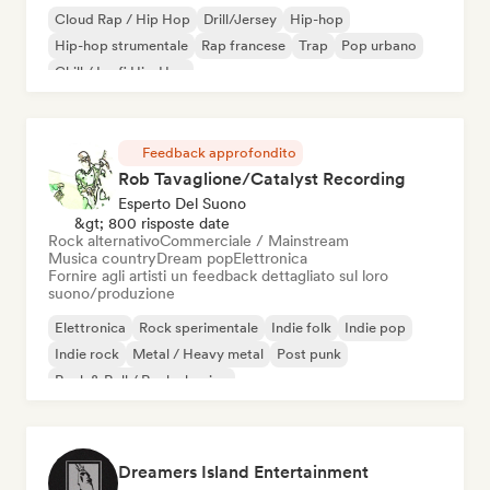
Cloud Rap / Hip Hop
Drill/Jersey
Hip-hop
Hip-hop strumentale
Rap francese
Trap
Pop urbano
Chill / Lo-fi Hip-Hop
Feedback approfondito
Rob Tavaglione/Catalyst Recording
Esperto Del Suono
&gt; 800 risposte date
Rock alternativo
Commerciale / Mainstream
Musica country
Dream pop
Elettronica
Fornire agli artisti un feedback dettagliato sul loro
suono/produzione
Elettronica
Rock sperimentale
Indie folk
Indie pop
Indie rock
Metal / Heavy metal
Post punk
Rock & Roll / Rock classico
Dreamers Island Entertainment