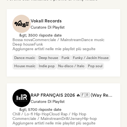
Vokall Records
Curatore Di Playlist
&gt; 3500 risposte date
Bossa nova
Commerciale / Mainstream
Dance music
Deep house
Funk
Aggiungere artisti nelle mie playlist più seguite
Dance music
Deep house
Funk
Funky / Jackin House
House music
Indie pop
Nu-disco / Italo
Pop soul
RAP FRANÇAIS 2026 🔥🇫🇷 (Way Records)
Curatore Di Playlist
&gt; 5700 risposte date
Chill / Lo-fi Hip-Hop
Cloud Rap / Hip Hop
Commerciale / Mainstream
Drill/Jersey
Hip-hop
Aggiungere artisti nelle mie playlist più seguite