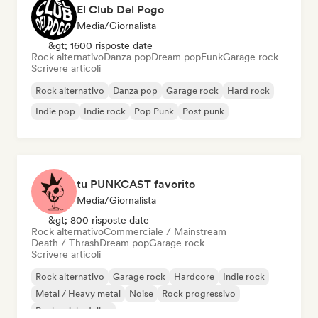
El Club Del Pogo
Media/Giornalista
&gt; 1600 risposte date
Rock alternativo
Danza pop
Dream pop
Funk
Garage rock
Scrivere articoli
Rock alternativo
Danza pop
Garage rock
Hard rock
Indie pop
Indie rock
Pop Punk
Post punk
tu PUNKCAST favorito
Media/Giornalista
&gt; 800 risposte date
Rock alternativo
Commerciale / Mainstream
Death / Thrash
Dream pop
Garage rock
Scrivere articoli
Rock alternativo
Garage rock
Hardcore
Indie rock
Metal / Heavy metal
Noise
Rock progressivo
Rock psichedelico