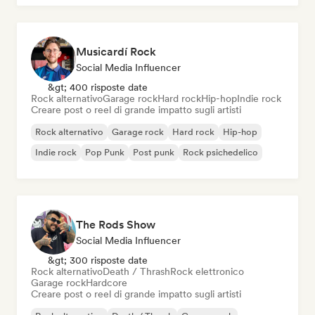
Musicardí Rock
Social Media Influencer
&gt; 400 risposte date
Rock alternativo
Garage rock
Hard rock
Hip-hop
Indie rock
Creare post o reel di grande impatto sugli artisti
Rock alternativo
Garage rock
Hard rock
Hip-hop
Indie rock
Pop Punk
Post punk
Rock psichedelico
The Rods Show
Social Media Influencer
&gt; 300 risposte date
Rock alternativo
Death / Thrash
Rock elettronico
Garage rock
Hardcore
Creare post o reel di grande impatto sugli artisti