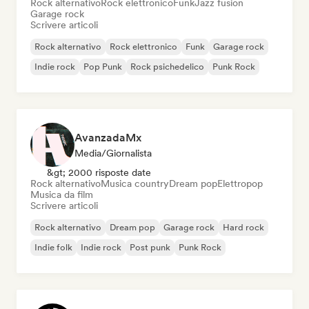
Rock alternativo
Rock elettronico
Funk
Jazz fusion
Garage rock
Scrivere articoli
Rock alternativo
Rock elettronico
Funk
Garage rock
Indie rock
Pop Punk
Rock psichedelico
Punk Rock
AvanzadaMx
Media/Giornalista
&gt; 2000 risposte date
Rock alternativo
Musica country
Dream pop
Elettropop
Musica da film
Scrivere articoli
Rock alternativo
Dream pop
Garage rock
Hard rock
Indie folk
Indie rock
Post punk
Punk Rock